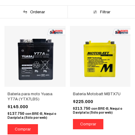
Ordenar
Filtrar
Batería para moto Yuasa
Batería Motobatt MBTX7U
YT7A (YTX7LBS)
$225.000
$145.000
$213.750
con
BRE-B, Nequi o
Daviplata (Sólo por web)
$137.750
con
BRE-B, Nequi o
Daviplata (Sólo por web)