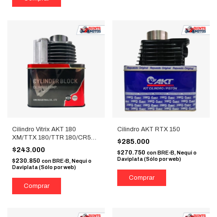
Cilindro Vitrix AKT 180
Cilindro AKT RTX 150
XM/TTX 180/TTR 180/CR5
$285.000
180
$243.000
$270.750
con
BRE-B, Nequi o
Daviplata (Sólo por web)
$230.850
con
BRE-B, Nequi o
Daviplata (Sólo por web)