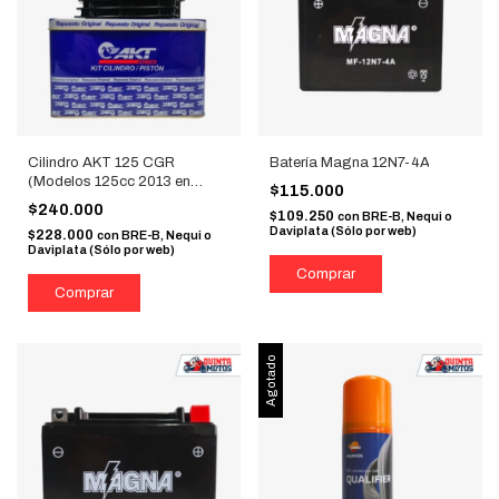
Cilindro AKT 125 CGR
Batería Magna 12N7-4A
(Modelos 125cc 2013 en
$115.000
adelante)
$240.000
$109.250
con
BRE-B, Nequi o
Daviplata (Sólo por web)
$228.000
con
BRE-B, Nequi o
Daviplata (Sólo por web)
Agotado