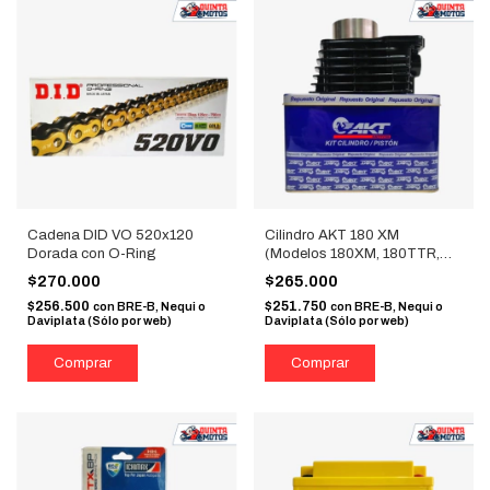
Cadena DID VO 520x120
Cilindro AKT 180 XM
Dorada con O-Ring
(Modelos 180XM, 180TTR,
180TTX, CR5)
$270.000
$265.000
$256.500
$251.750
con
BRE-B, Nequi o
con
BRE-B, Nequi o
Daviplata (Sólo por web)
Daviplata (Sólo por web)