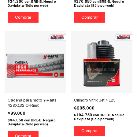
$34.200
$170.050
con
BRE-B, Nequi o
con
BRE-B, Nequi o
Daviplata (Sólo por web)
Daviplata (Sólo por web)
Cadena para moto Y-Parts
Cilindro Vitrix Jet 4 125
428X132 O-Ring
$205.000
$99.000
$194.750
con
BRE-B, Nequi o
Daviplata (Sólo por web)
$94.050
con
BRE-B, Nequi o
Daviplata (Sólo por web)