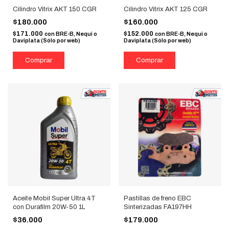
Cilindro Vitrix AKT 150 CGR
Cilindro Vitrix AKT 125 CGR
$180.000
$160.000
$171.000
$152.000
con
BRE-B, Nequi o
con
BRE-B, Nequi o
Daviplata (Sólo por web)
Daviplata (Sólo por web)
Aceite Mobil Super Ultra 4T
Pastillas de freno EBC
con Durafilm 20W-50 1L
Sinterizadas FA197HH
$36.000
$179.000