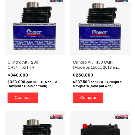
Cilindro AKT 200
Cilindro AKT 150 CGR
CR5/TTX/TTR
(Modelos 150cc 2013 en
adelante)
$340.000
$250.000
$323.000
$237.500
con
BRE-B, Nequi o
con
BRE-B, Nequi o
Daviplata (Sólo por web)
Daviplata (Sólo por web)