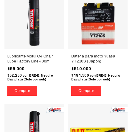
Lubricante Motul C4 Chain
Batería para moto Yuasa
Lube Factory Line 400ml
YTZ10S (Japón)
$55.000
$510.000
$52.250
$484.500
con
BRE-B, Nequi o
con
BRE-B, Nequi o
Daviplata (Sólo por web)
Daviplata (Sólo por web)