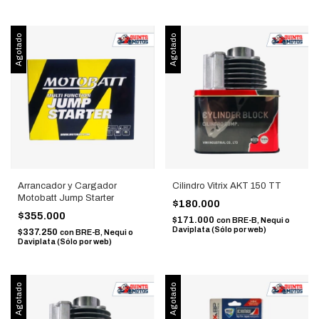
Agotado
Agotado
Arrancador y Cargador
Cilindro Vitrix AKT 150 TT
Motobatt Jump Starter
$180.000
$355.000
$171.000
con
BRE-B, Nequi o
Daviplata (Sólo por web)
$337.250
con
BRE-B, Nequi o
Daviplata (Sólo por web)
Agotado
Agotado