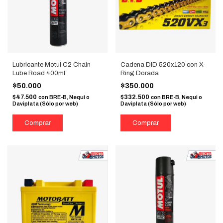
Lubricante Motul C2 Chain
Cadena DID 520x120 con X-
Lube Road 400ml
Ring Dorada
$50.000
$350.000
$47.500
$332.500
con
BRE-B, Nequi o
con
BRE-B, Nequi o
Daviplata (Sólo por web)
Daviplata (Sólo por web)