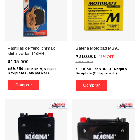
Pastillas de freno Ichimax
Batería Motobatt MB9U
sinterizadas 140HH
$210.000
-
16
%
OFF
$105.000
$250.000
$99.750
con
BRE-B, Nequi o
$199.500
con
BRE-B, Nequi o
Daviplata (Sólo por web)
Daviplata (Sólo por web)