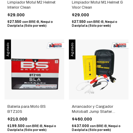
Limpiador Motul M2 Helmet
Limpiador Motul M1 Helmet &
Interior Clean
Visor Clean
$29.000
$29.000
$27.550
$27.550
con
BRE-B, Nequi o
con
BRE-B, Nequi o
Daviplata (Sólo por web)
Daviplata (Sólo por web)
Agotado
Agotado
Batería para Moto BS
Arrancador y Cargador
BTZ10S
Motobatt Jump Starter
MBJ7500B
$210.000
$460.000
$199.500
$437.000
con
BRE-B, Nequi o
con
BRE-B, Nequi o
Daviplata (Sólo por web)
Daviplata (Sólo por web)