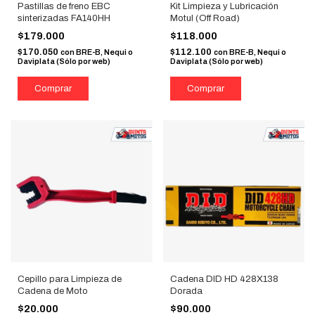
Pastillas de freno EBC
Kit Limpieza y Lubricación
sinterizadas FA140HH
Motul (Off Road)
$179.000
$118.000
$170.050
$112.100
con
BRE-B, Nequi o
con
BRE-B, Nequi o
Daviplata (Sólo por web)
Daviplata (Sólo por web)
Cepillo para Limpieza de
Cadena DID HD 428X138
Cadena de Moto
Dorada
$20.000
$90.000