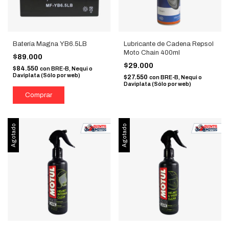
Batería Magna YB6.5LB
Lubricante de Cadena Repsol
Moto Chain 400ml
$89.000
$29.000
$84.550
con
BRE-B, Nequi o
Daviplata (Sólo por web)
$27.550
con
BRE-B, Nequi o
Daviplata (Sólo por web)
Agotado
Agotado