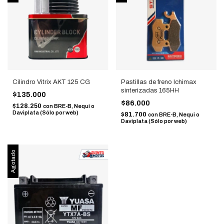
Cilindro Vitrix AKT 125 CG
Pastillas de freno Ichimax
sinterizadas 165HH
$135.000
$86.000
$128.250
con
BRE-B, Nequi o
Daviplata (Sólo por web)
$81.700
con
BRE-B, Nequi o
Daviplata (Sólo por web)
Agotado