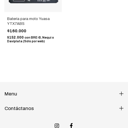
Batería para moto Yuasa
YTX7ABS
$160.000
$152.000
con
BRE-B, Nequi o
Daviplata (Sólo por web)
Menu
Contáctanos