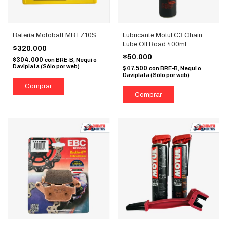
Batería Motobatt MBTZ10S
Lubricante Motul C3 Chain
Lube Off Road 400ml
$320.000
$50.000
$304.000
con
BRE-B, Nequi o
Daviplata (Sólo por web)
$47.500
con
BRE-B, Nequi o
Daviplata (Sólo por web)