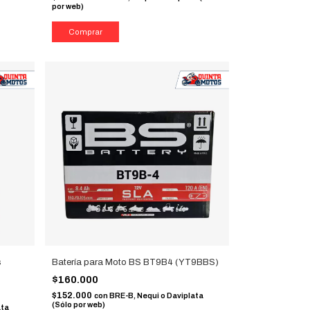
por web)
s
Batería para Moto BS BT9B4 (YT9BBS)
$160.000
$152.000
con
BRE-B, Nequi o Daviplata
(Sólo por web)
ata