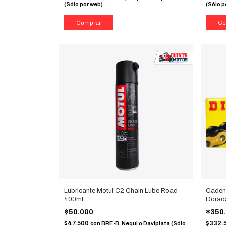
(Sólo por web)
(Sólo p
Lubricante Motul C2 Chain Lube Road
Caden
400ml
Dorad
$50.000
$350
$47.500
$332.
con
BRE-B, Nequi o Daviplata (Sólo