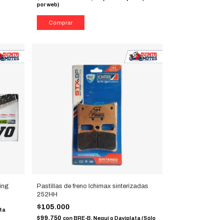
por web)
ing
Pastillas de freno Ichimax sinterizadas
252HH
$105.000
ta
$99.750
con
BRE-B, Nequi o Daviplata (Sólo