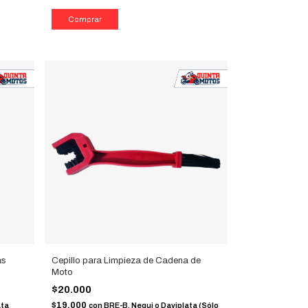
as
Cepillo para Limpieza de Cadena de
Moto
$20.000
$19.000
ata
con
BRE-B, Nequi o Daviplata (Sólo