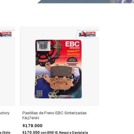
actory
Pastillas de Freno EBC Sinterizadas
FA174HH
$179.000
$170.050
a (Sólo
con
BRE-B, Nequi o Daviplata