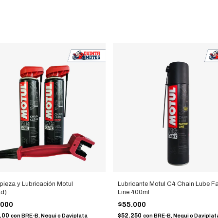
mpieza y Lubricación Motul
Lubricante Motul C4 Chain Lube F
ad)
Line 400ml
.000
$55.000
100
$52.250
con
BRE-B, Nequi o Daviplata
con
BRE-B, Nequi o Daviplat