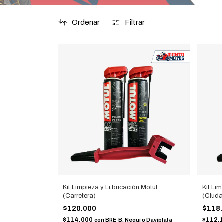
Ordenar
Filtrar
Kit Limpieza y Lubricación Motul
Kit Li
(Carretera)
(Ciud
$120.000
$118
$114.000
$112.
con
BRE-B, Nequi o Daviplata