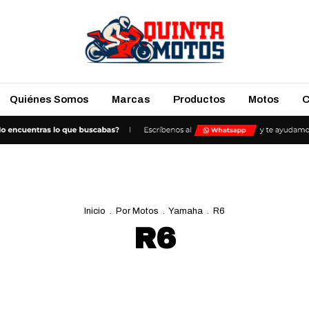
Quiénes Somos
Marcas
Productos
Motos
C
Inicio
.
Por Motos
.
Yamaha
.
R6
R6