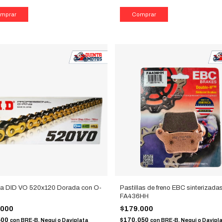
a DID VO 520x120 Dorada con O-
Pastillas de freno EBC sinterizada
FA436HH
.000
$179.000
500
$170.050
con
BRE-B, Nequi o Daviplata
con
BRE-B, Nequi o Davipl