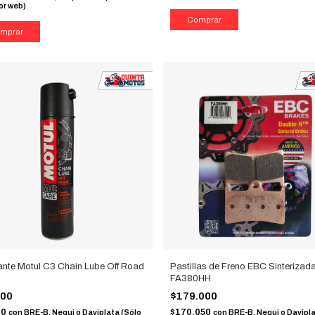
or web)
ante Motul C3 Chain Lube Off Road
Pastillas de Freno EBC Sinterizad
FA380HH
000
$179.000
00
$170.050
con
BRE-B, Nequi o Daviplata (Sólo
con
BRE-B, Nequi o Davipl