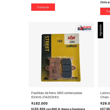
(Sólo p
Agotado
Pastillas de freno SBS sinterizadas
Lubric
634HS (FA252HH)
Chain
$162.000
$29.
$153.900
$27.5
con
BRE-B, Nequi o Daviplata