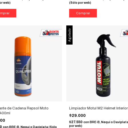
or web)
(Sólo por web)
Agotado
ante de Cadena Repsol Moto
Limpiador Motul M2 Helmet Interio
 400ml
$29.000
000
$27.550
con
BRE-B, Nequi o Daviplata
por web)
50
con
BRE-B, Nequi o Daviplata (Sólo