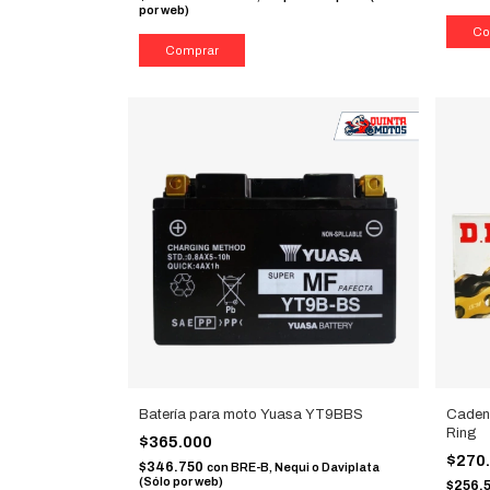
por web)
Batería para moto Yuasa YT9BBS
Caden
Ring
$365.000
$270
$346.750
con
BRE-B, Nequi o Daviplata
(Sólo por web)
$256.