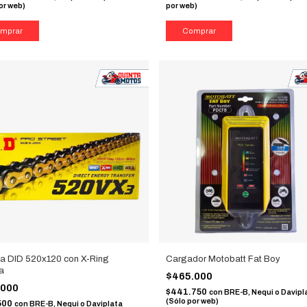
or web)
por web)
a DID 520x120 con X-Ring
Cargador Motobatt Fat Boy
a
$465.000
.000
$441.750
con
BRE-B, Nequi o Davipl
(Sólo por web)
500
con
BRE-B, Nequi o Daviplata