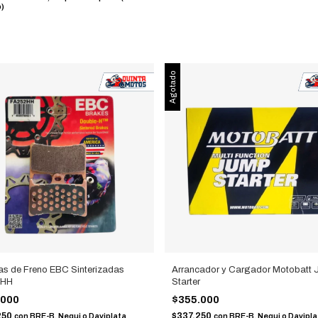
b)
Agotado
las de Freno EBC Sinterizadas
Arrancador y Cargador Motobatt
2HH
Starter
.000
$355.000
250
$337.250
con
BRE-B, Nequi o Daviplata
con
BRE-B, Nequi o Davipla