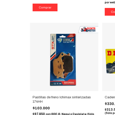
por we
Pastillas de freno Ichimax sinterizadas
Caden
174HH
$330
$103.000
$313.
(Sólo p
$97.850
con
BRE-B, Nequi o Daviplata (Sólo