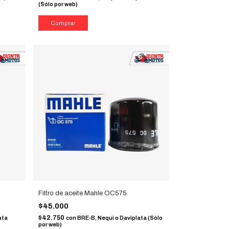
(Sólo por web)
Filtro de aceite Mahle OC575
$45.000
$42.750
ata
con
BRE-B, Nequi o Daviplata (Sólo
por web)