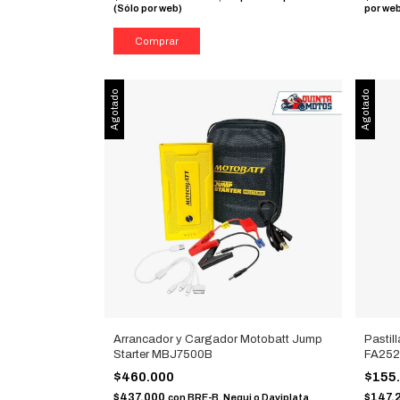
(Sólo por web)
por we
Agotado
Agotado
Arrancador y Cargador Motobatt Jump
Pastil
Starter MBJ7500B
FA25
$460.000
$155
$437.000
$147.
con
BRE-B, Nequi o Daviplata