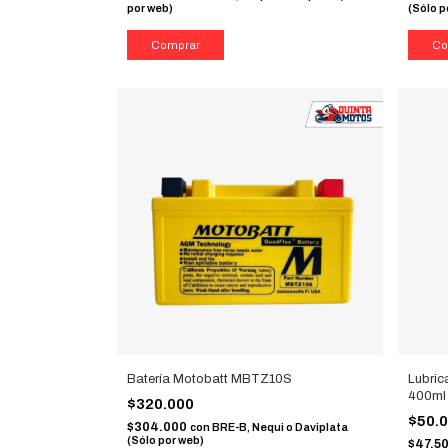
por web)
(Sólo p
Batería Motobatt MBTZ10S
Lubric
400ml
$320.000
$50.
$304.000
con
BRE-B, Nequi o Daviplata
(Sólo por web)
$47.5