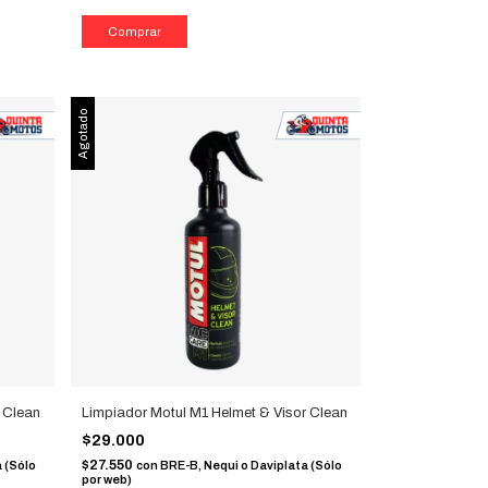
Agotado
r Clean
Limpiador Motul M1 Helmet & Visor Clean
$29.000
$27.550
 (Sólo
con
BRE-B, Nequi o Daviplata (Sólo
por web)