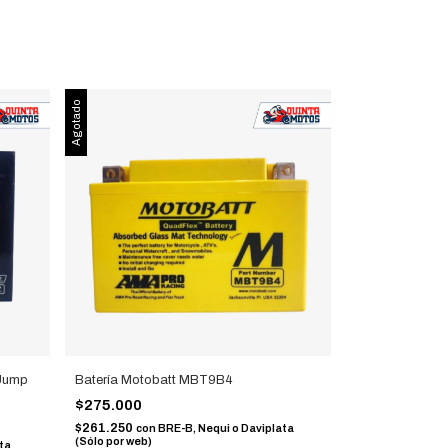
Agotado
 Jump
Batería Motobatt MBT9B4
$275.000
$261.250
con
BRE-B, Nequi o Daviplata
(Sólo por web)
ta