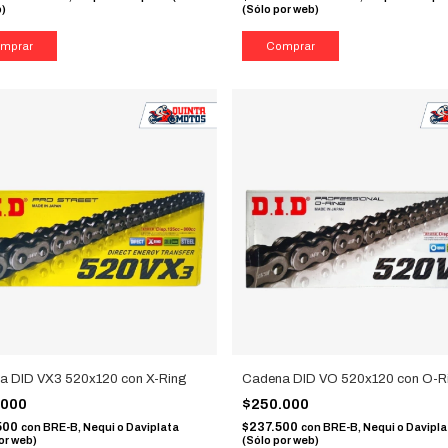
b)
(Sólo por web)
a DID VX3 520x120 con X-Ring
Cadena DID VO 520x120 con O-R
.000
$250.000
500
$237.500
con
BRE-B, Nequi o Daviplata
con
BRE-B, Nequi o Davipla
or web)
(Sólo por web)