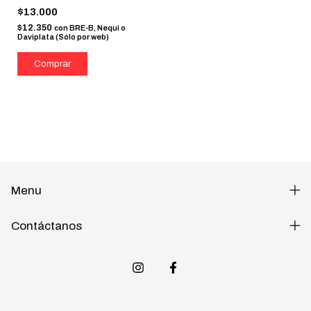
$13.000
$12.350
con
BRE-B, Nequi o
Daviplata (Sólo por web)
Menu
Contáctanos