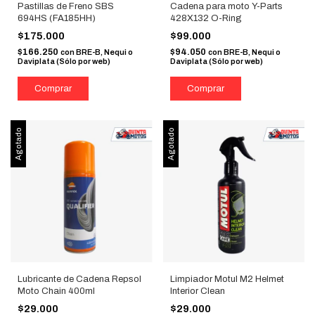
Pastillas de Freno SBS
Cadena para moto Y-Parts
694HS (FA185HH)
428X132 O-Ring
$175.000
$99.000
$166.250
$94.050
con
BRE-B, Nequi o
con
BRE-B, Nequi o
Daviplata (Sólo por web)
Daviplata (Sólo por web)
Agotado
Agotado
Lubricante de Cadena Repsol
Limpiador Motul M2 Helmet
Moto Chain 400ml
Interior Clean
$29.000
$29.000