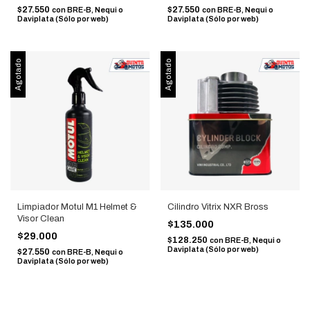
$27.550
$27.550
con
BRE-B, Nequi o
con
BRE-B, Nequi o
Daviplata (Sólo por web)
Daviplata (Sólo por web)
Agotado
Agotado
Limpiador Motul M1 Helmet &
Cilindro Vitrix NXR Bross
Visor Clean
$135.000
$29.000
$128.250
con
BRE-B, Nequi o
Daviplata (Sólo por web)
$27.550
con
BRE-B, Nequi o
Daviplata (Sólo por web)