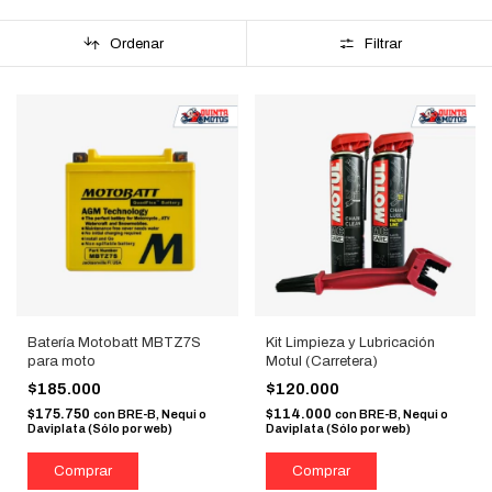
Ordenar
Filtrar
Batería Motobatt MBTZ7S
Kit Limpieza y Lubricación
para moto
Motul (Carretera)
$185.000
$120.000
$175.750
$114.000
con
BRE-B, Nequi o
con
BRE-B, Nequi o
Daviplata (Sólo por web)
Daviplata (Sólo por web)