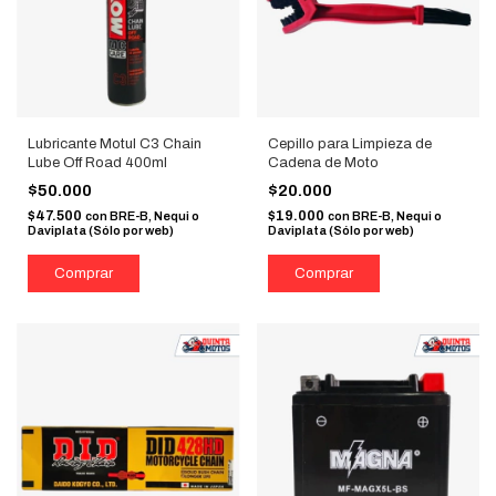
Lubricante Motul C3 Chain
Cepillo para Limpieza de
Lube Off Road 400ml
Cadena de Moto
$50.000
$20.000
$47.500
$19.000
con
BRE-B, Nequi o
con
BRE-B, Nequi o
Daviplata (Sólo por web)
Daviplata (Sólo por web)