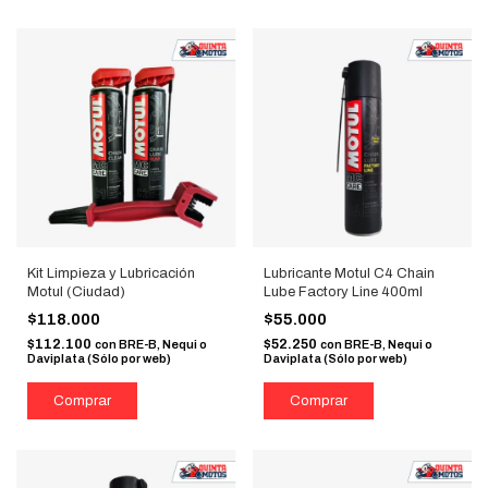
Kit Limpieza y Lubricación
Lubricante Motul C4 Chain
Motul (Ciudad)
Lube Factory Line 400ml
$118.000
$55.000
$112.100
$52.250
con
BRE-B, Nequi o
con
BRE-B, Nequi o
Daviplata (Sólo por web)
Daviplata (Sólo por web)