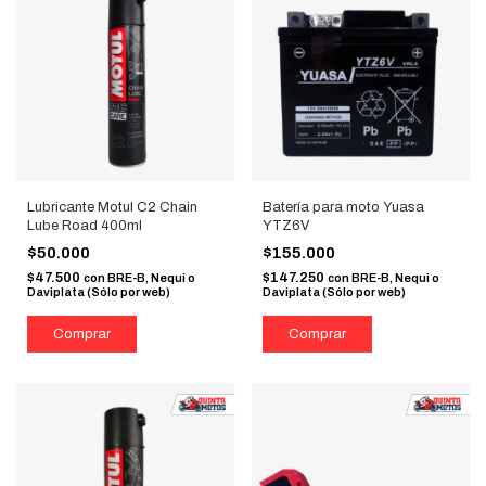
Lubricante Motul C2 Chain
Batería para moto Yuasa
Lube Road 400ml
YTZ6V
$50.000
$155.000
$47.500
$147.250
con
BRE-B, Nequi o
con
BRE-B, Nequi o
Daviplata (Sólo por web)
Daviplata (Sólo por web)