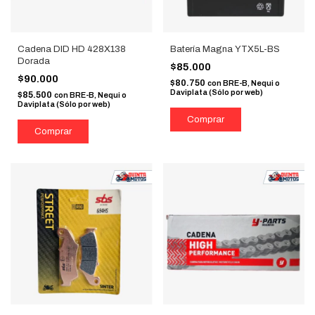
Cadena DID HD 428X138
Batería Magna YTX5L-BS
Dorada
$85.000
$90.000
$80.750
con
BRE-B, Nequi o
Daviplata (Sólo por web)
$85.500
con
BRE-B, Nequi o
Daviplata (Sólo por web)