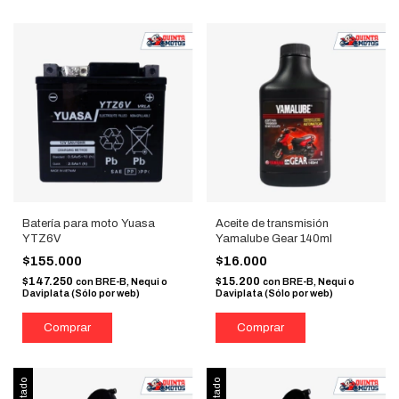
Batería para moto Yuasa
Aceite de transmisión
YTZ6V
Yamalube Gear 140ml
$155.000
$16.000
$147.250
$15.200
con
BRE-B, Nequi o
con
BRE-B, Nequi o
Daviplata (Sólo por web)
Daviplata (Sólo por web)
Agotado
Agotado