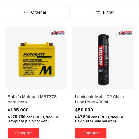
Ordenar
Filtrar
Batería Motobatt MBTZ7S
Lubricante Motul C2 Chain
para moto
Lube Road 400ml
$185.000
$50.000
$175.750
$47.500
con
BRE-B, Nequi o
con
BRE-B, Nequi o
Daviplata (Sólo por web)
Daviplata (Sólo por web)