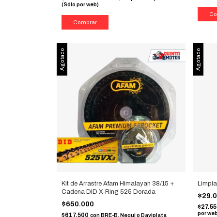
(Sólo por web)
Agotado
Agotado
Kit de Arrastre Afam Himalayan 38/15 +
Limpia
Cadena DID X-Ring 525 Dorada
$29.
$650.000
$27.5
por we
$617.500
con
BRE-B, Nequi o Daviplata