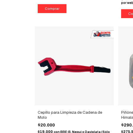
por we
Cepillo para Limpieza de Cadena de
Piñóne
Moto
Himal
$20.000
$290
$19.000
$275.
con
BRE-B, Nequi o Daviplata (Sólo