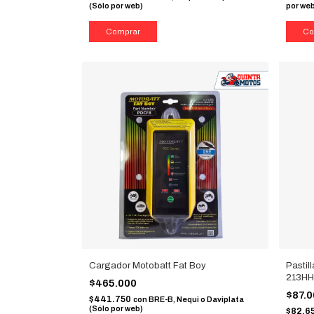
(Sólo por web)
por we
Cargador Motobatt Fat Boy
Pastil
213H
$465.000
$87.
$441.750
con
BRE-B, Nequi o Daviplata
(Sólo por web)
$82.6