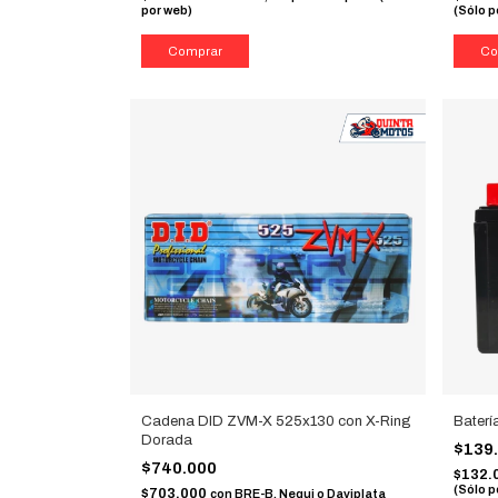
por web)
(Sólo p
Cadena DID ZVM-X 525x130 con X-Ring
Bater
Dorada
$139
$740.000
$132.
(Sólo p
$703.000
con
BRE-B, Nequi o Daviplata