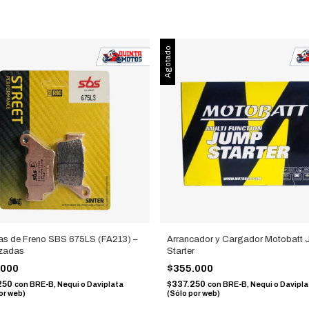
Agotado
las de Freno SBS 675LS (FA213) –
Arrancador y Cargador Motobatt
izadas
Starter
.000
$355.000
250
$337.250
con
BRE-B, Nequi o Daviplata
con
BRE-B, Nequi o Davipla
or web)
(Sólo por web)