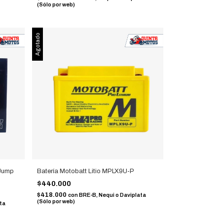
(Sólo por web)
Agotado
 Jump
Batería Motobatt Litio MPLX9U-P
$440.000
$418.000
con
BRE-B, Nequi o Daviplata
(Sólo por web)
ta