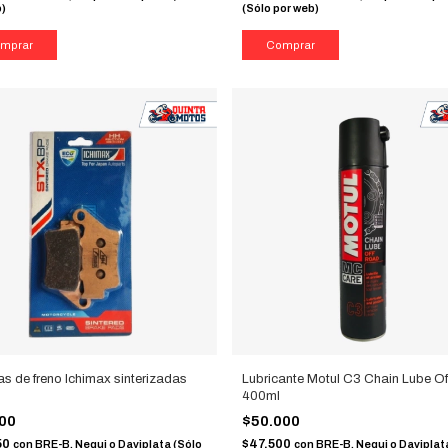
b)
(Sólo por web)
las de freno Ichimax sinterizadas
Lubricante Motul C3 Chain Lube O
H
400ml
000
$50.000
50
$47.500
con
BRE-B, Nequi o Daviplata (Sólo
con
BRE-B, Nequi o Daviplat