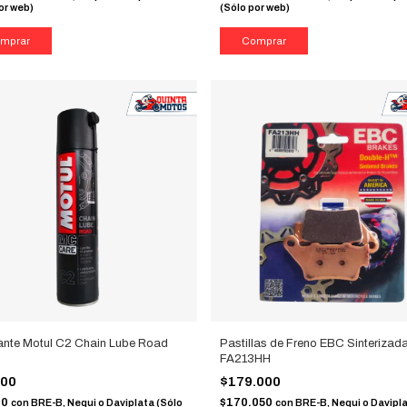
or web)
(Sólo por web)
ante Motul C2 Chain Lube Road
Pastillas de Freno EBC Sinterizad
FA213HH
000
$179.000
00
$170.050
con
BRE-B, Nequi o Daviplata (Sólo
con
BRE-B, Nequi o Davipl