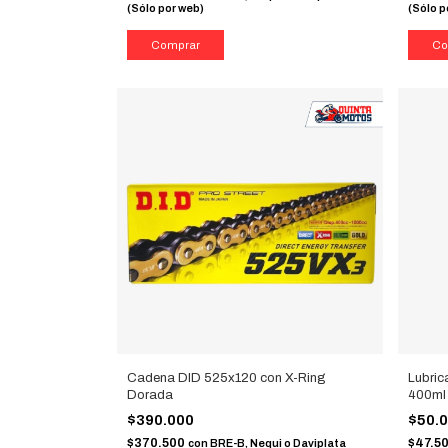
(Sólo por web)
(Sólo p
Cadena DID 525x120 con X-Ring
Lubric
Dorada
400ml
$390.000
$50.
$370.500
$47.5
con
BRE-B, Nequi o Daviplata