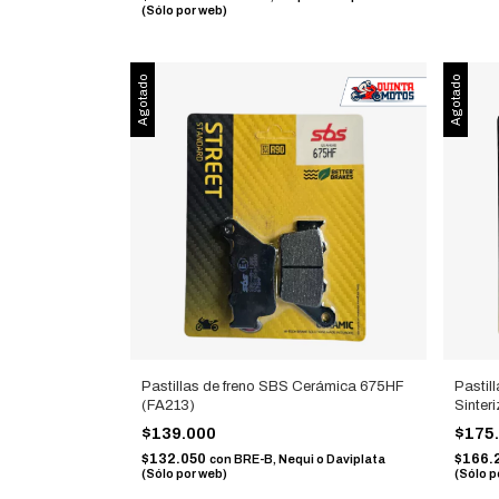
(Sólo por web)
Agotado
Agotado
Pastillas de freno SBS Cerámica 675HF
Pastil
(FA213)
Sinter
$139.000
$175
$132.050
$166.
con
BRE-B, Nequi o Daviplata
(Sólo por web)
(Sólo p