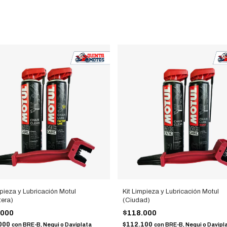
mpieza y Lubricación Motul
Kit Limpieza y Lubricación Motul
tera)
(Ciudad)
.000
$118.000
000
$112.100
con
BRE-B, Nequi o Daviplata
con
BRE-B, Nequi o Davipl