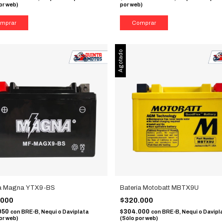
or web)
por web)
Agotado
ía Magna YTX9-BS
Batería Motobatt MBTX9U
.000
$320.000
050
$304.000
con
BRE-B, Nequi o Daviplata
con
BRE-B, Nequi o Davipl
or web)
(Sólo por web)