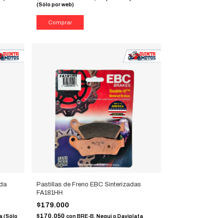
(Sólo por web)
ada
Pastillas de Freno EBC Sinterizadas
FA181HH
$179.000
$170.050
a (Sólo
con
BRE-B, Nequi o Daviplata