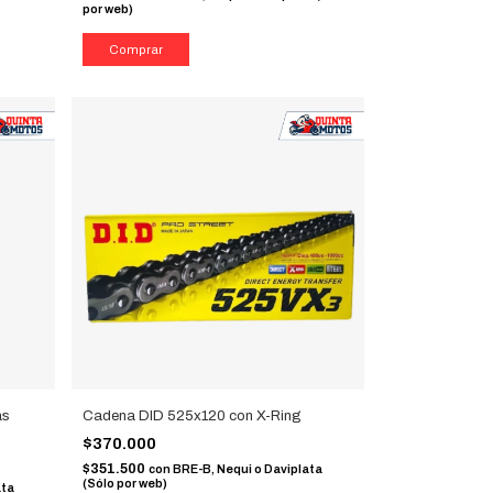
por web)
as
Cadena DID 525x120 con X-Ring
$370.000
$351.500
con
BRE-B, Nequi o Daviplata
(Sólo por web)
ata