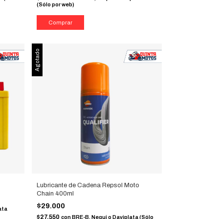
(Sólo por web)
Agotado
Lubricante de Cadena Repsol Moto
Chain 400ml
$29.000
ata
$27.550
con
BRE-B, Nequi o Daviplata (Sólo