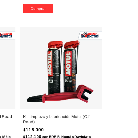
ff Road
Kit Limpieza y Lubricación Motul (Off
Road)
$118.000
$112.100
a (Sólo
con
BRE-B, Nequi o Daviplata