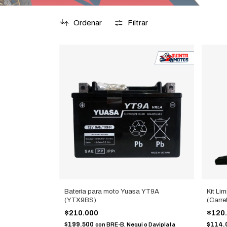
Ordenar
Filtrar
Batería para moto Yuasa YT9A
Kit Li
(YTX9BS)
(Carre
$210.000
$120
$199.500
$114.
con
BRE-B, Nequi o Daviplata