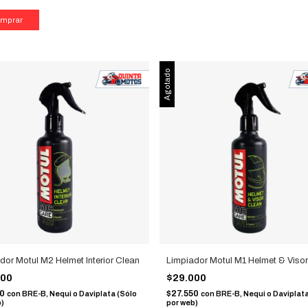
Agotado
dor Motul M2 Helmet Interior Clean
Limpiador Motul M1 Helmet & Visor
000
$29.000
50
$27.550
con
BRE-B, Nequi o Daviplata (Sólo
con
BRE-B, Nequi o Daviplata
b)
por web)