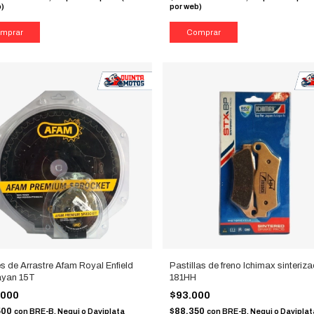
b)
por web)
s de Arrastre Afam Royal Enfield
Pastillas de freno Ichimax sinteriz
ayan 15T
181HH
.000
$93.000
500
$88.350
con
BRE-B, Nequi o Daviplata
con
BRE-B, Nequi o Daviplat