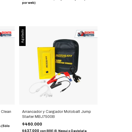
por web)
Agotado
 Clean
Arrancador y Cargador Motobatt Jump
Starter MBJ7500B
$460.000
 (Sólo
$437.000
con
BRE-B, Nequi o Daviplata