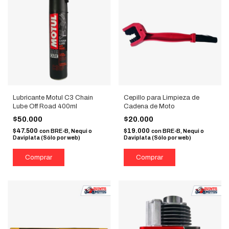
Lubricante Motul C3 Chain
Cepillo para Limpieza de
Lube Off Road 400ml
Cadena de Moto
$50.000
$20.000
$47.500
$19.000
con
BRE-B, Nequi o
con
BRE-B, Nequi o
Daviplata (Sólo por web)
Daviplata (Sólo por web)