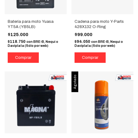
Batería para moto Yuasa
Cadena para moto Y-Parts
YT5A (YB5LB)
428X132 O-Ring
$125.000
$99.000
$118.750
$94.050
con
BRE-B, Nequi o
con
BRE-B, Nequi o
Daviplata (Sólo por web)
Daviplata (Sólo por web)
Agotado