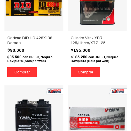
Cadena DID HD 428X138
Cilindro Vitrix YBR
Dorada
125/Libero/XTZ 125
$90.000
$195.000
$85.500
$185.250
con
BRE-B, Nequi o
con
BRE-B, Nequi o
Daviplata (Sólo por web)
Daviplata (Sólo por web)