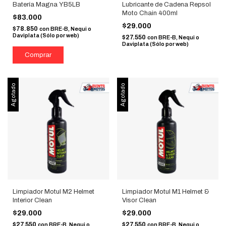
Batería Magna YB5LB
Lubricante de Cadena Repsol
Moto Chain 400ml
$83.000
$29.000
$78.850
con
BRE-B, Nequi o
Daviplata (Sólo por web)
$27.550
con
BRE-B, Nequi o
Daviplata (Sólo por web)
Agotado
Agotado
Limpiador Motul M2 Helmet
Limpiador Motul M1 Helmet &
Interior Clean
Visor Clean
$29.000
$29.000
$27.550
$27.550
con
BRE-B, Nequi o
con
BRE-B, Nequi o