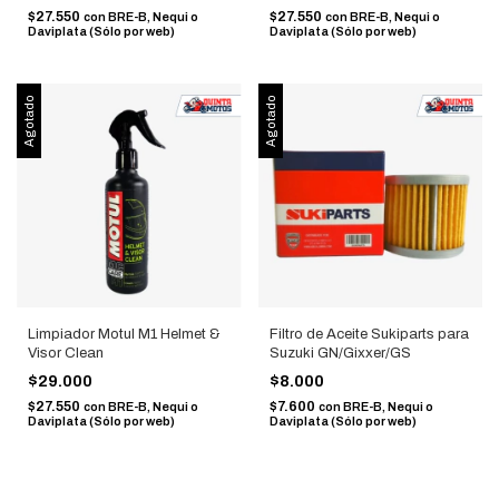
$27.550
$27.550
con
BRE-B, Nequi o
con
BRE-B, Nequi o
Daviplata (Sólo por web)
Daviplata (Sólo por web)
Agotado
Agotado
Limpiador Motul M1 Helmet &
Filtro de Aceite Sukiparts para
Visor Clean
Suzuki GN/Gixxer/GS
$29.000
$8.000
$27.550
$7.600
con
BRE-B, Nequi o
con
BRE-B, Nequi o
Daviplata (Sólo por web)
Daviplata (Sólo por web)