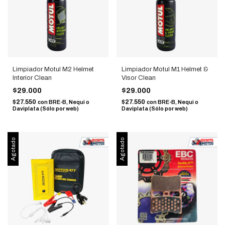
Limpiador Motul M2 Helmet
Limpiador Motul M1 Helmet &
Interior Clean
Visor Clean
$29.000
$29.000
$27.550
$27.550
con
BRE-B, Nequi o
con
BRE-B, Nequi o
Daviplata (Sólo por web)
Daviplata (Sólo por web)
Agotado
Agotado