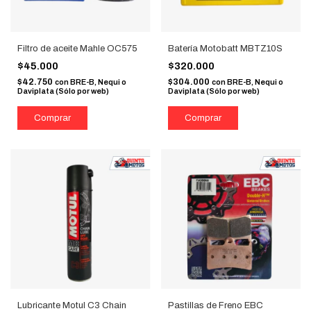
Filtro de aceite Mahle OC575
Batería Motobatt MBTZ10S
$45.000
$320.000
$42.750
$304.000
con
BRE-B, Nequi o
con
BRE-B, Nequi o
Daviplata (Sólo por web)
Daviplata (Sólo por web)
Lubricante Motul C3 Chain
Pastillas de Freno EBC