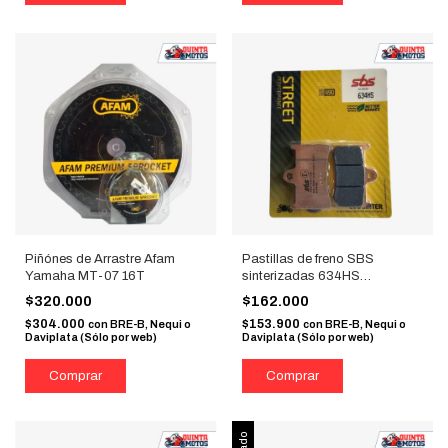
Piñónes de Arrastre Afam
Pastillas de freno SBS
Yamaha MT-07 16T
sinterizadas 634HS
(FA252HH)
$320.000
$162.000
$304.000
$153.900
con
BRE-B, Nequi o
con
BRE-B, Nequi o
Daviplata (Sólo por web)
Daviplata (Sólo por web)