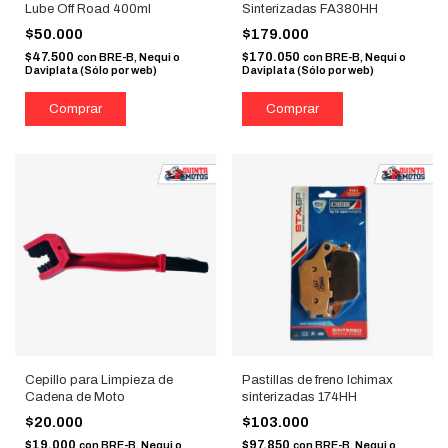
Lube Off Road 400ml
Sinterizadas FA380HH
$50.000
$179.000
$47.500
$170.050
con
BRE-B, Nequi o
con
BRE-B, Nequi o
Daviplata (Sólo por web)
Daviplata (Sólo por web)
Cepillo para Limpieza de
Pastillas de freno Ichimax
Cadena de Moto
sinterizadas 174HH
$20.000
$103.000
$19.000
$97.850
con
BRE-B, Nequi o
con
BRE-B, Nequi o