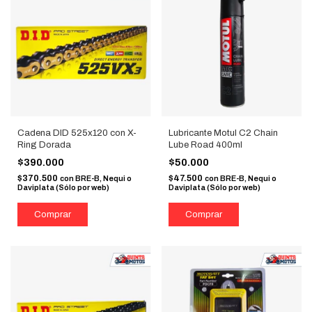
Cadena DID 525x120 con X-
Lubricante Motul C2 Chain
Ring Dorada
Lube Road 400ml
$390.000
$50.000
$370.500
$47.500
con
BRE-B, Nequi o
con
BRE-B, Nequi o
Daviplata (Sólo por web)
Daviplata (Sólo por web)