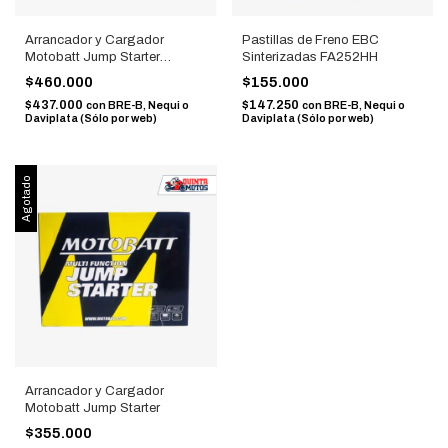
Arrancador y Cargador
Pastillas de Freno EBC
Motobatt Jump Starter
Sinterizadas FA252HH
MBJ7500B
$460.000
$155.000
$437.000
$147.250
con
BRE-B, Nequi o
con
BRE-B, Nequi o
Daviplata (Sólo por web)
Daviplata (Sólo por web)
Agotado
Arrancador y Cargador
Motobatt Jump Starter
$355.000