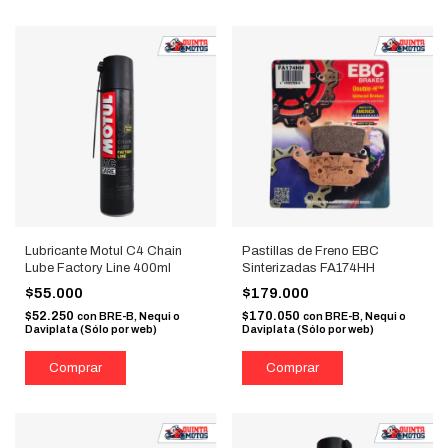
Lubricante Motul C4 Chain
Pastillas de Freno EBC
Lube Factory Line 400ml
Sinterizadas FA174HH
$55.000
$179.000
$52.250
$170.050
con
BRE-B, Nequi o
con
BRE-B, Nequi o
Daviplata (Sólo por web)
Daviplata (Sólo por web)