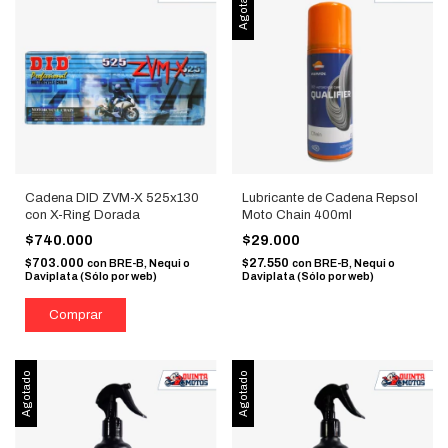
Agotado
Cadena DID ZVM-X 525x130
Lubricante de Cadena Repsol
con X-Ring Dorada
Moto Chain 400ml
$740.000
$29.000
$703.000
$27.550
con
BRE-B, Nequi o
con
BRE-B, Nequi o
Daviplata (Sólo por web)
Daviplata (Sólo por web)
Agotado
Agotado