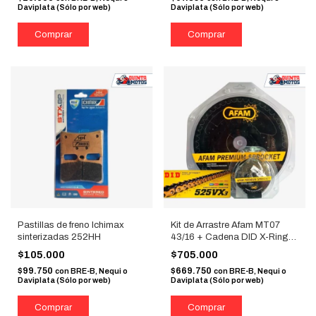
Daviplata (Sólo por web)
Daviplata (Sólo por web)
Pastillas de freno Ichimax
Kit de Arrastre Afam MT07
sinterizadas 252HH
43/16 + Cadena DID X-Ring
525 Dorada
$105.000
$705.000
$99.750
$669.750
con
BRE-B, Nequi o
con
BRE-B, Nequi o
Daviplata (Sólo por web)
Daviplata (Sólo por web)