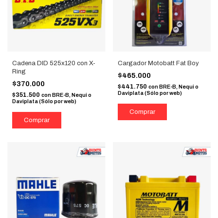
Cadena DID 525x120 con X-
Cargador Motobatt Fat Boy
Ring
$465.000
$370.000
$441.750
con
BRE-B, Nequi o
Daviplata (Sólo por web)
$351.500
con
BRE-B, Nequi o
Daviplata (Sólo por web)