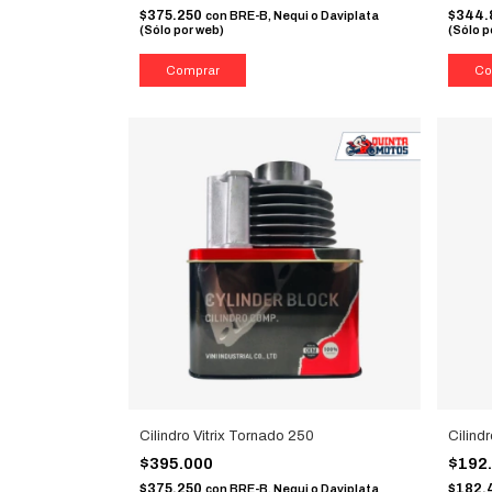
$375.250
$344.
con
BRE-B, Nequi o Daviplata
(Sólo por web)
(Sólo p
Cilindro Vitrix Tornado 250
Cilindr
$395.000
$192
$375.250
$182.
con
BRE-B, Nequi o Daviplata