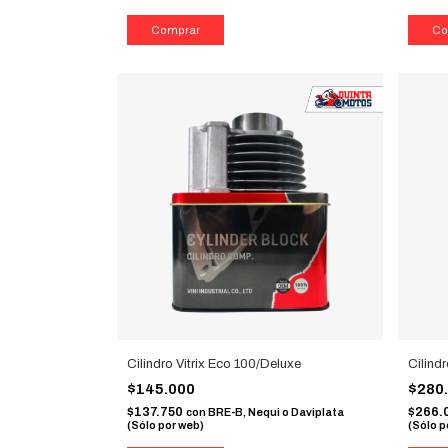
Cilindro Vitrix Eco 100/Deluxe
Cilind
$145.000
$280
$137.750
$266.
con
BRE-B, Nequi o Daviplata
(Sólo por web)
(Sólo p