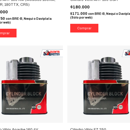
R, 180TTX, CR5)
$180.000
.000
$171.000
con
BRE-B, Nequi o Davipl
(Sólo por web)
750
con
BRE-B, Nequi o Daviplata
or web)
ro Vitrix Apache 160 4V
Cilindro Vitrix FZ 250