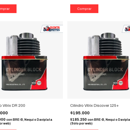
ro Vitrix DR 200
Cilindro Vitrix Discover 125+
.000
$195.000
000
$185.250
con
BRE-B, Nequi o Daviplata
con
BRE-B, Nequi o Davipl
or web)
(Sólo por web)