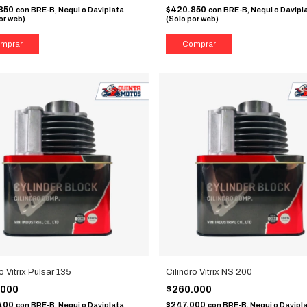
850
$420.850
con
BRE-B, Nequi o Daviplata
con
BRE-B, Nequi o Davipl
or web)
(Sólo por web)
o Vitrix Pulsar 135
Cilindro Vitrix NS 200
.000
$260.000
400
$247.000
con
BRE-B, Nequi o Daviplata
con
BRE-B, Nequi o Davipl