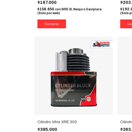
$167.000
$203
$158.650
$192.
con
BRE-B, Nequi o Daviplata
(Sólo por web)
(Sólo p
Cilindro Vitrix XRE 300
Cilind
$395.000
$363