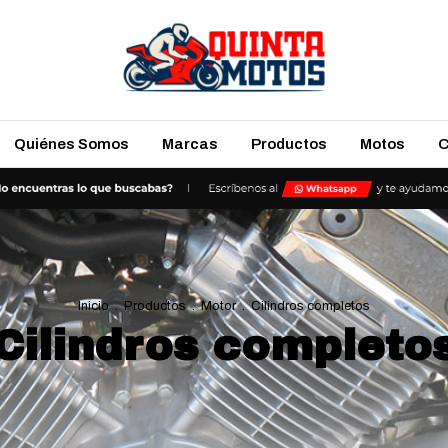
Quiénes Somos
Marcas
Productos
Motos
C
Inicio
.
Productos
.
Motor
.
Cilindros completos
Cilindros completo