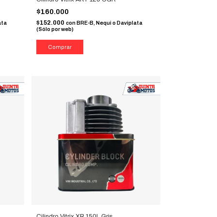
$160.000
$152.000
ata
con
BRE-B, Nequi o Daviplata
(Sólo por web)
Cilindro Vitrix XR 150L Gris