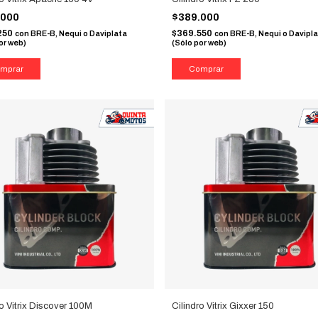
.000
$389.000
250
$369.550
con
BRE-B, Nequi o Daviplata
con
BRE-B, Nequi o Davipl
or web)
(Sólo por web)
ro Vitrix Discover 100M
Cilindro Vitrix Gixxer 150