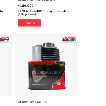
$189.000
$179.550
ata
con
BRE-B, Nequi o Daviplata
(Sólo por web)
Cilindro Vitrix XR125L