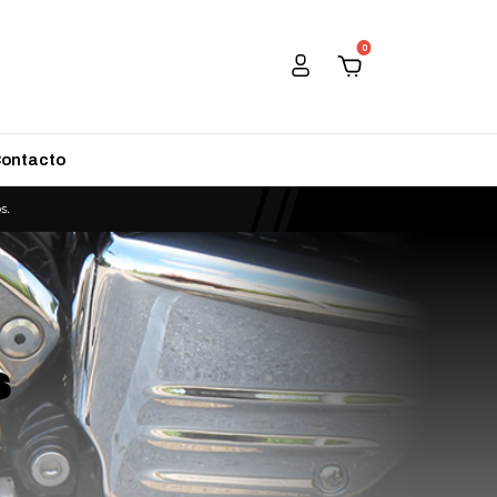
0
ontacto
s