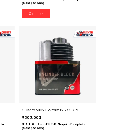
(Sólo por web)
Cilindro Vitrix E-Storm125 / CB125E
$202.000
$191.900
ata
con
BRE-B, Nequi o Daviplata
(Sólo por web)