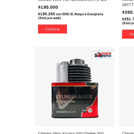
180TT
$195.000
$265
$185.250
con
BRE-B, Nequi o Daviplata
(Sólo por web)
$251.
(Sólo p
Cilindro Vitrix Xpulse 200/Thriller 200
Cilind