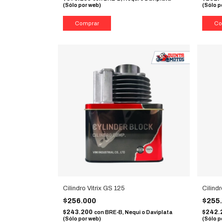
(Sólo por web)
(Sólo p
Cilindro Vitrix GS 125
Cilindr
$256.000
$255
$243.200
$242.
con
BRE-B, Nequi o Daviplata
(Sólo por web)
(Sólo p