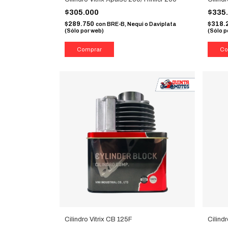
$305.000
$335
$289.750
$318.
con
BRE-B, Nequi o Daviplata
(Sólo por web)
(Sólo p
Cilindro Vitrix CB 125F
Cilind