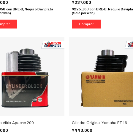
.000
$237.000
850
$225.150
con
BRE-B, Nequi o Daviplata
con
BRE-B, Nequi o Davipl
or web)
(Sólo por web)
ro Vitrix Apache 200
Cilindro Original Yamaha FZ 16
.000
$443.000