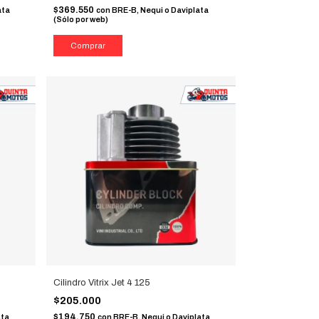
$369.550
ata
con
BRE-B, Nequi o Daviplata
(Sólo por web)
Cilindro Vitrix Jet 4 125
$205.000
$194.750
ata
con
BRE-B, Nequi o Daviplata