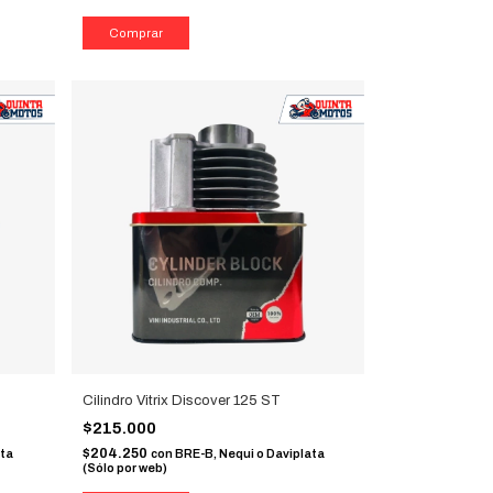
Cilindro Vitrix Discover 125 ST
$215.000
$204.250
ata
con
BRE-B, Nequi o Daviplata
(Sólo por web)