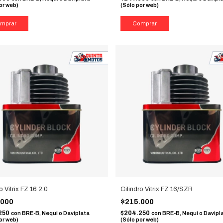
or web)
(Sólo por web)
o Vitrix FZ 16 2.0
Cilindro Vitrix FZ 16/SZR
.000
$215.000
250
$204.250
con
BRE-B, Nequi o Daviplata
con
BRE-B, Nequi o Davipl
or web)
(Sólo por web)