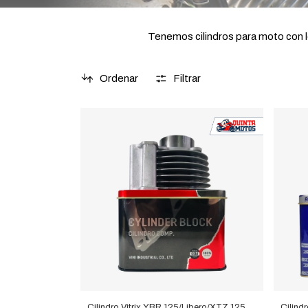
Tenemos cilindros para moto con l
Ordenar
Filtrar
Cilindro Vitrix YBR 125/Libero/XTZ 125
Cilind