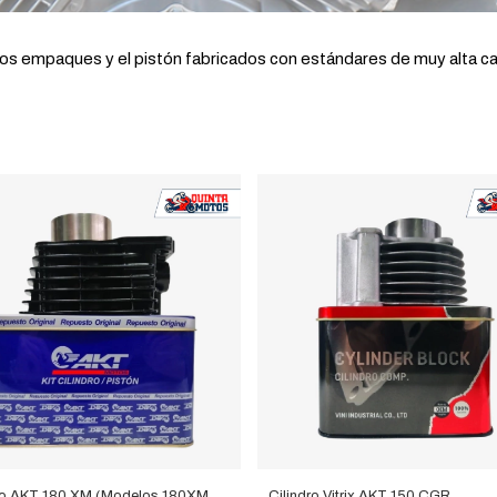
os empaques y el pistón fabricados con estándares de muy alta ca
ro AKT 180 XM (Modelos 180XM,
Cilindro Vitrix AKT 150 CGR