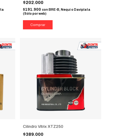
$202.000
$191.900
ata
con
BRE-B, Nequi o Daviplata
(Sólo por web)
Cilindro Vitrix XTZ250
$389.000