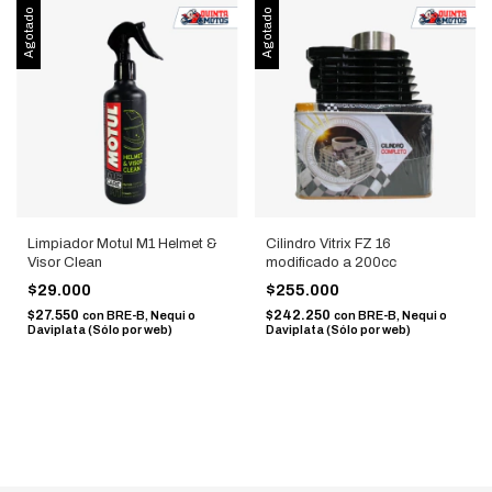
Agotado
Agotado
Limpiador Motul M1 Helmet &
Cilindro Vitrix FZ 16
Visor Clean
modificado a 200cc
$29.000
$255.000
$27.550
$242.250
con
BRE-B, Nequi o
con
BRE-B, Nequi o
Daviplata (Sólo por web)
Daviplata (Sólo por web)