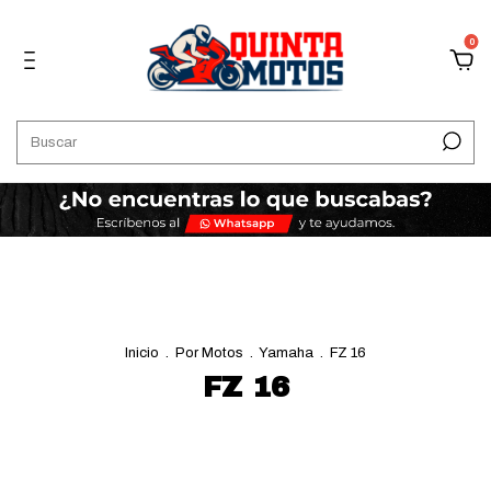
0
Inicio
.
Por Motos
.
Yamaha
.
FZ 16
FZ 16