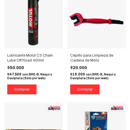
Lubricante Motul C3 Chain
Cepillo para Limpieza de
Lube Off Road 400ml
Cadena de Moto
$50.000
$20.000
$47.500
$19.000
con
BRE-B, Nequi o
con
BRE-B, Nequi o
Daviplata (Sólo por web)
Daviplata (Sólo por web)