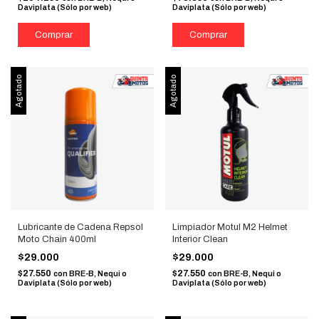
Daviplata (Sólo por web)
Daviplata (Sólo por web)
Agotado
Agotado
Lubricante de Cadena Repsol
Limpiador Motul M2 Helmet
Moto Chain 400ml
Interior Clean
$29.000
$29.000
$27.550
$27.550
con
BRE-B, Nequi o
con
BRE-B, Nequi o
Daviplata (Sólo por web)
Daviplata (Sólo por web)