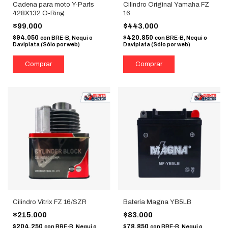
Cadena para moto Y-Parts
Cilindro Original Yamaha FZ
428X132 O-Ring
16
$99.000
$443.000
$94.050
$420.850
con
BRE-B, Nequi o
con
BRE-B, Nequi o
Daviplata (Sólo por web)
Daviplata (Sólo por web)
Cilindro Vitrix FZ 16/SZR
Batería Magna YB5LB
$215.000
$83.000
$204.250
$78.850
con
BRE-B, Nequi o
con
BRE-B, Nequi o