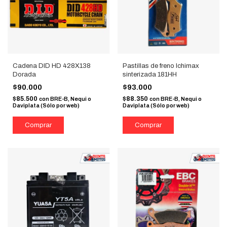
Cadena DID HD 428X138
Pastillas de freno Ichimax
Dorada
sinterizada 181HH
$90.000
$93.000
$85.500
$88.350
con
BRE-B, Nequi o
con
BRE-B, Nequi o
Daviplata (Sólo por web)
Daviplata (Sólo por web)