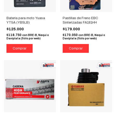
Batería para moto Yuasa
Pastillas de Freno EBC
YT5A (YB5LB)
Sinterizadas FA181HH
$125.000
$179.000
$118.750
$170.050
con
BRE-B, Nequi o
con
BRE-B, Nequi o
Daviplata (Sólo por web)
Daviplata (Sólo por web)