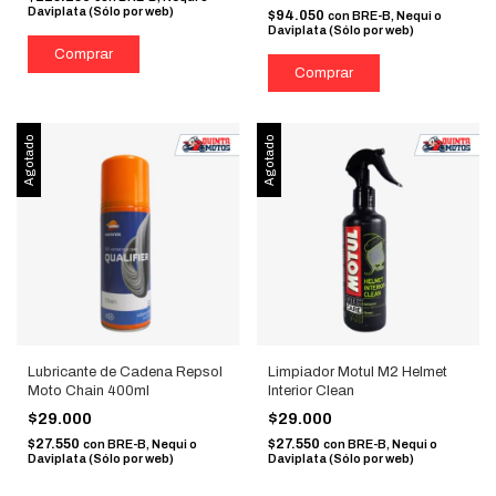
Daviplata (Sólo por web)
$94.050
con
BRE-B, Nequi o
Daviplata (Sólo por web)
Agotado
Agotado
Lubricante de Cadena Repsol
Limpiador Motul M2 Helmet
Moto Chain 400ml
Interior Clean
$29.000
$29.000
$27.550
$27.550
con
BRE-B, Nequi o
con
BRE-B, Nequi o
Daviplata (Sólo por web)
Daviplata (Sólo por web)