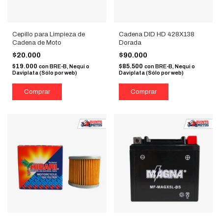
Cepillo para Limpieza de
Cadena DID HD 428X138
Cadena de Moto
Dorada
$20.000
$90.000
$19.000
$85.500
con
BRE-B, Nequi o
con
BRE-B, Nequi o
Daviplata (Sólo por web)
Daviplata (Sólo por web)