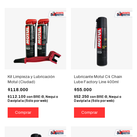
Kit Limpieza y Lubricación
Lubricante Motul C4 Chain
Motul (Ciudad)
Lube Factory Line 400ml
$118.000
$55.000
$112.100
$52.250
con
BRE-B, Nequi o
con
BRE-B, Nequi o
Daviplata (Sólo por web)
Daviplata (Sólo por web)