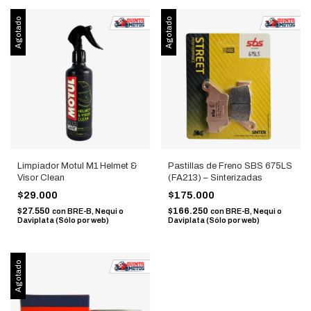
Agotado
Agotado
Limpiador Motul M1 Helmet &
Pastillas de Freno SBS 675LS
Visor Clean
(FA213) – Sinterizadas
$29.000
$175.000
$27.550
$166.250
con
BRE-B, Nequi o
con
BRE-B, Nequi o
Daviplata (Sólo por web)
Daviplata (Sólo por web)
Agotado