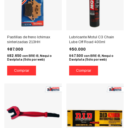
Pastillas de freno Ichimax
Lubricante Motul C3 Chain
sinterizadas 213HH
Lube Off Road 400ml
$87.000
$50.000
$82.650
$47.500
con
BRE-B, Nequi o
con
BRE-B, Nequi o
Daviplata (Sólo por web)
Daviplata (Sólo por web)