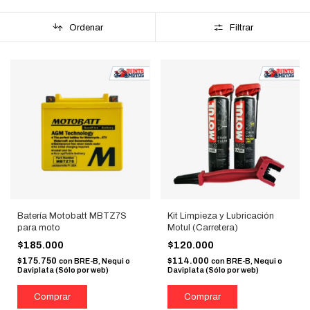
Ordenar
Filtrar
Batería Motobatt MBTZ7S
Kit Limpieza y Lubricación
para moto
Motul (Carretera)
$185.000
$120.000
$175.750
$114.000
con
BRE-B, Nequi o
con
BRE-B, Nequi o
Daviplata (Sólo por web)
Daviplata (Sólo por web)