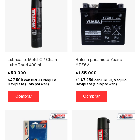
Lubricante Motul C2 Chain
Batería para moto Yuasa
Lube Road 400ml
YTZ6V
$50.000
$155.000
$47.500
$147.250
con
BRE-B, Nequi o
con
BRE-B, Nequi o
Daviplata (Sólo por web)
Daviplata (Sólo por web)