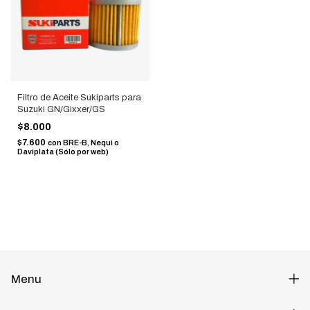
Filtro de Aceite Sukiparts para
Suzuki GN/Gixxer/GS
$8.000
$7.600
con
BRE-B, Nequi o
Daviplata (Sólo por web)
Menu