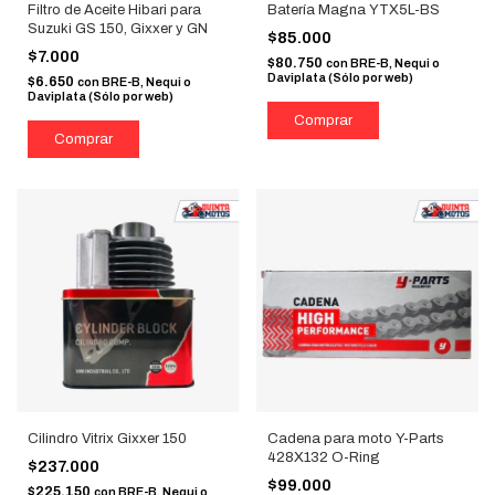
Filtro de Aceite Hibari para
Batería Magna YTX5L-BS
Suzuki GS 150, Gixxer y GN
$85.000
$7.000
$80.750
con
BRE-B, Nequi o
Daviplata (Sólo por web)
$6.650
con
BRE-B, Nequi o
Daviplata (Sólo por web)
Cilindro Vitrix Gixxer 150
Cadena para moto Y-Parts
428X132 O-Ring
$237.000
$99.000
$225.150
con
BRE-B, Nequi o