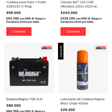
Cadena para moto Y-Parts
Cilindro AKT 125 CGR
428X132 O-Ring
(Modelos 125cc 2013 en
adelante)
$99.000
$240.000
$94.050
$228.000
con
BRE-B, Nequi o
con
BRE-B, Nequi o
Daviplata (Sólo por web)
Daviplata (Sólo por web)
Agotado
Batería Magna YB6.5LB
Lubricante de Cadena Repsol
Moto Chain 400ml
$89.000
$29.000
$84.550
con
BRE-B, Nequi o