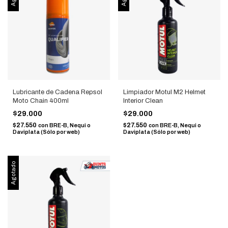
Lubricante de Cadena Repsol
Limpiador Motul M2 Helmet
Moto Chain 400ml
Interior Clean
$29.000
$29.000
$27.550
$27.550
con
BRE-B, Nequi o
con
BRE-B, Nequi o
Daviplata (Sólo por web)
Daviplata (Sólo por web)
Agotado