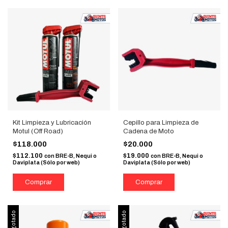
Kit Limpieza y Lubricación
Cepillo para Limpieza de
Motul (Off Road)
Cadena de Moto
$118.000
$20.000
$112.100
$19.000
con
BRE-B, Nequi o
con
BRE-B, Nequi o
Daviplata (Sólo por web)
Daviplata (Sólo por web)
Agotado
Agotado