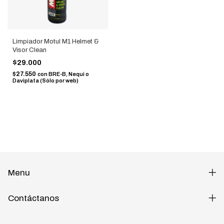
Limpiador Motul M1 Helmet &
Visor Clean
$29.000
$27.550
con
BRE-B, Nequi o
Daviplata (Sólo por web)
Menu
Contáctanos