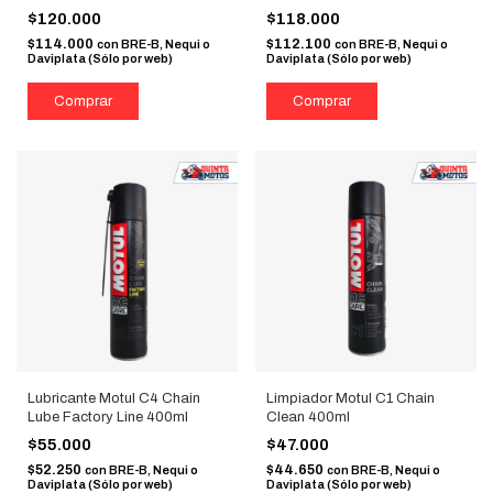
$120.000
$118.000
$114.000
$112.100
con
BRE-B, Nequi o
con
BRE-B, Nequi o
Daviplata (Sólo por web)
Daviplata (Sólo por web)
Lubricante Motul C4 Chain
Limpiador Motul C1 Chain
Lube Factory Line 400ml
Clean 400ml
$55.000
$47.000
$52.250
$44.650
con
BRE-B, Nequi o
con
BRE-B, Nequi o
Daviplata (Sólo por web)
Daviplata (Sólo por web)