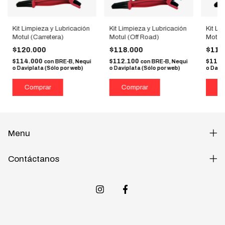
Kit Limpieza y Lubricación
Kit Limpieza y Lubricación
Kit Li
Motul (Carretera)
Motul (Off Road)
Motul
$120.000
$118.000
$118
$114.000
$112.100
$112
con
BRE-B, Nequi
con
BRE-B, Nequi
o Daviplata (Sólo por web)
o Daviplata (Sólo por web)
o Davip
Menu
Contáctanos