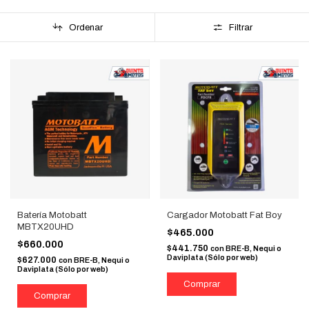
Ordenar
Filtrar
Batería Motobatt
Cargador Motobatt Fat Boy
MBTX20UHD
$465.000
$660.000
$441.750
con
BRE-B, Nequi o
Daviplata (Sólo por web)
$627.000
con
BRE-B, Nequi o
Daviplata (Sólo por web)