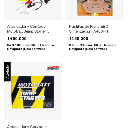
Arrancador y Cargador
Pastillas de Freno EBC
Motobatt Jump Starter
Sinterizadas FA400HH
MBJ7500B
$460.000
$165.000
$437.000
$156.750
con
BRE-B, Nequi o
con
BRE-B, Nequi o
Daviplata (Sólo por web)
Daviplata (Sólo por web)
Agotado
Arrancador y Cargador