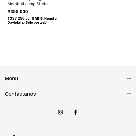
Motobatt Jump Starter
$355.000
$337.250
con
BRE-B, Nequi o
Daviplata (Sólo por web)
Menu
Contáctanos