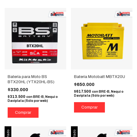
Batería para Moto BS
Batería Motobatt MBTX20U
BTX20HL (YTX20HL-BS)
$650.000
$330.000
$617.500
con
BRE-B, Nequi o
Daviplata (Sólo por web)
$313.500
con
BRE-B, Nequi o
Daviplata (Sólo por web)
Agotado
Agotado