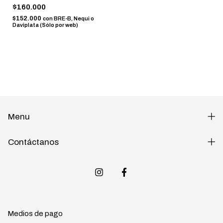
$160.000
$152.000
con
BRE-B, Nequi o
Daviplata (Sólo por web)
Menu
Contáctanos
Medios de pago