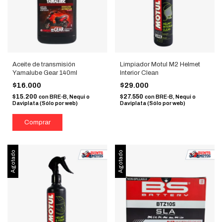
Aceite de transmisión
Limpiador Motul M2 Helmet
Yamalube Gear 140ml
Interior Clean
$16.000
$29.000
$15.200
$27.550
con
BRE-B, Nequi o
con
BRE-B, Nequi o
Daviplata (Sólo por web)
Daviplata (Sólo por web)
Agotado
Agotado