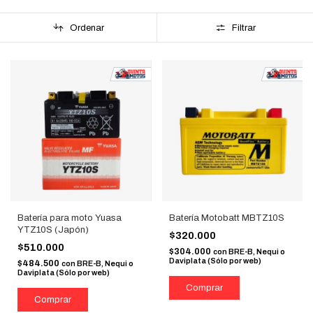
Ordenar
Filtrar
Batería para moto Yuasa
Batería Motobatt MBTZ10S
YTZ10S (Japón)
$320.000
$510.000
$304.000
con
BRE-B, Nequi o
Daviplata (Sólo por web)
$484.500
con
BRE-B, Nequi o
Daviplata (Sólo por web)