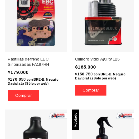
Pastillas de freno EBC
Cilindro Vitrix Agility 125
Sinterizadas FA197HH
$165.000
$179.000
$156.750
con
BRE-B, Nequi o
Daviplata (Sólo por web)
$170.050
con
BRE-B, Nequi o
Daviplata (Sólo por web)
Agotado