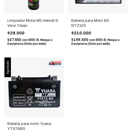
Limpiador Motul M1 Helmet &
Batería para Moto BS
Visor Clean
BTZ10S
$29.000
$210.000
$27.550
$199.500
con
BRE-B, Nequi o
con
BRE-B, Nequi o
Daviplata (Sólo por web)
Daviplata (Sólo por web)
Agotado
Batería para moto Yuasa
YTX7ABS