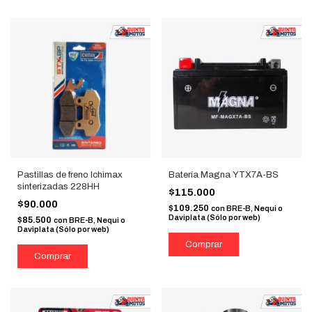
Pastillas de freno Ichimax
Batería Magna YTX7A-BS
sinterizadas 228HH
$115.000
$90.000
$109.250
con
BRE-B, Nequi o
Daviplata (Sólo por web)
$85.500
con
BRE-B, Nequi o
Daviplata (Sólo por web)