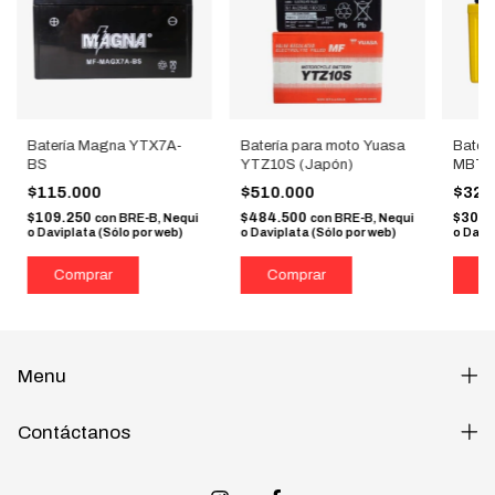
Batería Magna YTX7A-
Batería para moto Yuasa
Baterí
BS
YTZ10S (Japón)
MBTZ
$115.000
$510.000
$320
$109.250
$484.500
$304
con
BRE-B, Nequi
con
BRE-B, Nequi
o Daviplata (Sólo por web)
o Daviplata (Sólo por web)
o Davip
Menu
Contáctanos