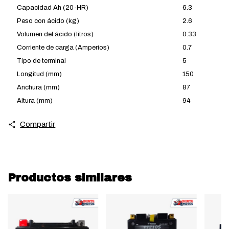
Capacidad Ah (20-HR)
6.3
Peso con ácido (kg)
2.6
Volumen del ácido (litros)
0.33
Corriente de carga (Amperios)
0.7
Tipo de terminal
5
Longitud (mm)
150
Anchura (mm)
87
Altura (mm)
94
Compartir
Productos similares