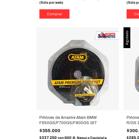
(Sólo por web)
(Sólo p
Agotado
Piñónes de Arrastre Afam BMW
Piñón
F650GS/F700GS/F800GS 16T
R/GS 
$355.000
$300
$337.250
$285.
con
BRE-B, Nequi o Daviplata