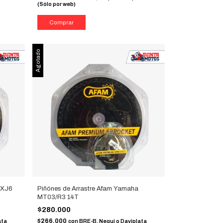
(Sólo por web)
Agotado
 XJ6
Piñónes de Arrastre Afam Yamaha
MT03/R3 14T
$280.000
$266.000
ata
con
BRE-B, Nequi o Daviplata