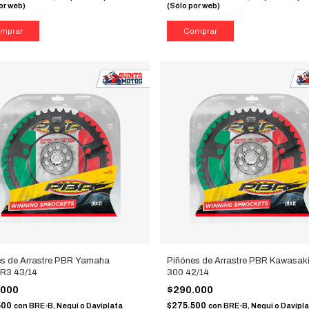
or web)
(Sólo por web)
es de Arrastre PBR Yamaha
Piñónes de Arrastre PBR Kawasaki
R3 43/14
300 42/14
.000
$290.000
500
$275.500
con
BRE-B, Nequi o Daviplata
con
BRE-B, Nequi o Davipl