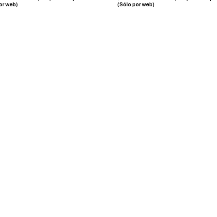
or web)
(Sólo por web)