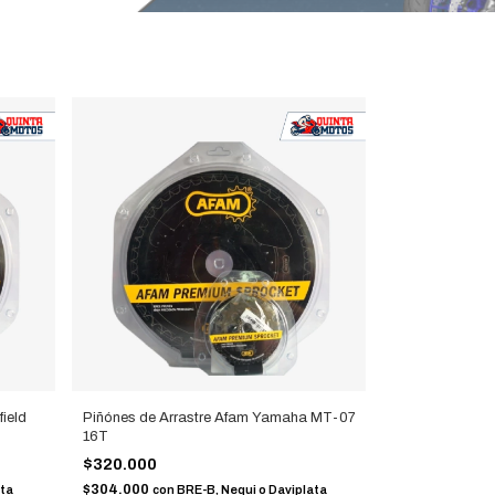
ield
Piñónes de Arrastre Afam Yamaha MT-07
16T
$320.000
$304.000
ata
con
BRE-B, Nequi o Daviplata