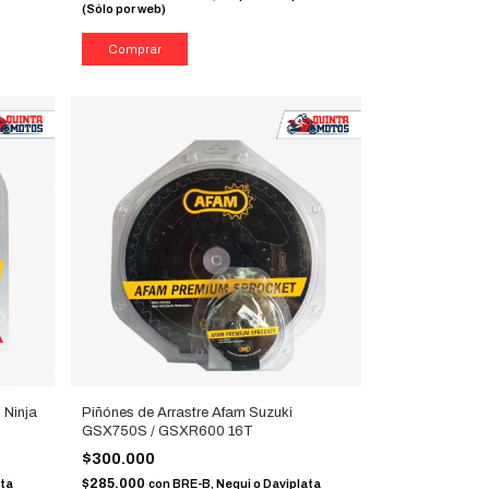
(Sólo por web)
 Ninja
Piñónes de Arrastre Afam Suzuki
GSX750S / GSXR600 16T
$300.000
$285.000
ata
con
BRE-B, Nequi o Daviplata