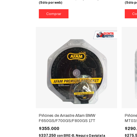
(Sólo por web)
(Sólo p
Piñónes de Arrastre Afam BMW
Piñón
F650GS/F700GS/F800GS 17T
MT03/
$355.000
$290
$337.250
$275.
con
BRE-B, Nequi o Daviplata