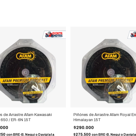
s de Arrastre Afam Kawasaki
Piñónes de Arrastre Afam Royal Enf
 650 / ER-6N 15T
Himalayan 15T
.000
$290.000
250
$275.500
con
BRE-B, Nequi o Daviplata
con
BRE-B, Nequi o Davipl