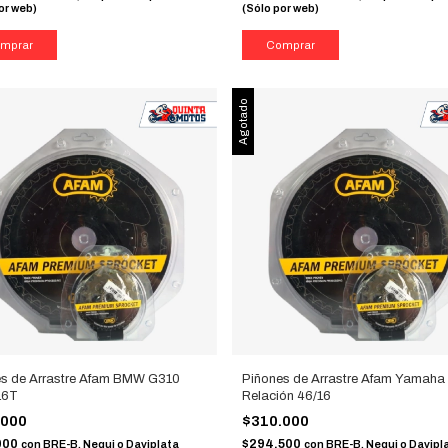
or web)
(Sólo por web)
Agotado
es de Arrastre Afam BMW G310
Piñones de Arrastre Afam Yamaha
16T
Relación 46/16
.000
$310.000
000
$294.500
con
BRE-B, Nequi o Daviplata
con
BRE-B, Nequi o Davipl