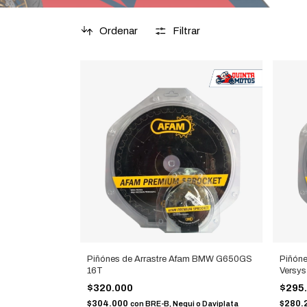
Ordenar
Filtrar
Piñónes de Arrastre Afam BMW G650GS
Piñóne
16T
Versys
$320.000
$295
$304.000
$280.
con
BRE-B, Nequi o Daviplata