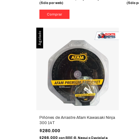
(Sólo por web)
(Sólo p
Agotado
Piñónes de Arrastre Afam Kawasaki Ninja
300 14T
$280.000
$266.000
con
BRE-B, Nequi o Daviplata