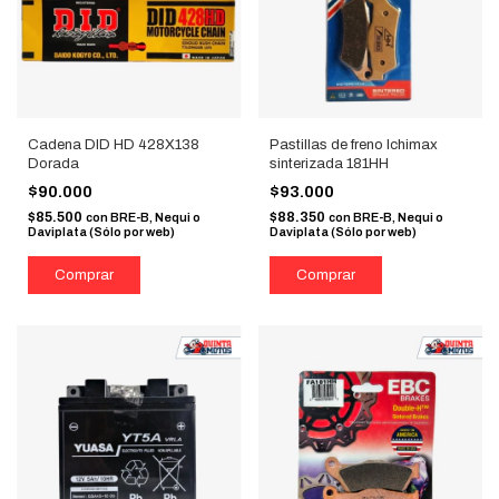
Cadena DID HD 428X138
Pastillas de freno Ichimax
Dorada
sinterizada 181HH
$90.000
$93.000
$85.500
$88.350
con
BRE-B, Nequi o
con
BRE-B, Nequi o
Daviplata (Sólo por web)
Daviplata (Sólo por web)