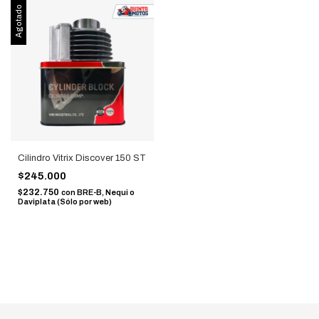
Agotado
Cilindro Vitrix Discover 150 ST
$245.000
$232.750
con
BRE-B, Nequi o
Daviplata (Sólo por web)