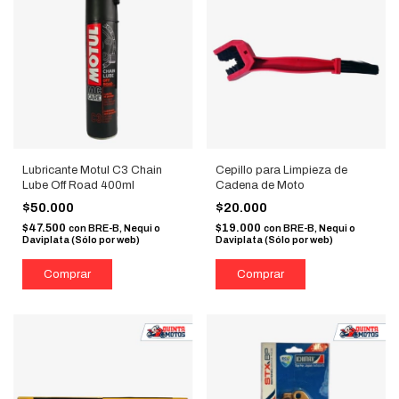
Lubricante Motul C3 Chain
Cepillo para Limpieza de
Lube Off Road 400ml
Cadena de Moto
$50.000
$20.000
$47.500
$19.000
con
BRE-B, Nequi o
con
BRE-B, Nequi o
Daviplata (Sólo por web)
Daviplata (Sólo por web)