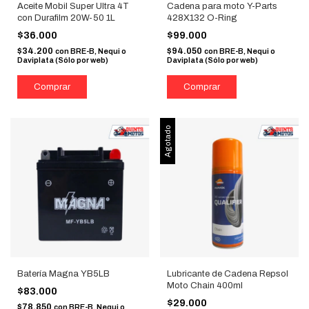
Aceite Mobil Super Ultra 4T
Cadena para moto Y-Parts
con Durafilm 20W-50 1L
428X132 O-Ring
$36.000
$99.000
$34.200
$94.050
con
BRE-B, Nequi o
con
BRE-B, Nequi o
Daviplata (Sólo por web)
Daviplata (Sólo por web)
Agotado
Batería Magna YB5LB
Lubricante de Cadena Repsol
Moto Chain 400ml
$83.000
$29.000
$78.850
con
BRE-B, Nequi o