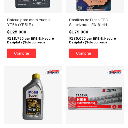
Batería para moto Yuasa
Pastillas de Freno EBC
YT5A (YB5LB)
Sinterizadas FA181HH
$125.000
$179.000
$118.750
$170.050
con
BRE-B, Nequi o
con
BRE-B, Nequi o
Daviplata (Sólo por web)
Daviplata (Sólo por web)