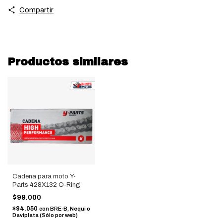
Compartir
Productos similares
Cadena para moto Y-
Parts 428X132 O-Ring
$99.000
$94.050
con
BRE-B, Nequi o
Daviplata (Sólo por web)