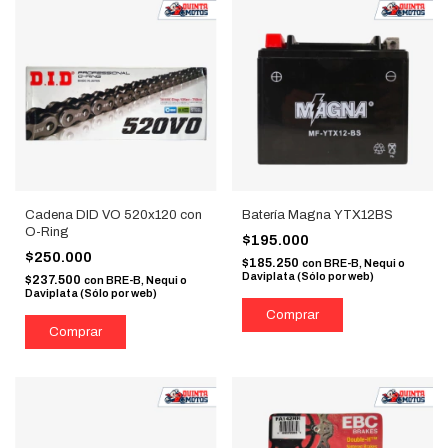
Cadena DID VO 520x120 con
Batería Magna YTX12BS
O-Ring
$195.000
$250.000
$185.250
con
BRE-B, Nequi o
Daviplata (Sólo por web)
$237.500
con
BRE-B, Nequi o
Daviplata (Sólo por web)