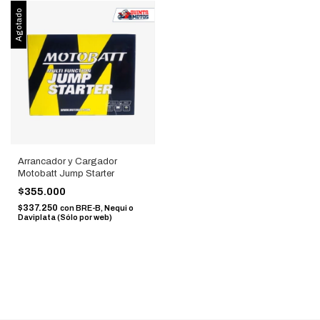
Agotado
Arrancador y Cargador
Motobatt Jump Starter
$355.000
$337.250
con
BRE-B, Nequi o
Daviplata (Sólo por web)