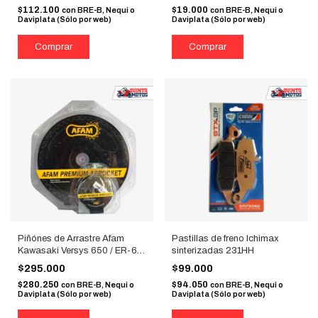
$112.100
$19.000
con
BRE-B, Nequi o
con
BRE-B, Nequi o
Daviplata (Sólo por web)
Daviplata (Sólo por web)
Piñónes de Arrastre Afam
Pastillas de freno Ichimax
Kawasaki Versys 650 / ER-6N
sinterizadas 231HH
15T
$295.000
$99.000
$280.250
$94.050
con
BRE-B, Nequi o
con
BRE-B, Nequi o
Daviplata (Sólo por web)
Daviplata (Sólo por web)