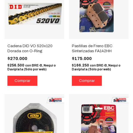
Cadena DID VO 520x120
Pastillas de Freno EBC
Dorada con O-Ring
Sinterizadas FA142HH
$270.000
$175.000
$256.500
$166.250
con
BRE-B, Nequi o
con
BRE-B, Nequi o
Daviplata (Sólo por web)
Daviplata (Sólo por web)