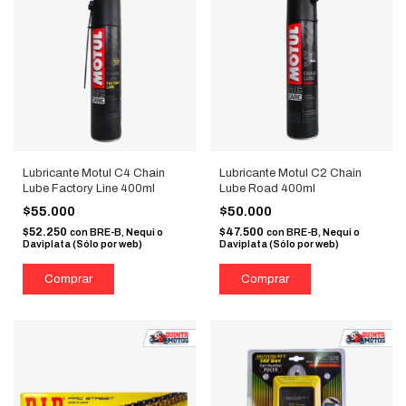
Lubricante Motul C4 Chain
Lubricante Motul C2 Chain
Lube Factory Line 400ml
Lube Road 400ml
$55.000
$50.000
$52.250
$47.500
con
BRE-B, Nequi o
con
BRE-B, Nequi o
Daviplata (Sólo por web)
Daviplata (Sólo por web)