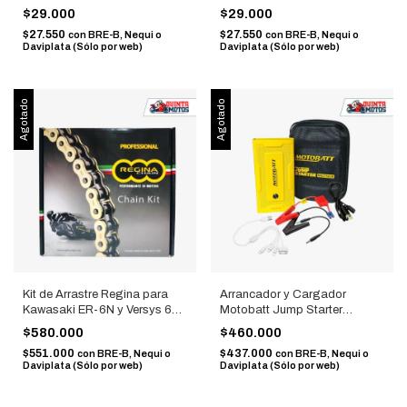
$29.000
$29.000
$27.550
$27.550
con
BRE-B, Nequi o
con
BRE-B, Nequi o
Daviplata (Sólo por web)
Daviplata (Sólo por web)
Agotado
Agotado
Kit de Arrastre Regina para
Arrancador y Cargador
Kawasaki ER-6N y Versys 650
Motobatt Jump Starter
(Relación 15/46, Cadena 520
MBJ7500B
$580.000
$460.000
Z-Ring 114 eslabones)
$551.000
$437.000
con
BRE-B, Nequi o
con
BRE-B, Nequi o
Daviplata (Sólo por web)
Daviplata (Sólo por web)