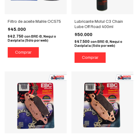
Filtro de aceite Mahle OC575
Lubricante Motul C3 Chain
Lube Off Road 400ml
$45.000
$50.000
$42.750
con
BRE-B, Nequi o
Daviplata (Sólo por web)
$47.500
con
BRE-B, Nequi o
Daviplata (Sólo por web)