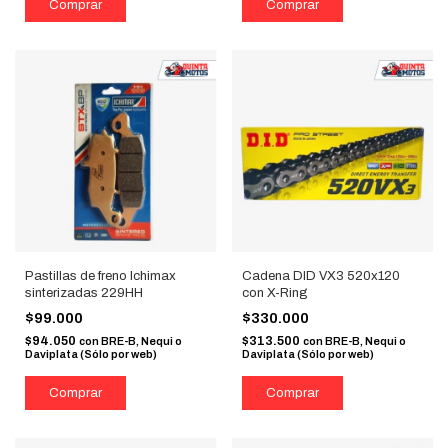
Pastillas de freno Ichimax
Cadena DID VX3 520x120
sinterizadas 229HH
con X-Ring
$99.000
$330.000
$94.050
$313.500
con
BRE-B, Nequi o
con
BRE-B, Nequi o
Daviplata (Sólo por web)
Daviplata (Sólo por web)