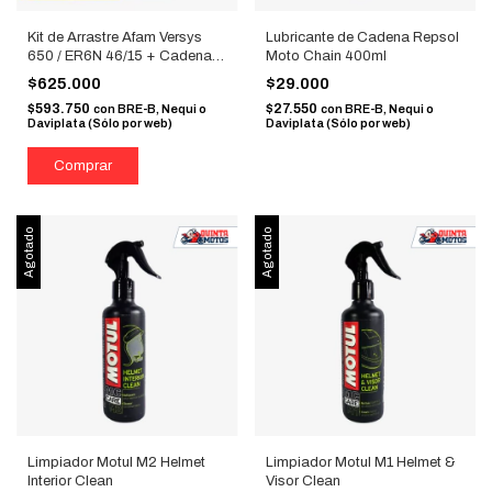
Kit de Arrastre Afam Versys
Lubricante de Cadena Repsol
650 / ER6N 46/15 + Cadena
Moto Chain 400ml
DID X-Ring 520 Dorada
$625.000
$29.000
$593.750
$27.550
con
BRE-B, Nequi o
con
BRE-B, Nequi o
Daviplata (Sólo por web)
Daviplata (Sólo por web)
Agotado
Agotado
Limpiador Motul M2 Helmet
Limpiador Motul M1 Helmet &
Interior Clean
Visor Clean