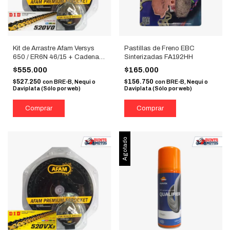
Kit de Arrastre Afam Versys
Pastillas de Freno EBC
650 / ER6N 46/15 + Cadena
Sinterizadas FA192HH
DID VO 520 Dorada
$555.000
$165.000
$527.250
$156.750
con
BRE-B, Nequi o
con
BRE-B, Nequi o
Daviplata (Sólo por web)
Daviplata (Sólo por web)
Agotado