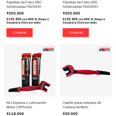
Pastillas de Freno EBC
Pastillas de Freno EBC
Sinterizadas FA231HH
Sinterizadas FA229HH
$203.000
$203.000
$192.850
$192.850
con
BRE-B, Nequi o
con
BRE-B, Nequi o
Daviplata (Sólo por web)
Daviplata (Sólo por web)
Kit Limpieza y Lubricación
Cepillo para Limpieza de
Motul (Off Road)
Cadena de Moto
$118.000
$20.000