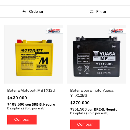
Ordenar
Filtrar
Batería Motobatt MBTX12U
Batería para moto Yuasa
YTX12BS
$430.000
$370.000
$408.500
con
BRE-B, Nequi o
Daviplata (Sólo por web)
$351.500
con
BRE-B, Nequi o
Daviplata (Sólo por web)