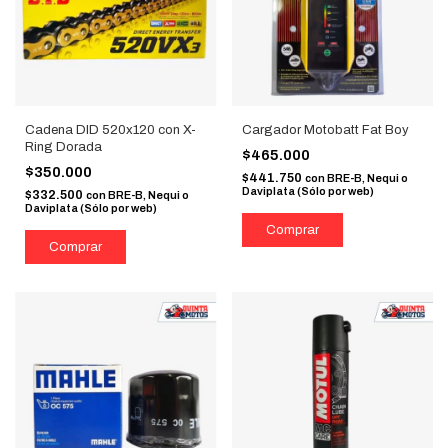
Cadena DID 520x120 con X-
Cargador Motobatt Fat Boy
Ring Dorada
$465.000
$350.000
$441.750
con
BRE-B, Nequi o
Daviplata (Sólo por web)
$332.500
con
BRE-B, Nequi o
Daviplata (Sólo por web)