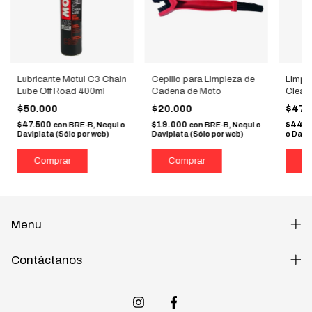
Lubricante Motul C3 Chain
Cepillo para Limpieza de
Limpi
Lube Off Road 400ml
Cadena de Moto
Clean
$50.000
$20.000
$47.
$47.500
$19.000
$44.
con
BRE-B, Nequi o
con
BRE-B, Nequi o
Daviplata (Sólo por web)
Daviplata (Sólo por web)
o Davip
Menu
Contáctanos