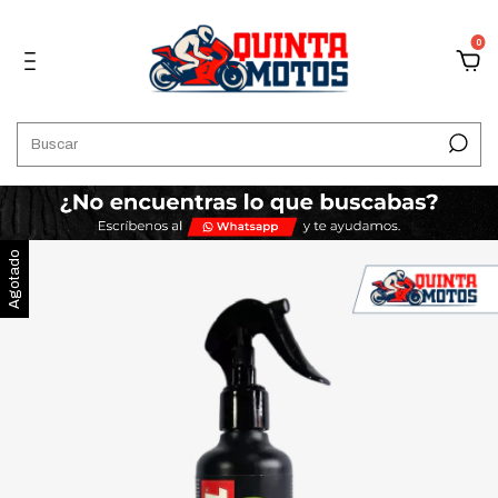
0
Agotado