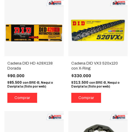
Cadena DID HD 428X138
Cadena DID VX3 520x120
Dorada
con X-Ring
$90.000
$330.000
$85.500
$313.500
con
BRE-B, Nequi o
con
BRE-B, Nequi o
Daviplata (Sólo por web)
Daviplata (Sólo por web)