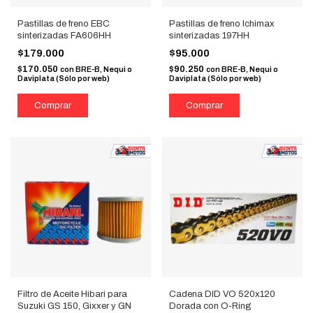
Pastillas de freno EBC
Pastillas de freno Ichimax
sinterizadas FA606HH
sinterizadas 197HH
$179.000
$95.000
$170.050
$90.250
con
BRE-B, Nequi o
con
BRE-B, Nequi o
Daviplata (Sólo por web)
Daviplata (Sólo por web)
Filtro de Aceite Hibari para
Cadena DID VO 520x120
Suzuki GS 150, Gixxer y GN
Dorada con O-Ring