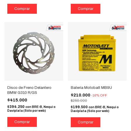
Disco de Freno Delantero
Batería Motobatt MB9U
BMW G310 R/GS
$210.000
-
16
%
OFF
$415.000
$250.000
$394.250
con
BRE-B, Nequi o
$199.500
con
BRE-B, Nequi o
Daviplata (Sólo por web)
Daviplata (Sólo por web)