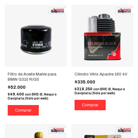
Filtro de Aceite Mahle para
Cilindro Vitrix Apache 160 4V
BMW G310 R/GS
$335.000
$52.000
$318.250
con
BRE-B, Nequi o
Daviplata (Sólo por web)
$49.400
con
BRE-B, Nequi o
Daviplata (Sólo por web)