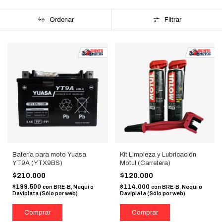
Ordenar
Filtrar
Batería para moto Yuasa
Kit Limpieza y Lubricación
YT9A (YTX9BS)
Motul (Carretera)
$210.000
$120.000
$199.500
$114.000
con
BRE-B, Nequi o
con
BRE-B, Nequi o
Daviplata (Sólo por web)
Daviplata (Sólo por web)