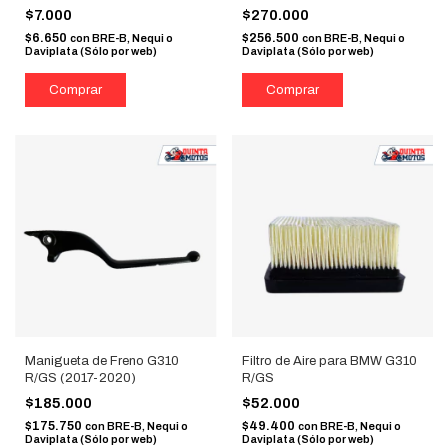
$7.000
$270.000
$6.650
$256.500
con
BRE-B, Nequi o
con
BRE-B, Nequi o
Daviplata (Sólo por web)
Daviplata (Sólo por web)
Manigueta de Freno G310
Filtro de Aire para BMW G310
R/GS (2017-2020)
R/GS
$185.000
$52.000
$175.750
$49.400
con
BRE-B, Nequi o
con
BRE-B, Nequi o
Daviplata (Sólo por web)
Daviplata (Sólo por web)