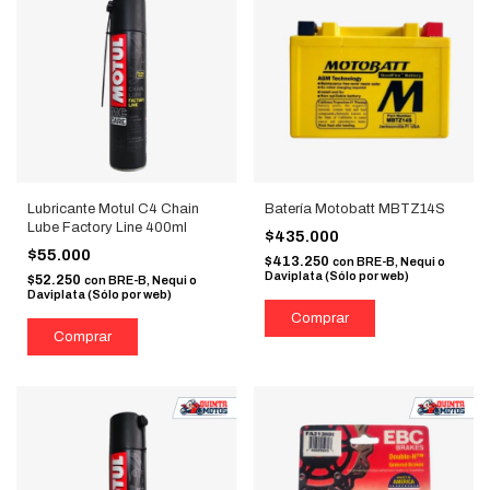
Lubricante Motul C4 Chain
Batería Motobatt MBTZ14S
Lube Factory Line 400ml
$435.000
$55.000
$413.250
con
BRE-B, Nequi o
Daviplata (Sólo por web)
$52.250
con
BRE-B, Nequi o
Daviplata (Sólo por web)