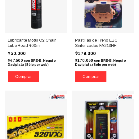
Lubricante Motul C2 Chain
Pastillas de Freno EBC
Lube Road 400ml
Sinterizadas FA213HH
$50.000
$179.000
$47.500
$170.050
con
BRE-B, Nequi o
con
BRE-B, Nequi o
Daviplata (Sólo por web)
Daviplata (Sólo por web)