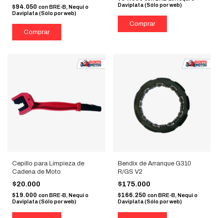
Daviplata (Sólo por web)
$94.050
con
BRE-B, Nequi o
Daviplata (Sólo por web)
Cepillo para Limpieza de
Bendix de Arranque G310
Cadena de Moto
R/GS V2
$20.000
$175.000
$19.000
$166.250
con
BRE-B, Nequi o
con
BRE-B, Nequi o
Daviplata (Sólo por web)
Daviplata (Sólo por web)