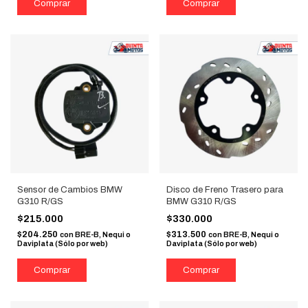
Sensor de Cambios BMW
Disco de Freno Trasero para
G310 R/GS
BMW G310 R/GS
$215.000
$330.000
$204.250
$313.500
con
BRE-B, Nequi o
con
BRE-B, Nequi o
Daviplata (Sólo por web)
Daviplata (Sólo por web)