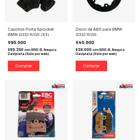
Cauchos Porta Sprocket
Disco de ABS para BMW
BMW G310 R/GS (X3)
G310 R/GS
$95.000
$40.000
$90.250
$38.000
con
BRE-B, Nequi o
con
BRE-B, Nequi o
Daviplata (Sólo por web)
Daviplata (Sólo por web)