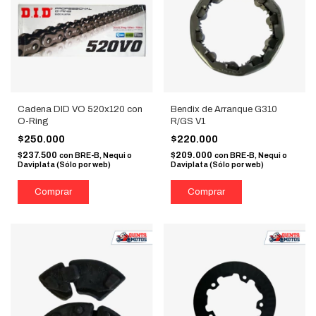
Cadena DID VO 520x120 con
Bendix de Arranque G310
O-Ring
R/GS V1
$250.000
$220.000
$237.500
$209.000
con
BRE-B, Nequi o
con
BRE-B, Nequi o
Daviplata (Sólo por web)
Daviplata (Sólo por web)