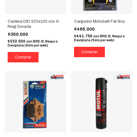
Cadena DID 520x120 con X-
Cargador Motobatt Fat Boy
Ring Dorada
$465.000
$350.000
$441.750
con
BRE-B, Nequi o
Daviplata (Sólo por web)
$332.500
con
BRE-B, Nequi o
Daviplata (Sólo por web)