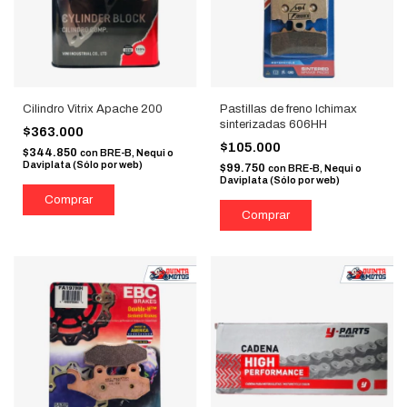
Cilindro Vitrix Apache 200
Pastillas de freno Ichimax
sinterizadas 606HH
$363.000
$105.000
$344.850
con
BRE-B, Nequi o
Daviplata (Sólo por web)
$99.750
con
BRE-B, Nequi o
Daviplata (Sólo por web)