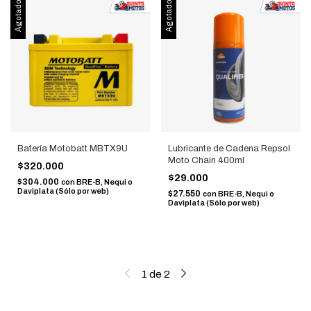
Agotado
Agotado
Batería Motobatt MBTX9U
Lubricante de Cadena Repsol
Moto Chain 400ml
$320.000
$29.000
$304.000
con
BRE-B, Nequi o
Daviplata (Sólo por web)
$27.550
con
BRE-B, Nequi o
Daviplata (Sólo por web)
1
de
2