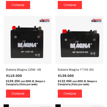
Batería Magna 12N9-4B
Batería Magna YTX9-BS
$115.000
$139.000
$109.250
$132.050
con
BRE-B, Nequi o
con
BRE-B, Nequi o
Daviplata (Sólo por web)
Daviplata (Sólo por web)