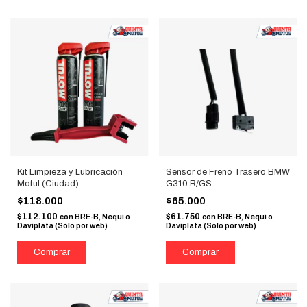
Kit Limpieza y Lubricación
Sensor de Freno Trasero BMW
Motul (Ciudad)
G310 R/GS
$118.000
$65.000
$112.100
$61.750
con
BRE-B, Nequi o
con
BRE-B, Nequi o
Daviplata (Sólo por web)
Daviplata (Sólo por web)