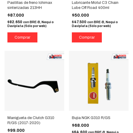
Pastillas de freno Ichimax
Lubricante Motul C3 Chain
sinterizadas 213HH
Lube Off Road 400ml
$87.000
$50.000
$82.650
$47.500
con
BRE-B, Nequi o
con
BRE-B, Nequi o
Daviplata (Sólo por web)
Daviplata (Sólo por web)
Manigueta de Clutch G310
Bujia NGK G310 R/GS
R/GS (2017-2020)
$68.000
$99.000
$64.600
con
BRE-B, Nequi o