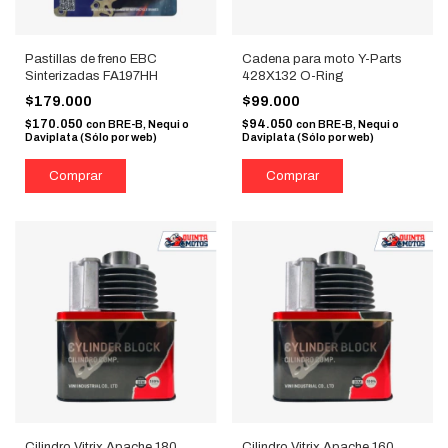
Pastillas de freno EBC
Cadena para moto Y-Parts
Sinterizadas FA197HH
428X132 O-Ring
$179.000
$99.000
$170.050
$94.050
con
BRE-B, Nequi o
con
BRE-B, Nequi o
Daviplata (Sólo por web)
Daviplata (Sólo por web)
Cilindro Vitrix Apache 180
Cilindro Vitrix Apache 160