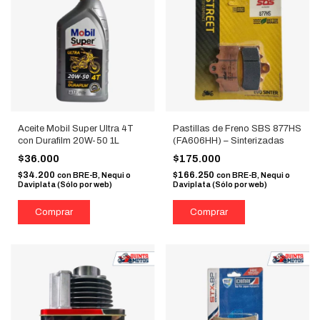
Aceite Mobil Super Ultra 4T
Pastillas de Freno SBS 877HS
con Durafilm 20W-50 1L
(FA606HH) – Sinterizadas
$36.000
$175.000
$34.200
$166.250
con
BRE-B, Nequi o
con
BRE-B, Nequi o
Daviplata (Sólo por web)
Daviplata (Sólo por web)