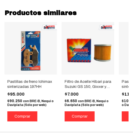
Productos similares
Pastillas de freno Ichimax
Filtro de Aceite Hibari para
Pastil
sinterizadas 197HH
Suzuki GS 150, Gixxer y
sinte
GN
$95.000
$7.000
$110
$90.250
$6.650
$104
con
BRE-B, Nequi o
con
BRE-B, Nequi o
Daviplata (Sólo por web)
Daviplata (Sólo por web)
o Davip