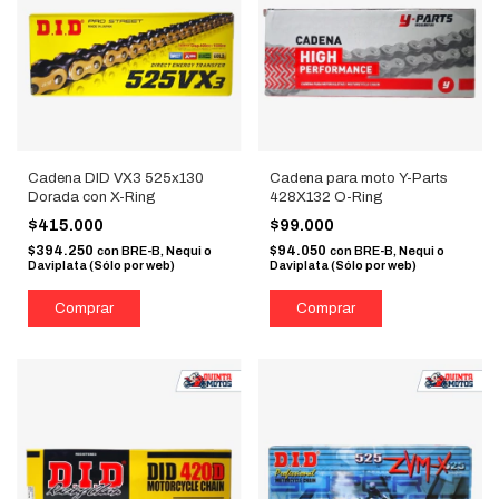
Cadena DID VX3 525x130
Cadena para moto Y-Parts
Dorada con X-Ring
428X132 O-Ring
$415.000
$99.000
$394.250
$94.050
con
BRE-B, Nequi o
con
BRE-B, Nequi o
Daviplata (Sólo por web)
Daviplata (Sólo por web)