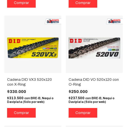
Cadena DID VX3 520x120
Cadena DID VO 520x120 con
con X-Ring
O-Ring
$330.000
$250.000
$313.500
$237.500
con
BRE-B, Nequi o
con
BRE-B, Nequi o
Daviplata (Sólo por web)
Daviplata (Sólo por web)