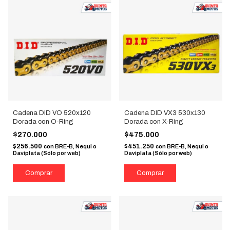
Cadena DID VO 520x120
Cadena DID VX3 530x130
Dorada con O-Ring
Dorada con X-Ring
$270.000
$475.000
$256.500
$451.250
con
BRE-B, Nequi o
con
BRE-B, Nequi o
Daviplata (Sólo por web)
Daviplata (Sólo por web)