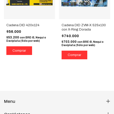
Cadena DID 420x124
Cadena DID ZVM-X 525x130
con X-Ring Dorada
$56.000
$740.000
$53.200
con
BRE-B, Nequi o
Daviplata (Sólo por web)
$703.000
con
BRE-B, Nequi o
Daviplata (Sólo por web)
Menu