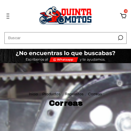
0
Inicio
.
Productos
.
Repuestos
.
Correas
Correas