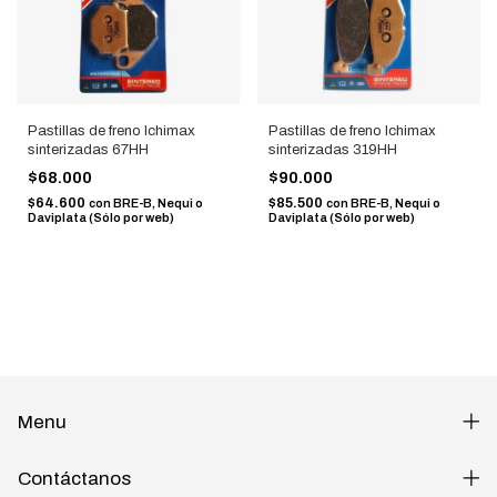
Pastillas de freno Ichimax
Pastillas de freno Ichimax
sinterizadas 67HH
sinterizadas 319HH
$68.000
$90.000
$64.600
$85.500
con
BRE-B, Nequi o
con
BRE-B, Nequi o
Daviplata (Sólo por web)
Daviplata (Sólo por web)
Menu
Contáctanos