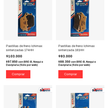
Pastillas de freno Ichimax
Pastillas de freno Ichimax
sinterizadas 174HH
sinterizada 181HH
$103.000
$93.000
$97.850
$88.350
con
BRE-B, Nequi o
con
BRE-B, Nequi o
Daviplata (Sólo por web)
Daviplata (Sólo por web)