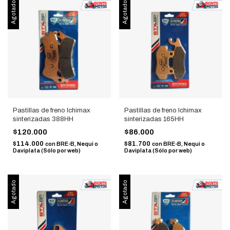
Agotado
Agotado
Pastillas de freno Ichimax
Pastillas de freno Ichimax
sinterizadas 388HH
sinterizadas 165HH
$120.000
$86.000
$114.000
$81.700
con
BRE-B, Nequi o
con
BRE-B, Nequi o
Daviplata (Sólo por web)
Daviplata (Sólo por web)
Agotado
Agotado