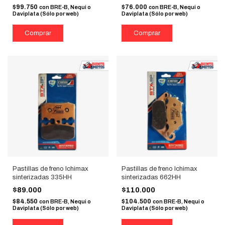
$99.750
$76.000
con
BRE-B, Nequi o
con
BRE-B, Nequi o
Daviplata (Sólo por web)
Daviplata (Sólo por web)
Pastillas de freno Ichimax
Pastillas de freno Ichimax
sinterizadas 335HH
sinterizadas 662HH
$89.000
$110.000
$84.550
$104.500
con
BRE-B, Nequi o
con
BRE-B, Nequi o
Daviplata (Sólo por web)
Daviplata (Sólo por web)