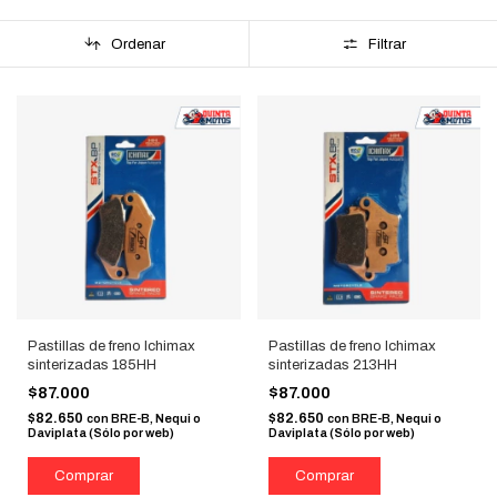
Ordenar
Filtrar
Pastillas de freno Ichimax
Pastillas de freno Ichimax
sinterizadas 185HH
sinterizadas 213HH
$87.000
$87.000
$82.650
$82.650
con
BRE-B, Nequi o
con
BRE-B, Nequi o
Daviplata (Sólo por web)
Daviplata (Sólo por web)