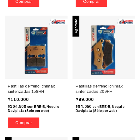
Agotado
Pastillas de freno Ichimax
Pastillas de freno Ichimax
sinterizadas 158HH
sinterizadas 209HH
$110.000
$99.000
$104.500
$94.050
con
BRE-B, Nequi o
con
BRE-B, Nequi o
Daviplata (Sólo por web)
Daviplata (Sólo por web)