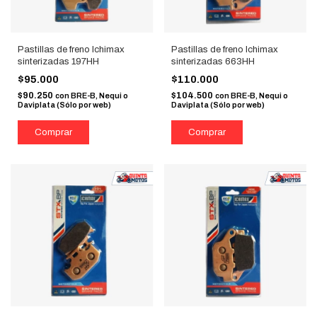
Pastillas de freno Ichimax
Pastillas de freno Ichimax
sinterizadas 197HH
sinterizadas 663HH
$95.000
$110.000
$90.250
$104.500
con
BRE-B, Nequi o
con
BRE-B, Nequi o
Daviplata (Sólo por web)
Daviplata (Sólo por web)