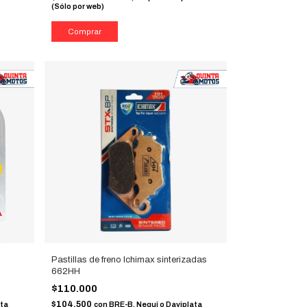
(Sólo por web)
Pastillas de freno Ichimax sinterizadas
662HH
$110.000
$104.500
ata
con
BRE-B, Nequi o Daviplata