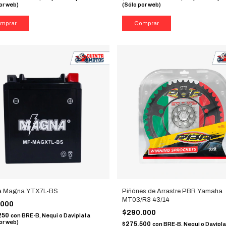
or web)
(Sólo por web)
ía Magna YTX7L-BS
Piñónes de Arrastre PBR Yamaha
MT03/R3 43/14
.000
$290.000
250
con
BRE-B, Nequi o Daviplata
or web)
$275.500
con
BRE-B, Nequi o Davipl