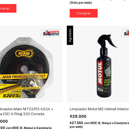
(Sólo por web)
Agotado
 Arrastre Afam MT03/R3 43/14 +
Limpiador Motul M2 Helmet Interio
a DID X-Ring 520 Dorada
$29.000
.000
$27.550
con
BRE-B, Nequi o Daviplata
por web)
000
con
BRE-B, Nequi o Daviplata