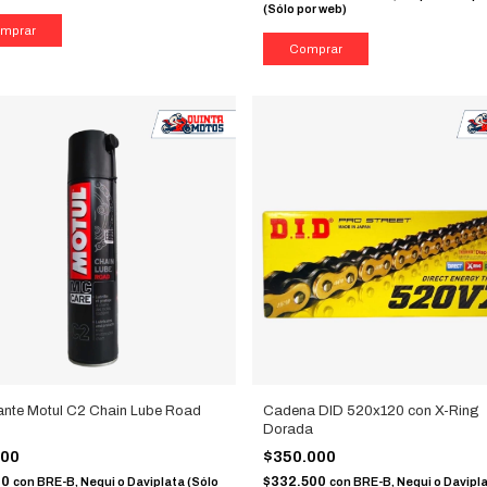
(Sólo por web)
ante Motul C2 Chain Lube Road
Cadena DID 520x120 con X-Ring
Dorada
000
$350.000
00
$332.500
con
BRE-B, Nequi o Daviplata (Sólo
con
BRE-B, Nequi o Davipl