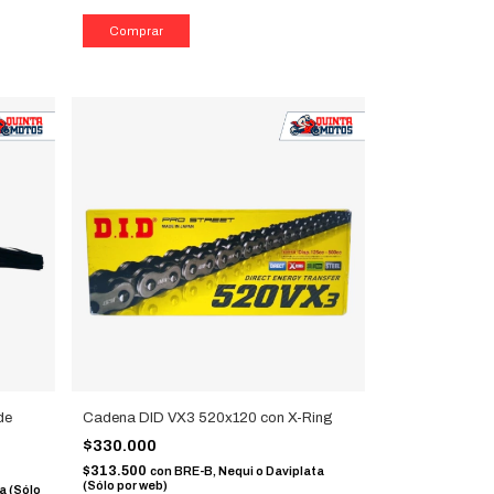
de
Cadena DID VX3 520x120 con X-Ring
$330.000
$313.500
con
BRE-B, Nequi o Daviplata
(Sólo por web)
a (Sólo