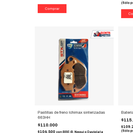
(Sólo p
Pastillas de freno Ichimax sinterizadas
Bater
663HH
$115
$110.000
$109.
(Sólo p
$104.500
con
BRE-B, Nequi o Daviplata