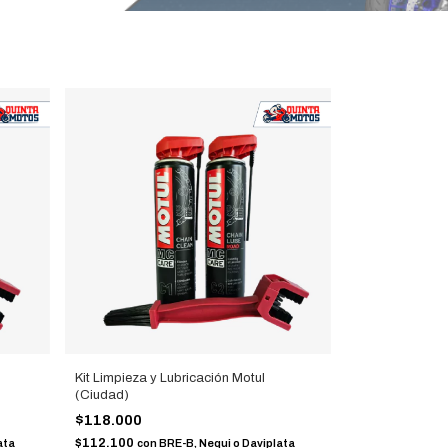
Kit Limpieza y Lubricación Motul
(Ciudad)
$118.000
$112.100
ata
con
BRE-B, Nequi o Daviplata