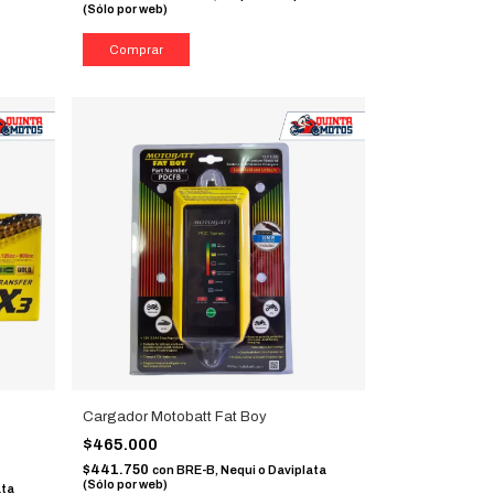
(Sólo por web)
Cargador Motobatt Fat Boy
$465.000
$441.750
con
BRE-B, Nequi o Daviplata
(Sólo por web)
ata