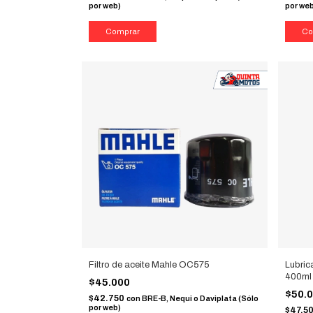
por web)
por we
Filtro de aceite Mahle OC575
Lubric
400ml
$45.000
$50.
$42.750
con
BRE-B, Nequi o Daviplata (Sólo
por web)
$47.5