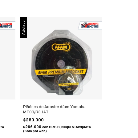
Agotado
Piñónes de Arrastre Afam Yamaha
MT03/R3 14T
$280.000
$266.000
ata
con
BRE-B, Nequi o Daviplata
(Sólo por web)