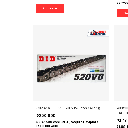
por we
Cadena DID VO 520x120 con O-Ring
Pastil
FA66
$250.000
$177
$237.500
con
BRE-B, Nequi o Daviplata
(Sólo por web)
$168.