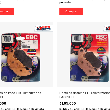
b)
por web)
las de freno EBC sinterizadas
Pastillas de freno EBC sinterizada
3HH
FA662HH
.000
$165.000
150
$156.750
con
BRE-B, Nequi o Daviplata
con
BRE-B, Nequi o Davipl