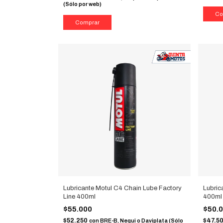
(Sólo por web)
Lubricante Motul C4 Chain Lube Factory
Lubric
Line 400ml
400ml
$55.000
$50.
$52.250
$47.5
con
BRE-B, Nequi o Daviplata (Sólo