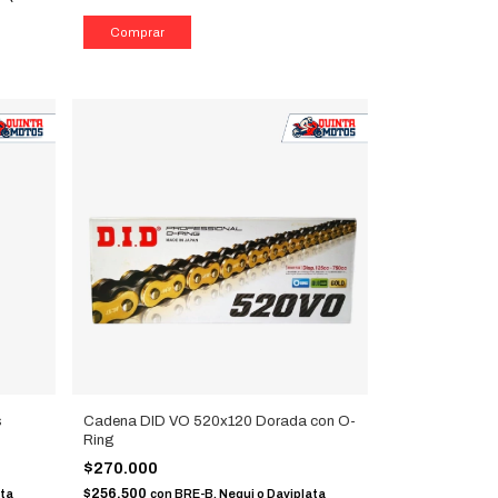
s
Cadena DID VO 520x120 Dorada con O-
Ring
$270.000
$256.500
ata
con
BRE-B, Nequi o Daviplata