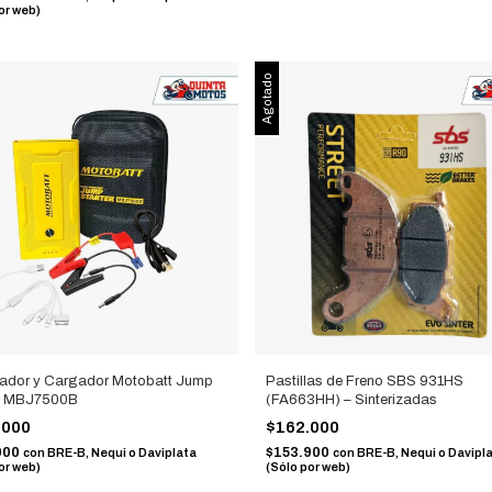
or web)
Agotado
cador y Cargador Motobatt Jump
Pastillas de Freno SBS 931HS
er MBJ7500B
(FA663HH) – Sinterizadas
.000
$162.000
000
$153.900
con
BRE-B, Nequi o Daviplata
con
BRE-B, Nequi o Davipl
or web)
(Sólo por web)