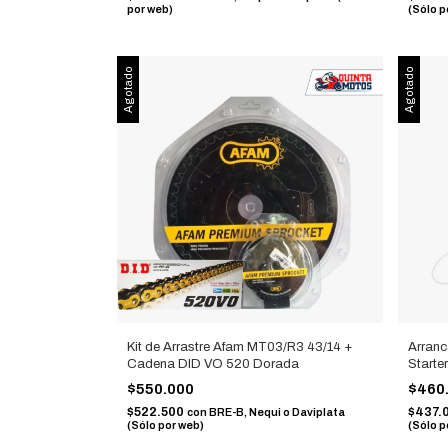
por web)
(Sólo p
Agotado
Agotado
Kit de Arrastre Afam MT03/R3 43/14 +
Arran
Cadena DID VO 520 Dorada
Start
$550.000
$460
$522.500
$437.
con
BRE-B, Nequi o Daviplata
(Sólo por web)
(Sólo p