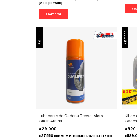
(Sólo por web)
Agotado
Agotado
Lubricante de Cadena Repsol Moto
Kit de
Chain 400ml
Caden
$29.000
$620
$27.550
$589.
con
BRE-B, Nequi o Daviplata (Sólo