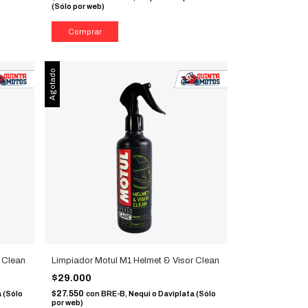
(Sólo por web)
Agotado
r Clean
Limpiador Motul M1 Helmet & Visor Clean
$29.000
$27.550
 (Sólo
con
BRE-B, Nequi o Daviplata (Sólo
por web)