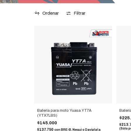
Ordenar
Filtrar
Batería para moto Yuasa YT7A
Bater
(YTX7LBS)
$225
$145.000
$213.
(Sólo p
$137.750
con
BRE-B, Nequi o Daviplata