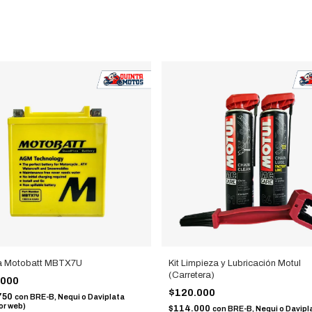
ía Motobatt MBTX7U
Kit Limpieza y Lubricación Motul
(Carretera)
.000
$120.000
750
con
BRE-B, Nequi o Daviplata
or web)
$114.000
con
BRE-B, Nequi o Davipl