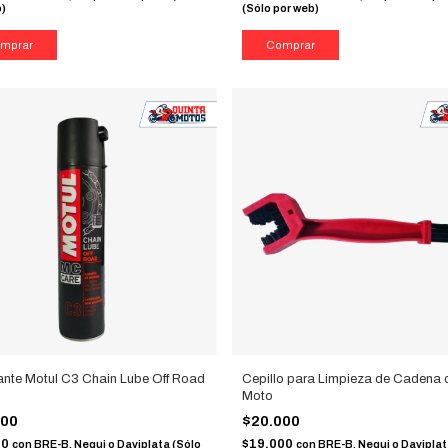
b)
(Sólo por web)
ante Motul C3 Chain Lube Off Road
Cepillo para Limpieza de Cadena 
Moto
000
$20.000
00
$19.000
con
BRE-B, Nequi o Daviplata (Sólo
con
BRE-B, Nequi o Daviplat