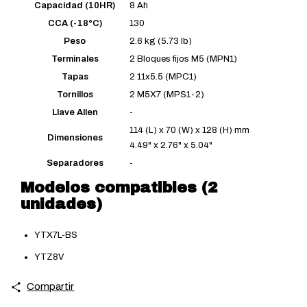
Capacidad (10HR)
8 Ah
CCA (-18°C)
130
Peso
2.6 kg (5.73 lb)
Terminales
2 Bloques fijos M5 (MPN1)
Tapas
2 11x5.5 (MPC1)
Tornillos
2 M5X7 (MPS1-2)
Llave Allen
-
114 (L) x 70 (W) x 128 (H) mm
Dimensiones
4.49" x 2.76" x 5.04"
Separadores
-
Modelos compatibles (2
unidades)
YTX7L-BS
YTZ8V
Compartir