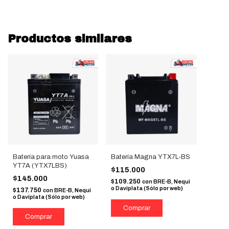
Productos similares
Batería para moto Yuasa
Batería Magna YTX7L-BS
YT7A (YTX7LBS)
$115.000
$145.000
$109.250
con
BRE-B, Nequi
o Daviplata (Sólo por web)
$137.750
con
BRE-B, Nequi
o Daviplata (Sólo por web)