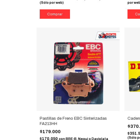
(Sólo por web)
por we
Pastillas de Freno EBC Sinterizadas
Caden
FA213HH
$370
$179.000
$351.
(Sólo p
$170.050
con
BRE-B, Nequi o Daviplata