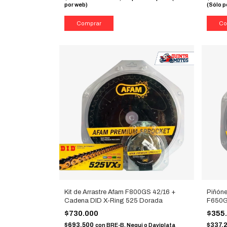
por web)
(Sólo p
Kit de Arrastre Afam F800GS 42/16 +
Piñóne
Cadena DID X-Ring 525 Dorada
F650G
$730.000
$355
$693.500
$337.
con
BRE-B, Nequi o Daviplata