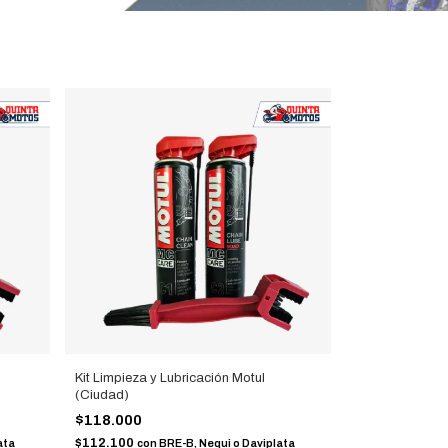
Kit Limpieza y Lubricación Motul
(Ciudad)
$118.000
$112.100
ata
con
BRE-B, Nequi o Daviplata