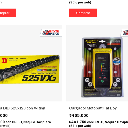
b)
(Sólo por web)
a DID 525x120 con X-Ring
Cargador Motobatt Fat Boy
.000
$465.000
500
$441.750
con
BRE-B, Nequi o Daviplata
con
BRE-B, Nequi o Davipl
or web)
(Sólo por web)