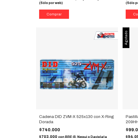
(Sólo por web)
(Sólo p
Agotado
Cadena DID ZVM-X 525x130 con X-Ring
Pastil
Dorada
209H
$740.000
$99.
$703.000
$94.0
con
BRE-B, Nequi o Daviplata