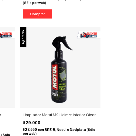
(Sólo por web)
Agotado
o
Limpiador Motul M2 Helmet Interior Clean
$29.000
$27.550
con
BRE-B, Nequi o Daviplata (Sólo
por web)
 (Sólo