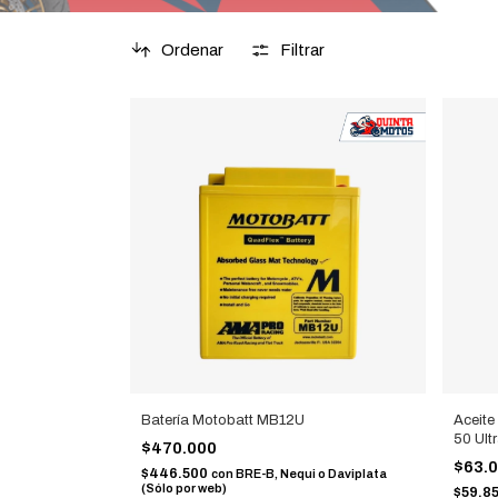
Ordenar
Filtrar
Batería Motobatt MB12U
Aceite
50 Ult
$470.000
$63.
$446.500
con
BRE-B, Nequi o Daviplata
(Sólo por web)
$59.8