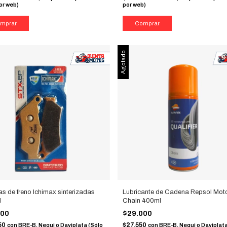
or web)
por web)
Agotado
las de freno Ichimax sinterizadas
Lubricante de Cadena Repsol Mot
H
Chain 400ml
000
$29.000
50
$27.550
con
BRE-B, Nequi o Daviplata (Sólo
con
BRE-B, Nequi o Daviplata