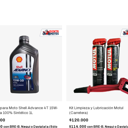
 para Moto Shell Advance 4T 15W-
Kit Limpieza y Lubricación Motul
ra 100% Sintético 1L
(Carretera)
000
$120.000
50
$114.000
con
BRE-B, Nequi o Daviplata (Sólo
con
BRE-B, Nequi o Davipl