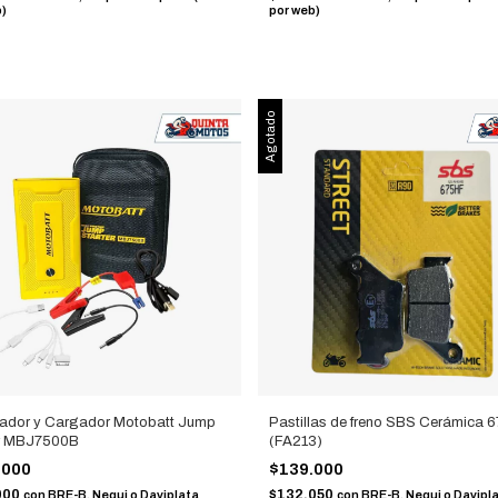
b)
por web)
Agotado
cador y Cargador Motobatt Jump
Pastillas de freno SBS Cerámica 
er MBJ7500B
(FA213)
.000
$139.000
000
$132.050
con
BRE-B, Nequi o Daviplata
con
BRE-B, Nequi o Davipl