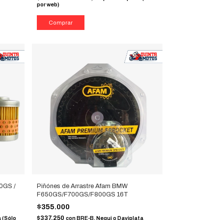
por web)
50GS /
Piñónes de Arrastre Afam BMW
F650GS/F700GS/F800GS 16T
$355.000
$337.250
 (Sólo
con
BRE-B, Nequi o Daviplata