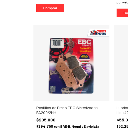
por we
Pastillas de Freno EBC Sinterizadas
Lubric
FA209/2HH
Line 4
$205.000
$55.
$194.750
$52.2
con
BRE-B, Nequi o Daviplata