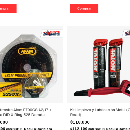
 Arrastre Afam F700GS 42/17 +
Kit Limpieza y Lubricación Motul (O
a DID X-Ring 525 Dorada
Road)
.000
$118.000
500
$112.100
con
BRE-B, Nequi o Daviplata
con
BRE-B, Nequi o Davipl