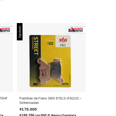
Agotado
675HF
Pastillas de Freno SBS 675LS (FA213) –
Sinterizadas
$175.000
$166.250
ata
con
BRE-B, Nequi o Daviplata