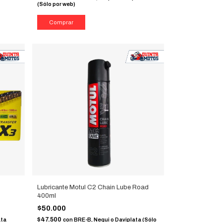
(Sólo por web)
Lubricante Motul C2 Chain Lube Road
400ml
$50.000
$47.500
ata
con
BRE-B, Nequi o Daviplata (Sólo