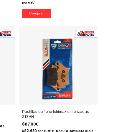
por web)
Pastillas de freno Ichimax sinterizadas
213HH
$87.000
ata
$82.650
con
BRE-B, Nequi o Daviplata (Sólo