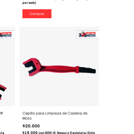
por web)
ff
Cepillo para Limpieza de Cadena de
Moto
$20.000
$19.000
ata
con
BRE-B, Nequi o Daviplata (Sólo