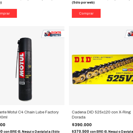
b)
(Sólo por web)
ante Motul C4 Chain Lube Factory
Cadena DID 525x120 con X-Ring
00ml
Dorada
000
$390.000
50
$370.500
con
BRE-B, Nequi o Daviplata (Sólo
con
BRE-B, Nequi o Davipl