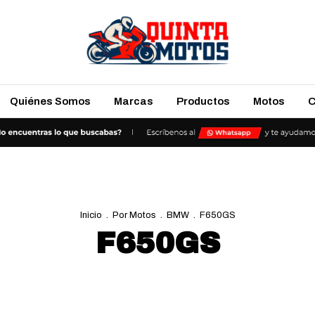
Quiénes Somos
Marcas
Productos
Motos
C
Inicio
.
Por Motos
.
BMW
.
F650GS
F650GS