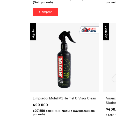
(Sólo por web)
por we
Agotado
Agotado
Limpiador Motul M1 Helmet & Visor Clean
Arran
Start
$29.000
$460
$27.550
con
BRE-B, Nequi o Daviplata (Sólo
por web)
$437.