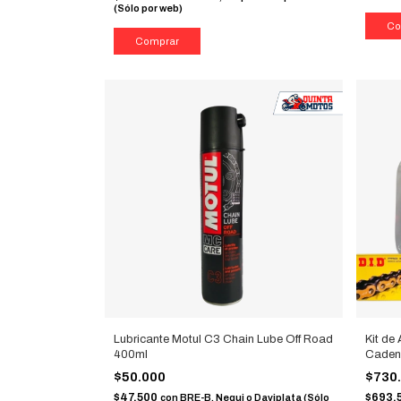
(Sólo por web)
Lubricante Motul C3 Chain Lube Off Road
Kit de
400ml
Caden
$50.000
$730
$47.500
$693.
con
BRE-B, Nequi o Daviplata (Sólo