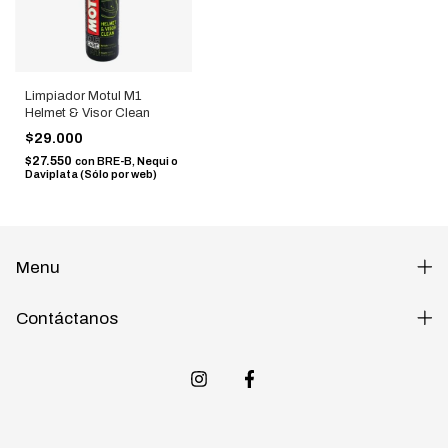
Limpiador Motul M1
Helmet & Visor Clean
$29.000
$27.550
con
BRE-B, Nequi o
Daviplata (Sólo por web)
Menu
Contáctanos