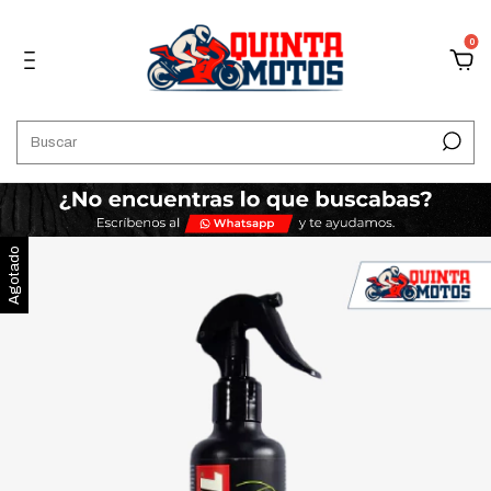
0
Agotado