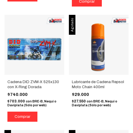
Agotado
Cadena DID ZVM-X 525x130
Lubricante de Cadena Repsol
con X-Ring Dorada
Moto Chain 400ml
$740.000
$29.000
$703.000
$27.550
con
BRE-B, Nequi o
con
BRE-B, Nequi o
Daviplata (Sólo por web)
Daviplata (Sólo por web)