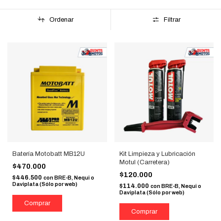
Ordenar
Filtrar
Batería Motobatt MB12U
Kit Limpieza y Lubricación
Motul (Carretera)
$470.000
$120.000
$446.500
con
BRE-B, Nequi o
Daviplata (Sólo por web)
$114.000
con
BRE-B, Nequi o
Daviplata (Sólo por web)