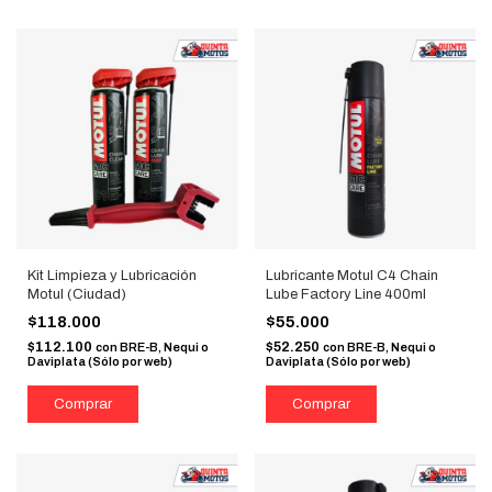
Kit Limpieza y Lubricación
Lubricante Motul C4 Chain
Motul (Ciudad)
Lube Factory Line 400ml
$118.000
$55.000
$112.100
$52.250
con
BRE-B, Nequi o
con
BRE-B, Nequi o
Daviplata (Sólo por web)
Daviplata (Sólo por web)