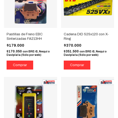
Pastillas de Freno EBC
Cadena DID 525x120 con X-
Sinterizadas FA213HH
Ring
$179.000
$370.000
$170.050
$351.500
con
BRE-B, Nequi o
con
BRE-B, Nequi o
Daviplata (Sólo por web)
Daviplata (Sólo por web)