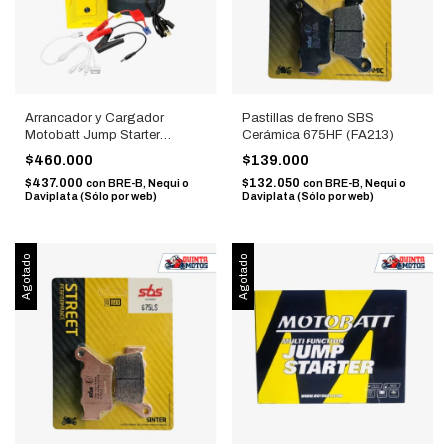
Arrancador y Cargador
Pastillas de freno SBS
Motobatt Jump Starter
Cerámica 675HF (FA213)
MBJ7500B
$460.000
$139.000
$437.000
$132.050
con
BRE-B, Nequi o
con
BRE-B, Nequi o
Daviplata (Sólo por web)
Daviplata (Sólo por web)
Agotado
Agotado