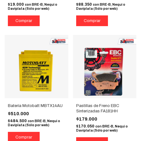
$19.000
$88.350
con
BRE-B, Nequi o
con
BRE-B, Nequi o
Daviplata (Sólo por web)
Daviplata (Sólo por web)
Batería Motobatt MBTX14AU
Pastillas de Freno EBC
Sinterizadas FA181HH
$510.000
$179.000
$484.500
con
BRE-B, Nequi o
Daviplata (Sólo por web)
$170.050
con
BRE-B, Nequi o
Daviplata (Sólo por web)