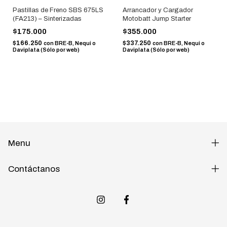
Pastillas de Freno SBS 675LS
Arrancador y Cargador
(FA213) – Sinterizadas
Motobatt Jump Starter
$175.000
$355.000
$166.250
$337.250
con
BRE-B, Nequi o
con
BRE-B, Nequi o
Daviplata (Sólo por web)
Daviplata (Sólo por web)
Menu
Contáctanos