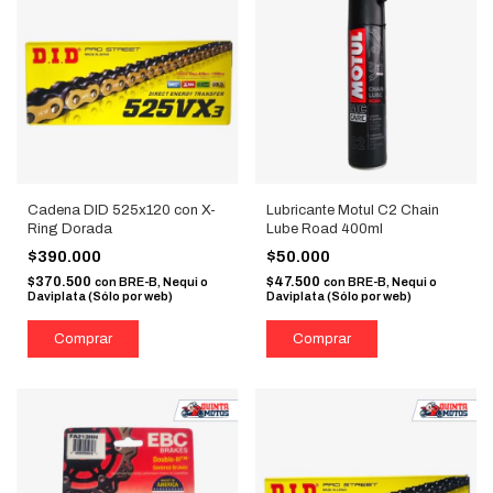
Cadena DID 525x120 con X-
Lubricante Motul C2 Chain
Ring Dorada
Lube Road 400ml
$390.000
$50.000
$370.500
$47.500
con
BRE-B, Nequi o
con
BRE-B, Nequi o
Daviplata (Sólo por web)
Daviplata (Sólo por web)