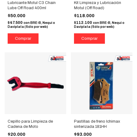
Lubricante Motul C3 Chain
Kit Limpieza y Lubricación
Lube Off Road 400ml
Motul (Off Road)
$50.000
$118.000
$47.500
$112.100
con
BRE-B, Nequi o
con
BRE-B, Nequi o
Daviplata (Sólo por web)
Daviplata (Sólo por web)
Cepillo para Limpieza de
Pastillas de freno Ichimax
Cadena de Moto
sinterizada 181HH
$20.000
$93.000