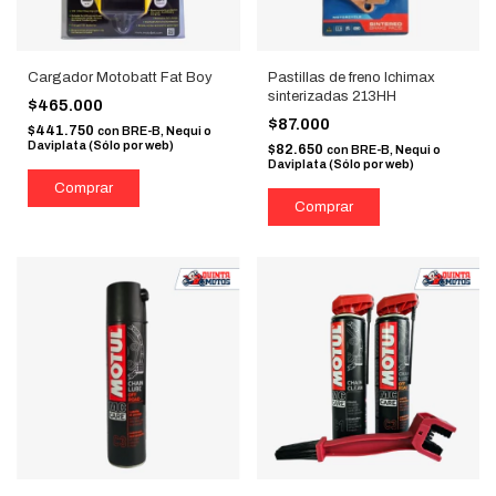
Cargador Motobatt Fat Boy
Pastillas de freno Ichimax
sinterizadas 213HH
$465.000
$87.000
$441.750
con
BRE-B, Nequi o
Daviplata (Sólo por web)
$82.650
con
BRE-B, Nequi o
Daviplata (Sólo por web)