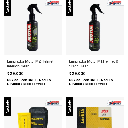
Agotado
Agotado
Limpiador Motul M2 Helmet
Limpiador Motul M1 Helmet &
Interior Clean
Visor Clean
$29.000
$29.000
$27.550
$27.550
con
BRE-B, Nequi o
con
BRE-B, Nequi o
Daviplata (Sólo por web)
Daviplata (Sólo por web)
Agotado
Agotado