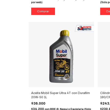
por web)
(Sólo p
Aceite Mobil Super Ultra 4T con Durafilm
Cilind
20W-50 1L
180/C
$36.000
$243
$34.200
$230.
con
BRE-B, Nequi o Daviplata (Sólo