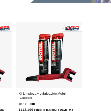
Kit Limpieza y Lubricación Motul
(Ciudad)
$118.000
$112.100
ata
con
BRE-B, Nequi o Daviplata