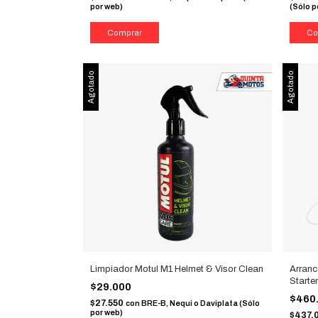
por web)
(Sólo p
Agotado
Agotado
Limpiador Motul M1 Helmet & Visor Clean
Arran
Start
$29.000
$460
$27.550
con
BRE-B, Nequi o Daviplata (Sólo
por web)
$437.