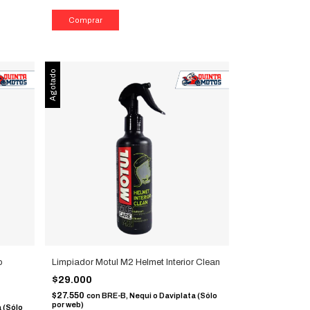
Agotado
o
Limpiador Motul M2 Helmet Interior Clean
$29.000
$27.550
con
BRE-B, Nequi o Daviplata (Sólo
por web)
 (Sólo