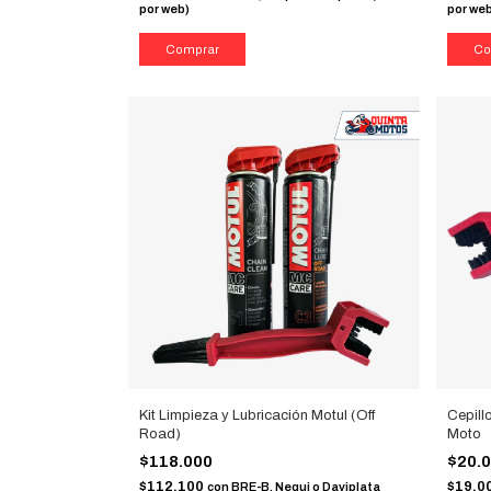
por web)
por we
Kit Limpieza y Lubricación Motul (Off
Cepill
Road)
Moto
$118.000
$20.
$112.100
$19.0
con
BRE-B, Nequi o Daviplata