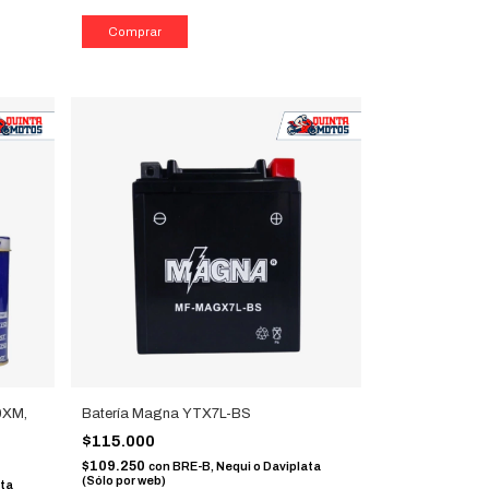
0XM,
Batería Magna YTX7L-BS
$115.000
$109.250
con
BRE-B, Nequi o Daviplata
(Sólo por web)
ata