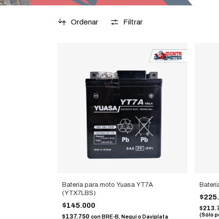
Ordenar
Filtrar
Batería para moto Yuasa YT7A
Bater
(YTX7LBS)
$225
$145.000
$213.
(Sólo p
$137.750
con
BRE-B, Nequi o Daviplata