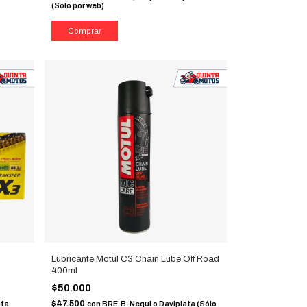
(Sólo por web)
Lubricante Motul C3 Chain Lube Off Road
400ml
$50.000
$47.500
ata
con
BRE-B, Nequi o Daviplata (Sólo