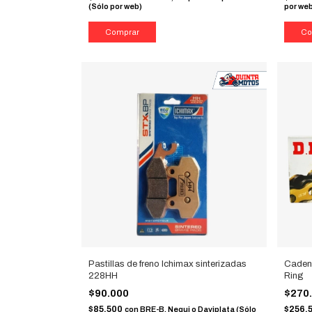
(Sólo por web)
por we
Pastillas de freno Ichimax sinterizadas
Caden
228HH
Ring
$90.000
$270
$85.500
$256.
con
BRE-B, Nequi o Daviplata (Sólo