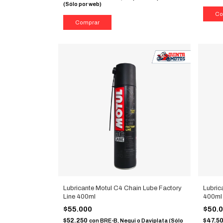
(Sólo por web)
Lubricante Motul C4 Chain Lube Factory
Lubric
Line 400ml
400ml
$55.000
$50.
$52.250
$47.5
con
BRE-B, Nequi o Daviplata (Sólo