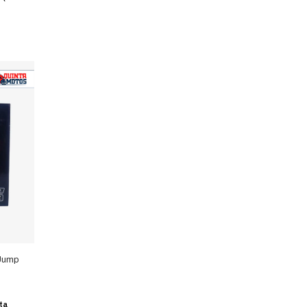
 Jump
ta