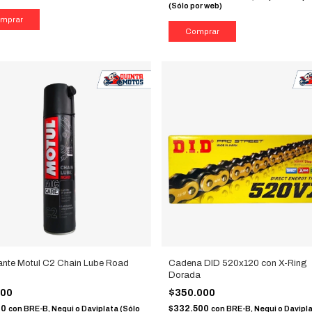
(Sólo por web)
ante Motul C2 Chain Lube Road
Cadena DID 520x120 con X-Ring
Dorada
000
$350.000
00
$332.500
con
BRE-B, Nequi o Daviplata (Sólo
con
BRE-B, Nequi o Davipl