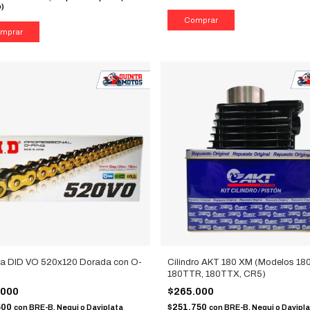
b)
a DID VO 520x120 Dorada con O-
Cilindro AKT 180 XM (Modelos 18
180TTR, 180TTX, CR5)
.000
$265.000
500
$251.750
con
BRE-B, Nequi o Daviplata
con
BRE-B, Nequi o Davipl