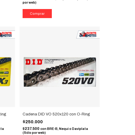
por web)
ing
Cadena DID VO 520x120 con O-Ring
$250.000
$237.500
ata
con
BRE-B, Nequi o Daviplata
(Sólo por web)