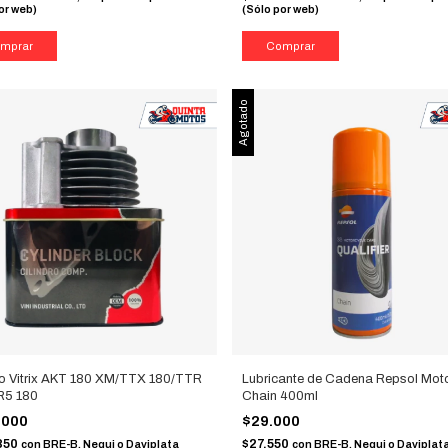
or web)
(Sólo por web)
Agotado
ro Vitrix AKT 180 XM/TTX 180/TTR
Lubricante de Cadena Repsol Mot
R5 180
Chain 400ml
.000
$29.000
850
$27.550
con
BRE-B, Nequi o Daviplata
con
BRE-B, Nequi o Daviplata