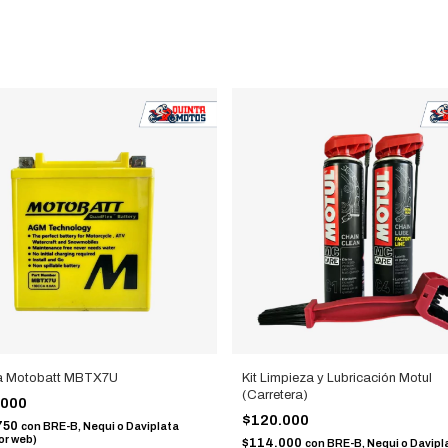
ía Motobatt MBTX7U
Kit Limpieza y Lubricación Motul
(Carretera)
.000
$120.000
750
con
BRE-B, Nequi o Daviplata
or web)
$114.000
con
BRE-B, Nequi o Davipl