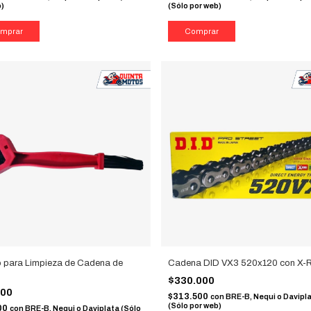
b)
(Sólo por web)
o para Limpieza de Cadena de
Cadena DID VX3 520x120 con X-R
$330.000
000
$313.500
con
BRE-B, Nequi o Davipl
(Sólo por web)
00
con
BRE-B, Nequi o Daviplata (Sólo