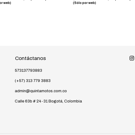
or web)
(Sólo por web)
Contáctanos
573137793883
(+57) 313 779 3883
admin@quintamotos.com.co
Calle 63b # 24-31 Bogotá, Colombia