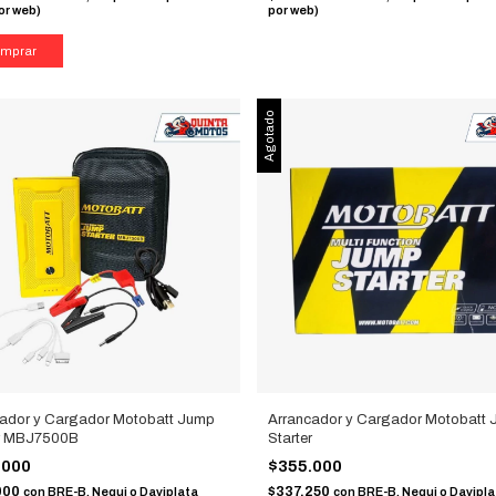
or web)
por web)
Agotado
cador y Cargador Motobatt Jump
Arrancador y Cargador Motobatt
er MBJ7500B
Starter
.000
$355.000
000
$337.250
con
BRE-B, Nequi o Daviplata
con
BRE-B, Nequi o Davipla