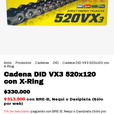
Inicio
.
Productos
.
Cadenas
.
DID
.
Cadena DID VX3 520x120 con
X-Ring
Cadena DID VX3 520x120
con X-Ring
$330.000
$313.500
con
BRE-B, Nequi o Daviplata (Sólo
por web)
5% de descuento
pagando con BRE-B, Nequi o Daviplata (Sólo por