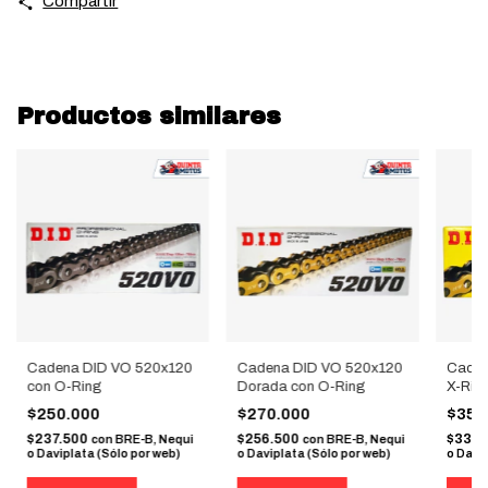
Compartir
Productos similares
Cadena DID VO 520x120
Cadena DID VO 520x120
Caden
con O-Ring
Dorada con O-Ring
X-Rin
$250.000
$270.000
$350
$237.500
$256.500
$332.
con
BRE-B, Nequi
con
BRE-B, Nequi
o Daviplata (Sólo por web)
o Daviplata (Sólo por web)
o Davip