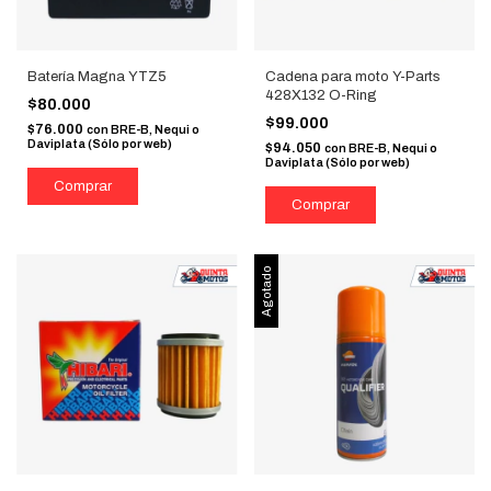
Batería Magna YTZ5
Cadena para moto Y-Parts
428X132 O-Ring
$80.000
$99.000
$76.000
con
BRE-B, Nequi o
Daviplata (Sólo por web)
$94.050
con
BRE-B, Nequi o
Daviplata (Sólo por web)
Agotado