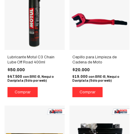
Lubricante Motul C3 Chain
Cepillo para Limpieza de
Lube Off Road 400ml
Cadena de Moto
$50.000
$20.000
$47.500
$19.000
con
BRE-B, Nequi o
con
BRE-B, Nequi o
Daviplata (Sólo por web)
Daviplata (Sólo por web)