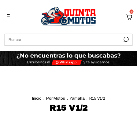
0
Inicio
.
Por Motos
.
Yamaha
.
R15 V1/2
R15 V1/2