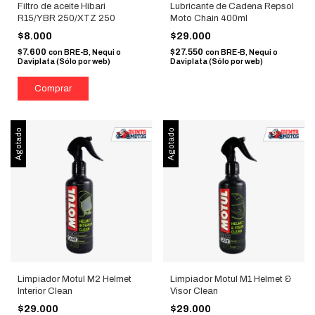
Filtro de aceite Hibari
Lubricante de Cadena Repsol
R15/YBR 250/XTZ 250
Moto Chain 400ml
$8.000
$29.000
$7.600
$27.550
con
BRE-B, Nequi o
con
BRE-B, Nequi o
Daviplata (Sólo por web)
Daviplata (Sólo por web)
Agotado
Agotado
Limpiador Motul M2 Helmet
Limpiador Motul M1 Helmet &
Interior Clean
Visor Clean
$29.000
$29.000