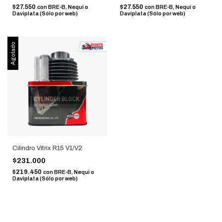
$27.550
$27.550
con
BRE-B, Nequi o
con
BRE-B, Nequi o
Daviplata (Sólo por web)
Daviplata (Sólo por web)
Agotado
Cilindro Vitrix R15 V1/V2
$231.000
$219.450
con
BRE-B, Nequi o
Daviplata (Sólo por web)