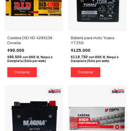
Cadena DID HD 428X138
Batería para moto Yuasa
Dorada
YTZ5S
$90.000
$125.000
$85.500
$118.750
con
BRE-B, Nequi o
con
BRE-B, Nequi o
Daviplata (Sólo por web)
Daviplata (Sólo por web)