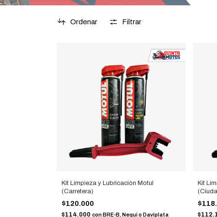
Ordenar
Filtrar
Kit Limpieza y Lubricación Motul
Kit Li
(Carretera)
(Ciud
$120.000
$118
$114.000
$112.
con
BRE-B, Nequi o Daviplata