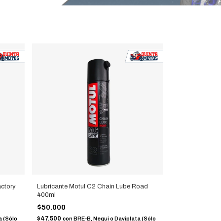
actory
Lubricante Motul C2 Chain Lube Road
400ml
$50.000
$47.500
a (Sólo
con
BRE-B, Nequi o Daviplata (Sólo