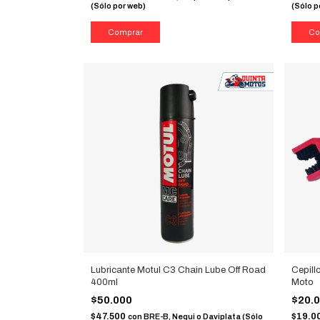
(Sólo por web)
(Sólo p
Lubricante Motul C3 Chain Lube Off Road
Cepill
400ml
Moto
$50.000
$20.
$47.500
$19.0
con
BRE-B, Nequi o Daviplata (Sólo