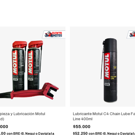
mpieza y Lubricación Motul
Lubricante Motul C4 Chain Lube F
ad)
Line 400ml
.000
$55.000
100
$52.250
con
BRE-B, Nequi o Daviplata
con
BRE-B, Nequi o Daviplat