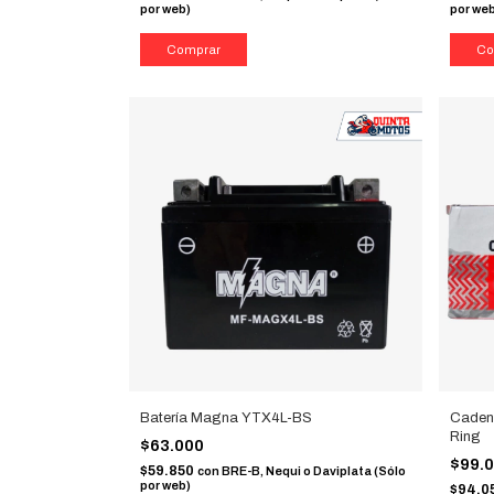
por web)
por we
Batería Magna YTX4L-BS
Caden
Ring
$63.000
$99.
$59.850
con
BRE-B, Nequi o Daviplata (Sólo
por web)
$94.0