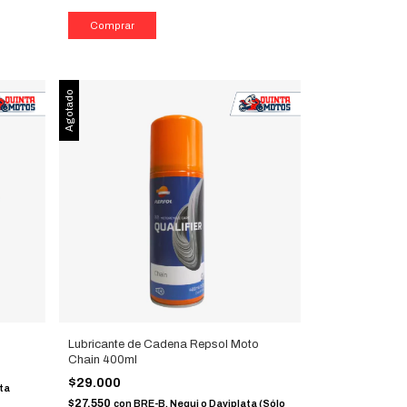
Agotado
Lubricante de Cadena Repsol Moto
Chain 400ml
$29.000
ta
$27.550
con
BRE-B, Nequi o Daviplata (Sólo