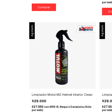
por we
Agotado
Agotado
Limpiador Motul M2 Helmet Interior Clean
Limpia
$29.000
$29.
$27.550
$27.5
con
BRE-B, Nequi o Daviplata (Sólo
por web)
por we