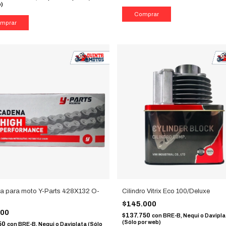
b)
a para moto Y-Parts 428X132 O-
Cilindro Vitrix Eco 100/Deluxe
$145.000
000
$137.750
con
BRE-B, Nequi o Davipla
(Sólo por web)
50
con
BRE-B, Nequi o Daviplata (Sólo