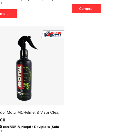
b)
dor Motul M1 Helmet & Visor Clean
000
50
con
BRE-B, Nequi o Daviplata (Sólo
b)