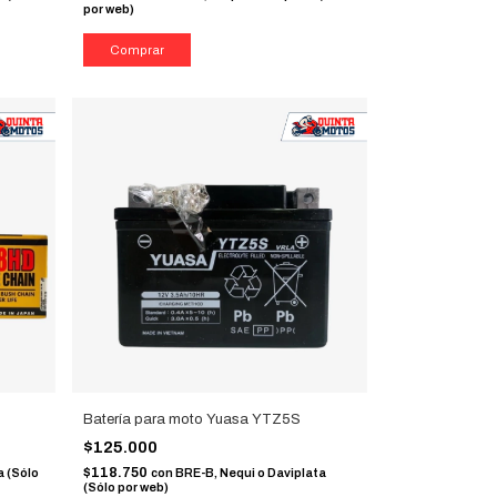
por web)
Batería para moto Yuasa YTZ5S
$125.000
$118.750
a (Sólo
con
BRE-B, Nequi o Daviplata
(Sólo por web)