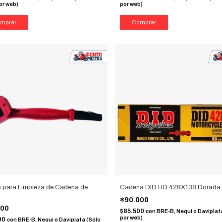
or web)
por web)
o para Limpieza de Cadena de
Cadena DID HD 428X138 Dorada
$90.000
000
$85.500
con
BRE-B, Nequi o Daviplat
por web)
00
con
BRE-B, Nequi o Daviplata (Sólo