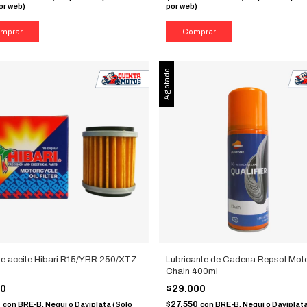
or web)
por web)
Agotado
 de aceite Hibari R15/YBR 250/XTZ
Lubricante de Cadena Repsol Mot
Chain 400ml
00
$29.000
0
$27.550
con
BRE-B, Nequi o Daviplata (Sólo
con
BRE-B, Nequi o Daviplata