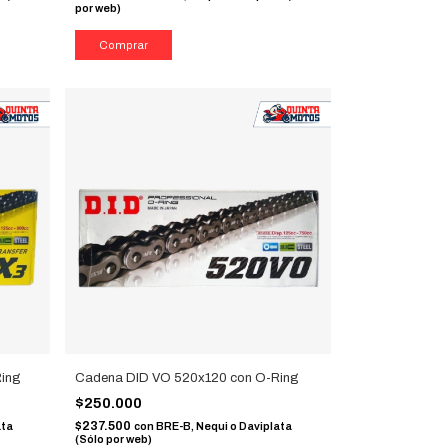
por web)
ing
Cadena DID VO 520x120 con O-Ring
$250.000
$237.500
ata
con
BRE-B, Nequi o Daviplata
(Sólo por web)