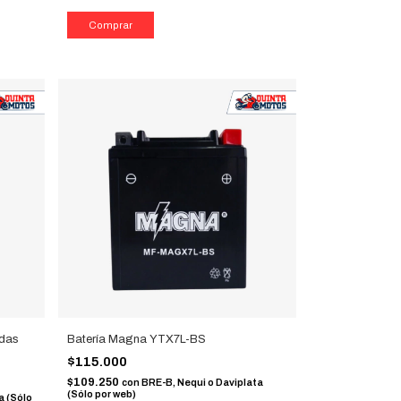
adas
Batería Magna YTX7L-BS
$115.000
$109.250
con
BRE-B, Nequi o Daviplata
(Sólo por web)
a (Sólo