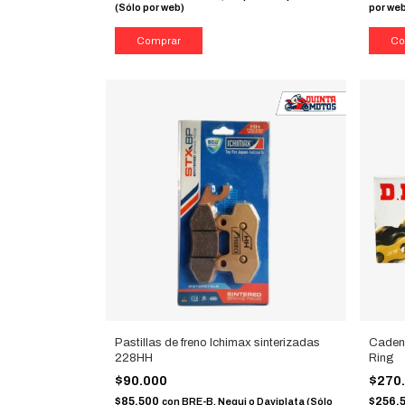
(Sólo por web)
por we
Pastillas de freno Ichimax sinterizadas
Caden
228HH
Ring
$90.000
$270
$85.500
$256.
con
BRE-B, Nequi o Daviplata (Sólo