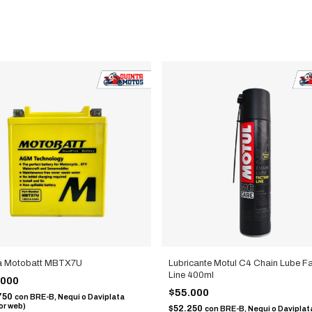
ía Motobatt MBTX7U
Lubricante Motul C4 Chain Lube F
Line 400ml
.000
$55.000
750
con
BRE-B, Nequi o Daviplata
or web)
$52.250
con
BRE-B, Nequi o Daviplat