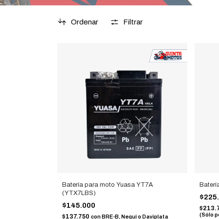
Ordenar
Filtrar
Batería para moto Yuasa YT7A
Bater
(YTX7LBS)
$225
$145.000
$213.
(Sólo p
$137.750
con
BRE-B, Nequi o Daviplata