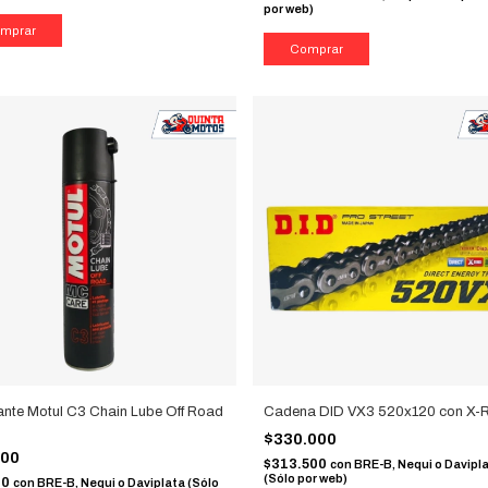
por web)
ante Motul C3 Chain Lube Off Road
Cadena DID VX3 520x120 con X-R
$330.000
000
$313.500
con
BRE-B, Nequi o Davipl
(Sólo por web)
00
con
BRE-B, Nequi o Daviplata (Sólo