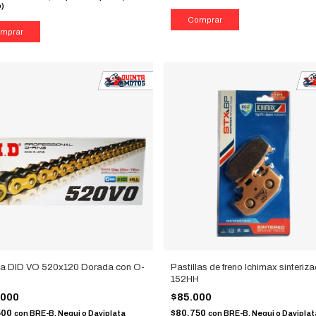
b)
a DID VO 520x120 Dorada con O-
Pastillas de freno Ichimax sinteriz
152HH
.000
$85.000
500
$80.750
con
BRE-B, Nequi o Daviplata
con
BRE-B, Nequi o Daviplat