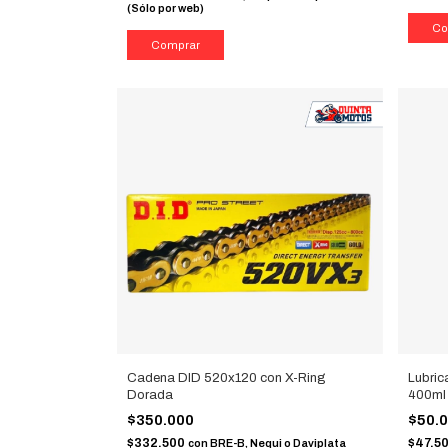
(Sólo por web)
Cadena DID 520x120 con X-Ring
Lubric
Dorada
400ml
$350.000
$50.
$332.500
$47.5
con
BRE-B, Nequi o Daviplata