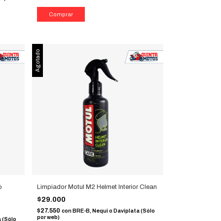
Agotado
o
Limpiador Motul M2 Helmet Interior Clean
$29.000
$27.550
con
BRE-B, Nequi o Daviplata (Sólo
por web)
 (Sólo