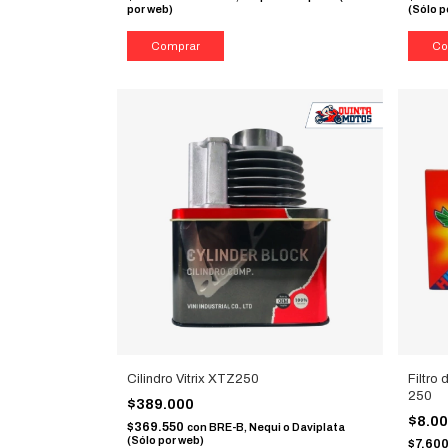
por web)
(Sólo p
Cilindro Vitrix XTZ250
Filtro
250
$389.000
$8.0
$369.550
con
BRE-B, Nequi o Daviplata
(Sólo por web)
$7.60