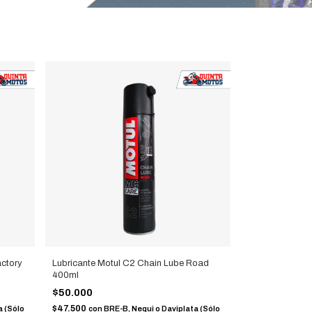
actory
Lubricante Motul C2 Chain Lube Road
400ml
$50.000
$47.500
a (Sólo
con
BRE-B, Nequi o Daviplata (Sólo