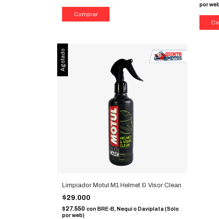
por we
Agotado
Limpiador Motul M1 Helmet & Visor Clean
$29.000
$27.550
con
BRE-B, Nequi o Daviplata (Sólo
por web)