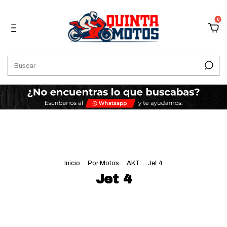
0
Inicio
.
Por Motos
.
AKT
.
Jet 4
Jet 4