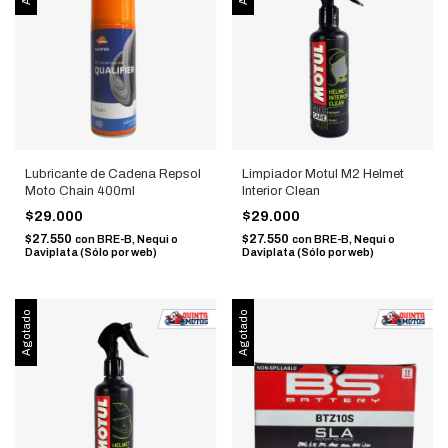
Lubricante de Cadena Repsol
Limpiador Motul M2 Helmet
Moto Chain 400ml
Interior Clean
$29.000
$29.000
$27.550
$27.550
con
BRE-B, Nequi o
con
BRE-B, Nequi o
Daviplata (Sólo por web)
Daviplata (Sólo por web)
Agotado
Agotado