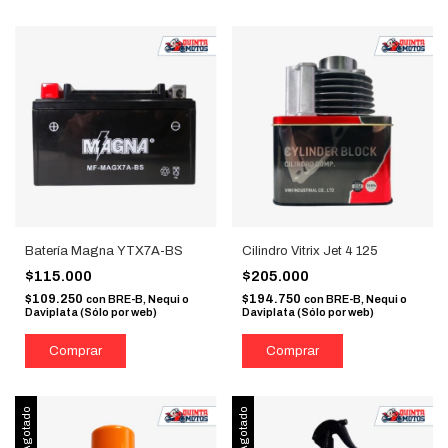
Batería Magna YTX7A-BS
Cilindro Vitrix Jet 4 125
$115.000
$205.000
$109.250
$194.750
con
BRE-B, Nequi o
con
BRE-B, Nequi o
Daviplata (Sólo por web)
Daviplata (Sólo por web)
Agotado
Agotado