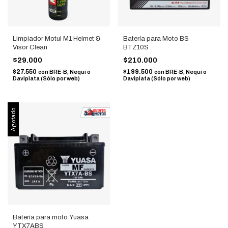
Limpiador Motul M1 Helmet &
Batería para Moto BS
Visor Clean
BTZ10S
$29.000
$210.000
$27.550
$199.500
con
BRE-B, Nequi o
con
BRE-B, Nequi o
Daviplata (Sólo por web)
Daviplata (Sólo por web)
Agotado
Batería para moto Yuasa
YTX7ABS