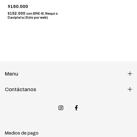
$160.000
$152.000
con
BRE-B, Nequi o
Daviplata (Sólo por web)
Menu
Contáctanos
Medios de pago