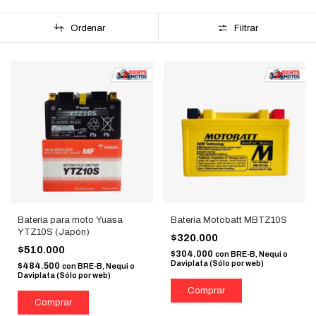
Ordenar
Filtrar
Batería para moto Yuasa
Batería Motobatt MBTZ10S
YTZ10S (Japón)
$320.000
$510.000
$304.000
con
BRE-B, Nequi o
Daviplata (Sólo por web)
$484.500
con
BRE-B, Nequi o
Daviplata (Sólo por web)