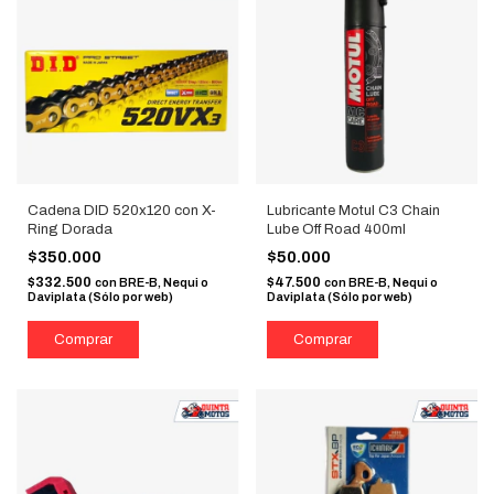
Cadena DID 520x120 con X-
Lubricante Motul C3 Chain
Ring Dorada
Lube Off Road 400ml
$350.000
$50.000
$332.500
$47.500
con
BRE-B, Nequi o
con
BRE-B, Nequi o
Daviplata (Sólo por web)
Daviplata (Sólo por web)