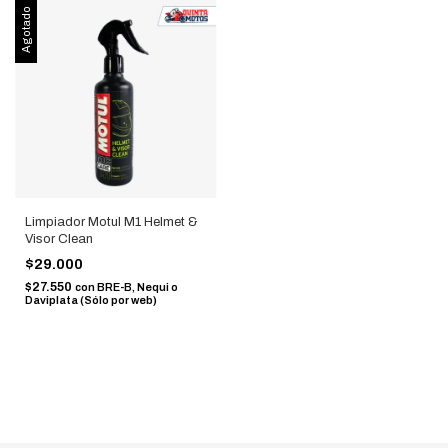
Agotado
Limpiador Motul M1 Helmet &
Visor Clean
$29.000
$27.550
con
BRE-B, Nequi o
Daviplata (Sólo por web)