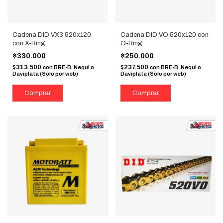
Cadena DID VX3 520x120
Cadena DID VO 520x120 con
con X-Ring
O-Ring
$330.000
$250.000
$313.500
$237.500
con
BRE-B, Nequi o
con
BRE-B, Nequi o
Daviplata (Sólo por web)
Daviplata (Sólo por web)