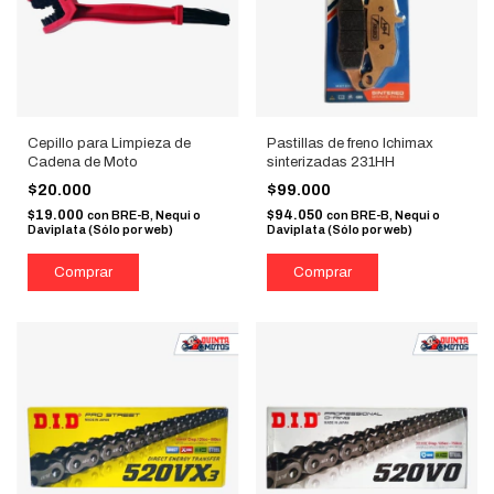
Cepillo para Limpieza de
Pastillas de freno Ichimax
Cadena de Moto
sinterizadas 231HH
$20.000
$99.000
$19.000
$94.050
con
BRE-B, Nequi o
con
BRE-B, Nequi o
Daviplata (Sólo por web)
Daviplata (Sólo por web)