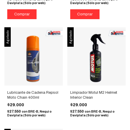
Daviplata (Sólo por web)
Daviplata (Sólo por web)
Agotado
Agotado
Lubricante de Cadena Repsol
Limpiador Motul M2 Helmet
Moto Chain 400ml
Interior Clean
$29.000
$29.000
$27.550
$27.550
con
BRE-B, Nequi o
con
BRE-B, Nequi o
Daviplata (Sólo por web)
Daviplata (Sólo por web)