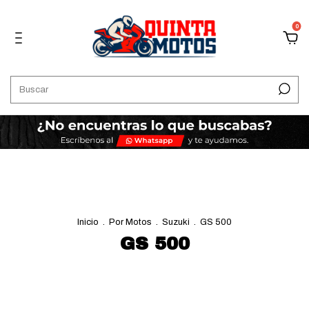
0
Inicio
.
Por Motos
.
Suzuki
.
GS 500
GS 500