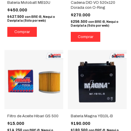
Batería Motobatt MB10U
Cadena DID VO 520x120
Dorada con O-Ring
$450.000
$270.000
$427.500
con
BRE-B, Nequi o
Daviplata (Sólo por web)
$256.500
con
BRE-B, Nequi o
Daviplata (Sólo por web)
Filtro de Aceite Hibari GS 500
Batería Magna YB10L-B
$15.000
$190.000
$14.250
$180.500
con
BRE-B, Nequi o
con
BRE-B, Nequi o