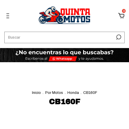
0
Inicio
.
Por Motos
.
Honda
.
CB160F
CB160F