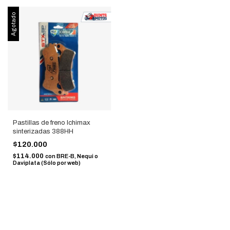
Agotado
Pastillas de freno Ichimax
sinterizadas 388HH
$120.000
$114.000
con
BRE-B, Nequi o
Daviplata (Sólo por web)