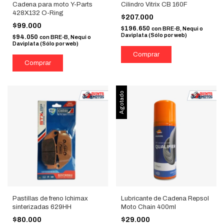
Cadena para moto Y-Parts
Cilindro Vitrix CB 160F
428X132 O-Ring
$207.000
$99.000
$196.650
con
BRE-B, Nequi o
Daviplata (Sólo por web)
$94.050
con
BRE-B, Nequi o
Daviplata (Sólo por web)
Agotado
Pastillas de freno Ichimax
Lubricante de Cadena Repsol
sinterizadas 629HH
Moto Chain 400ml
$80.000
$29.000