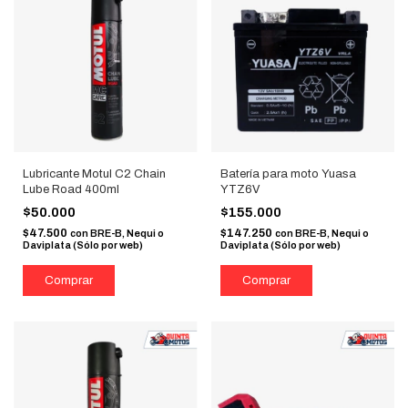
Lubricante Motul C2 Chain
Batería para moto Yuasa
Lube Road 400ml
YTZ6V
$50.000
$155.000
$47.500
$147.250
con
BRE-B, Nequi o
con
BRE-B, Nequi o
Daviplata (Sólo por web)
Daviplata (Sólo por web)