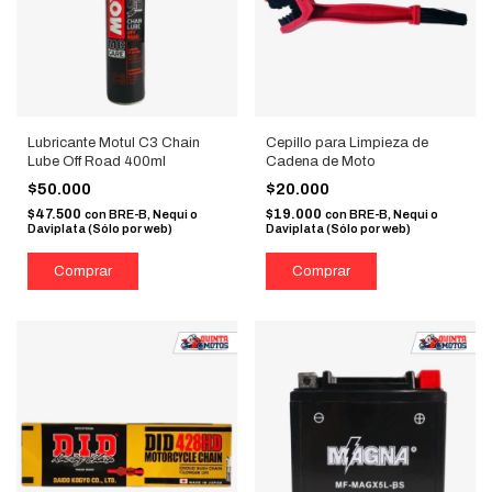
Lubricante Motul C3 Chain
Cepillo para Limpieza de
Lube Off Road 400ml
Cadena de Moto
$50.000
$20.000
$47.500
$19.000
con
BRE-B, Nequi o
con
BRE-B, Nequi o
Daviplata (Sólo por web)
Daviplata (Sólo por web)