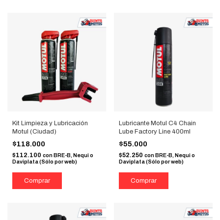
Kit Limpieza y Lubricación
Lubricante Motul C4 Chain
Motul (Ciudad)
Lube Factory Line 400ml
$118.000
$55.000
$112.100
$52.250
con
BRE-B, Nequi o
con
BRE-B, Nequi o
Daviplata (Sólo por web)
Daviplata (Sólo por web)