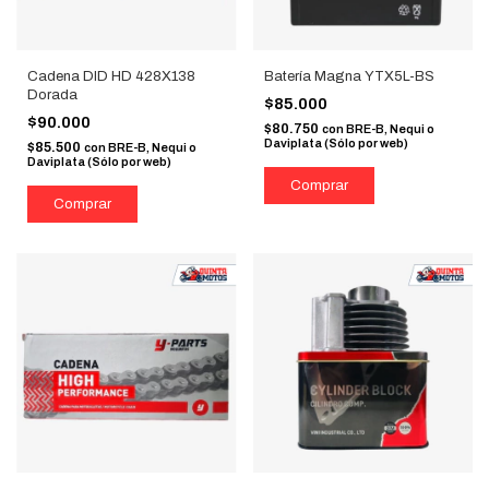
Cadena DID HD 428X138
Batería Magna YTX5L-BS
Dorada
$85.000
$90.000
$80.750
con
BRE-B, Nequi o
Daviplata (Sólo por web)
$85.500
con
BRE-B, Nequi o
Daviplata (Sólo por web)