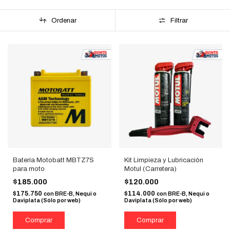
Ordenar
Filtrar
Batería Motobatt MBTZ7S
Kit Limpieza y Lubricación
para moto
Motul (Carretera)
$185.000
$120.000
$175.750
$114.000
con
BRE-B, Nequi o
con
BRE-B, Nequi o
Daviplata (Sólo por web)
Daviplata (Sólo por web)