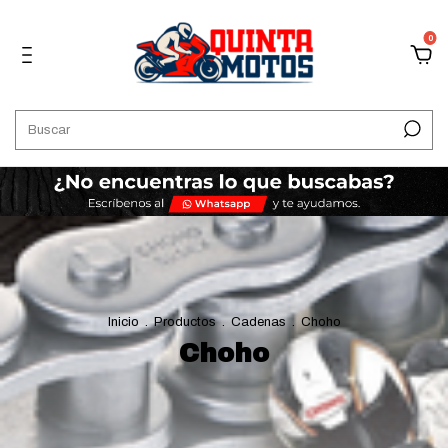
0
Inicio
.
Productos
.
Cadenas
.
Choho
Choho