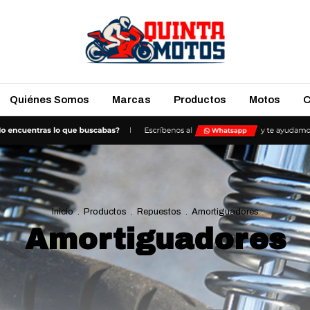
Quiénes Somos
Marcas
Productos
Motos
C
Inicio
.
Productos
.
Repuestos
.
Amortiguadores
Amortiguadores