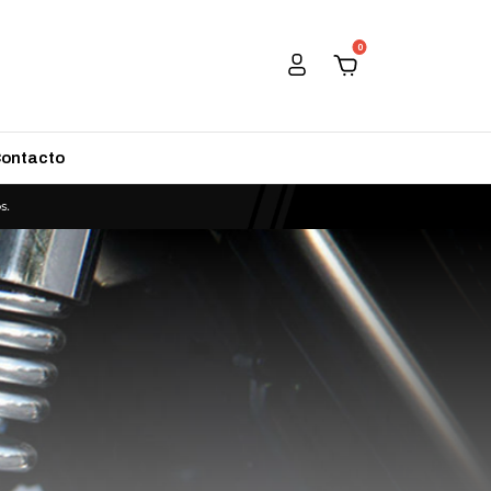
0
ontacto