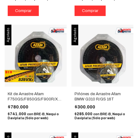
Agotado
Agotado
Kit de Arrastre Afam
Piñónes de Arrastre Afam
F750GS/F850GS/F900R/XR
BMW G310 R/GS 16T
44/17 + Cadena DID X-Ring
$780.000
$300.000
525 Dorada
$741.000
$285.000
con
BRE-B, Nequi o
con
BRE-B, Nequi o
Daviplata (Sólo por web)
Daviplata (Sólo por web)