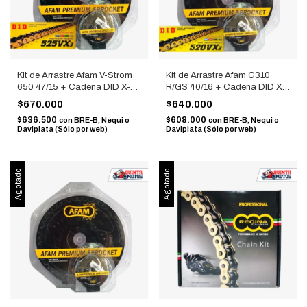
Kit de Arrastre Afam V-Strom
Kit de Arrastre Afam G310
650 47/15 + Cadena DID X-
R/GS 40/16 + Cadena DID X-
Ring 525 Dorada
Ring 520 Dorada
$670.000
$640.000
$636.500
$608.000
con
BRE-B, Nequi o
con
BRE-B, Nequi o
Daviplata (Sólo por web)
Daviplata (Sólo por web)
Agotado
Agotado