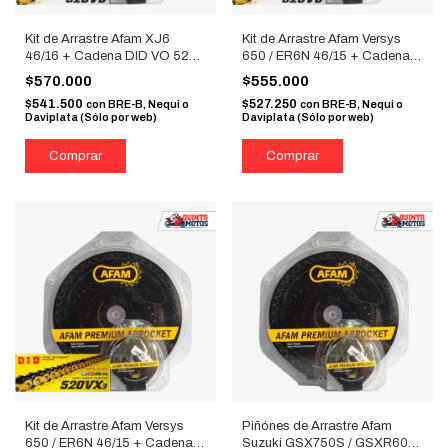
Kit de Arrastre Afam XJ6
Kit de Arrastre Afam Versys
46/16 + Cadena DID VO 520
650 / ER6N 46/15 + Cadena
Dorada
DID VO 520 Dorada
$570.000
$555.000
$541.500
$527.250
con
BRE-B, Nequi o
con
BRE-B, Nequi o
Daviplata (Sólo por web)
Daviplata (Sólo por web)
Kit de Arrastre Afam Versys
Piñónes de Arrastre Afam
650 / ER6N 46/15 + Cadena
Suzuki GSX750S / GSXR600