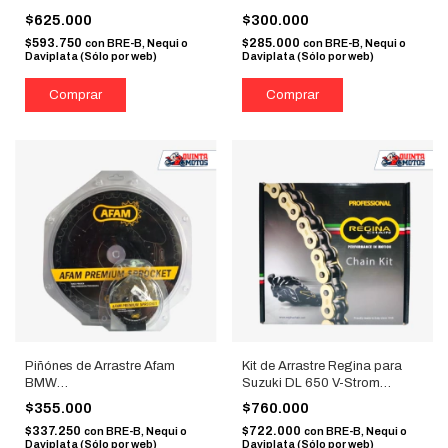
DID X-Ring 520 Dorada
16T
$625.000
$300.000
$593.750
$285.000
con
BRE-B, Nequi o
con
BRE-B, Nequi o
Daviplata (Sólo por web)
Daviplata (Sólo por web)
Piñónes de Arrastre Afam
Kit de Arrastre Regina para
BMW
Suzuki DL 650 V-Strom
F650GS/F700GS/F800GS
(Relación 15/47, Cadena 525
$355.000
$760.000
16T
Z-Ring 118 eslabones)
$337.250
$722.000
con
BRE-B, Nequi o
con
BRE-B, Nequi o
Daviplata (Sólo por web)
Daviplata (Sólo por web)