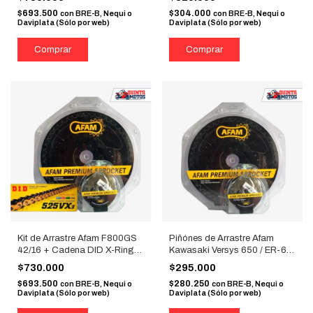
$693.500
$304.000
con
BRE-B, Nequi o
con
BRE-B, Nequi o
Daviplata (Sólo por web)
Daviplata (Sólo por web)
Kit de Arrastre Afam F800GS
Piñónes de Arrastre Afam
42/16 + Cadena DID X-Ring
Kawasaki Versys 650 / ER-6N
525 Dorada
15T
$730.000
$295.000
$693.500
$280.250
con
BRE-B, Nequi o
con
BRE-B, Nequi o
Daviplata (Sólo por web)
Daviplata (Sólo por web)