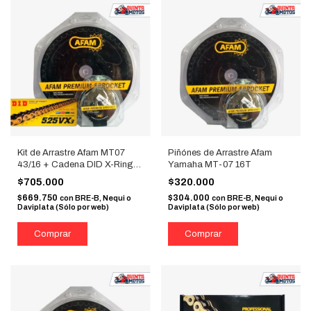
Kit de Arrastre Afam MT07
Piñónes de Arrastre Afam
43/16 + Cadena DID X-Ring
Yamaha MT-07 16T
525 Dorada
$705.000
$320.000
$669.750
$304.000
con
BRE-B, Nequi o
con
BRE-B, Nequi o
Daviplata (Sólo por web)
Daviplata (Sólo por web)