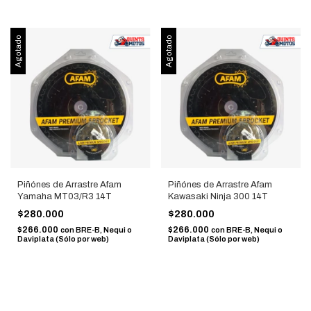
Agotado
Agotado
Piñónes de Arrastre Afam
Piñónes de Arrastre Afam
Yamaha MT03/R3 14T
Kawasaki Ninja 300 14T
$280.000
$280.000
$266.000
$266.000
con
BRE-B, Nequi o
con
BRE-B, Nequi o
Daviplata (Sólo por web)
Daviplata (Sólo por web)