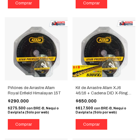
Piñónes de Arrastre Afam
Kit de Arrastre Afam XJ6
Royal Enfield Himalayan 15T
46/16 + Cadena DID X-Ring
520 Dorada
$290.000
$650.000
$275.500
$617.500
con
BRE-B, Nequi o
con
BRE-B, Nequi o
Daviplata (Sólo por web)
Daviplata (Sólo por web)