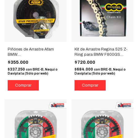
Piñónes de Arrastre Afam
Kit de Arrastre Regina 525 Z-
BMW
Ring para BMW F800GS
F650GS/F700GS/F800GS
(Relación 16/42, 116
$355.000
$720.000
17T
eslabones)
$337.250
$684.000
con
BRE-B, Nequi o
con
BRE-B, Nequi o
Daviplata (Sólo por web)
Daviplata (Sólo por web)