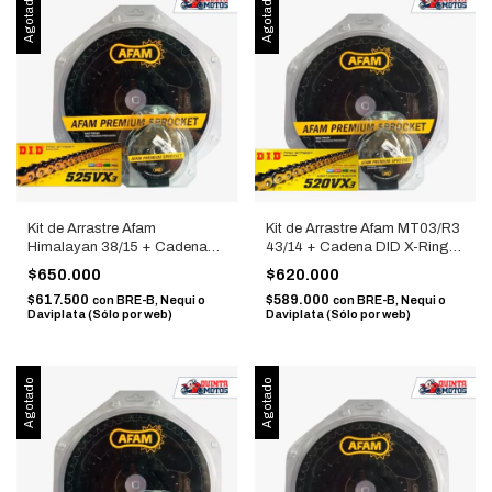
Agotado
Agotado
Kit de Arrastre Afam
Kit de Arrastre Afam MT03/R3
Himalayan 38/15 + Cadena
43/14 + Cadena DID X-Ring
DID X-Ring 525 Dorada
520 Dorada
$650.000
$620.000
$617.500
$589.000
con
BRE-B, Nequi o
con
BRE-B, Nequi o
Daviplata (Sólo por web)
Daviplata (Sólo por web)
Agotado
Agotado