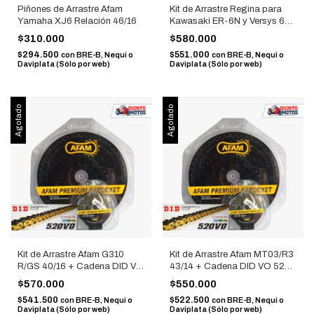
Piñones de Arrastre Afam
Kit de Arrastre Regina para
Yamaha XJ6 Relación 46/16
Kawasaki ER-6N y Versys 650
(Relación 15/46, Cadena 520
$310.000
$580.000
Z-Ring 114 eslabones)
$294.500
$551.000
con
BRE-B, Nequi o
con
BRE-B, Nequi o
Daviplata (Sólo por web)
Daviplata (Sólo por web)
Agotado
Agotado
Kit de Arrastre Afam G310
Kit de Arrastre Afam MT03/R3
R/GS 40/16 + Cadena DID VO
43/14 + Cadena DID VO 520
520 Dorada
Dorada
$570.000
$550.000
$541.500
$522.500
con
BRE-B, Nequi o
con
BRE-B, Nequi o
Daviplata (Sólo por web)
Daviplata (Sólo por web)