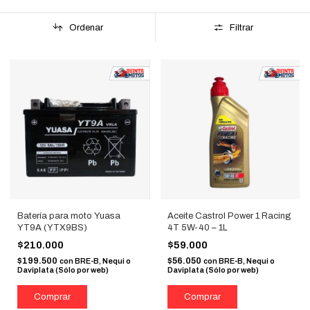
Ordenar
Filtrar
Batería para moto Yuasa
Aceite Castrol Power 1 Racing
YT9A (YTX9BS)
4T 5W-40 – 1L
$210.000
$59.000
$199.500
$56.050
con
BRE-B, Nequi o
con
BRE-B, Nequi o
Daviplata (Sólo por web)
Daviplata (Sólo por web)