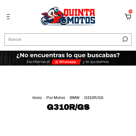
0
Inicio
.
Por Motos
.
BMW
.
G310R/GS
G310R/GS