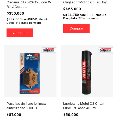
Cadena DID 520x120 con X-
Cargador Motobatt Fat Boy
Ring Dorada
$465.000
$350.000
$441.750
con
BRE-B, Nequi o
Daviplata (Sólo por web)
$332.500
con
BRE-B, Nequi o
Daviplata (Sólo por web)
Pastillas de freno Ichimax
Lubricante Motul C3 Chain
sinterizadas 213HH
Lube Off Road 400ml
$87.000
$50.000