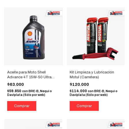
Aceite para Moto Shell
Kit Limpieza y Lubricación
Advance 4T 15W-50 Ultra
Motul (Carretera)
100% Sintético 1L
$63.000
$120.000
$59.850
$114.000
con
BRE-B, Nequi o
con
BRE-B, Nequi o
Daviplata (Sólo por web)
Daviplata (Sólo por web)