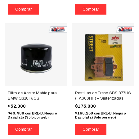
Filtro de Aceite Mahle para
Pastillas de Freno SBS 877HS
BMW G310 R/GS
(FA606HH) – Sinterizadas
$52.000
$175.000
$49.400
$166.250
con
BRE-B, Nequi o
con
BRE-B, Nequi o
Daviplata (Sólo por web)
Daviplata (Sólo por web)