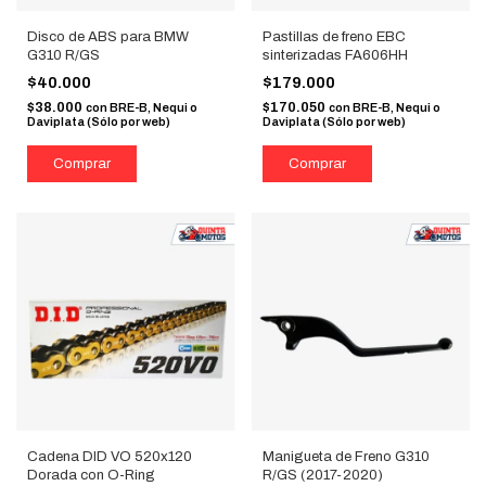
Disco de ABS para BMW
Pastillas de freno EBC
G310 R/GS
sinterizadas FA606HH
$40.000
$179.000
$38.000
$170.050
con
BRE-B, Nequi o
con
BRE-B, Nequi o
Daviplata (Sólo por web)
Daviplata (Sólo por web)
Cadena DID VO 520x120
Manigueta de Freno G310
Dorada con O-Ring
R/GS (2017-2020)