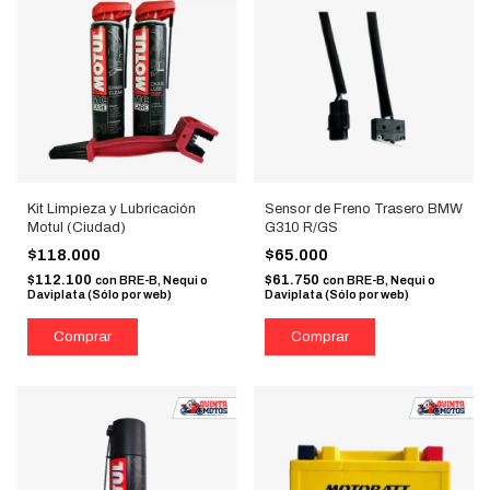
Kit Limpieza y Lubricación
Sensor de Freno Trasero BMW
Motul (Ciudad)
G310 R/GS
$118.000
$65.000
$112.100
$61.750
con
BRE-B, Nequi o
con
BRE-B, Nequi o
Daviplata (Sólo por web)
Daviplata (Sólo por web)