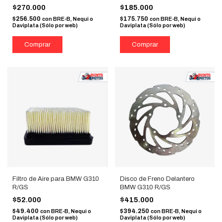
$270.000
$185.000
$256.500
$175.750
con
BRE-B, Nequi o
con
BRE-B, Nequi o
Daviplata (Sólo por web)
Daviplata (Sólo por web)
Filtro de Aire para BMW G310
Disco de Freno Delantero
R/GS
BMW G310 R/GS
$52.000
$415.000
$49.400
$394.250
con
BRE-B, Nequi o
con
BRE-B, Nequi o
Daviplata (Sólo por web)
Daviplata (Sólo por web)