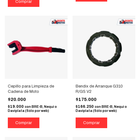
Cepillo para Limpieza de
Bendix de Arranque G310
Cadena de Moto
R/GS V2
$20.000
$175.000
$19.000
$166.250
con
BRE-B, Nequi o
con
BRE-B, Nequi o
Daviplata (Sólo por web)
Daviplata (Sólo por web)