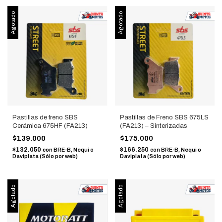
Agotado
Agotado
Pastillas de freno SBS
Pastillas de Freno SBS 675LS
Cerámica 675HF (FA213)
(FA213) – Sinterizadas
$139.000
$175.000
$132.050
$166.250
con
BRE-B, Nequi o
con
BRE-B, Nequi o
Daviplata (Sólo por web)
Daviplata (Sólo por web)
Agotado
Agotado