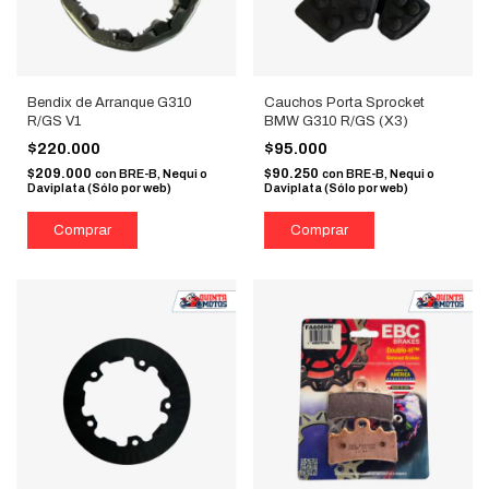
Bendix de Arranque G310
Cauchos Porta Sprocket
R/GS V1
BMW G310 R/GS (X3)
$220.000
$95.000
$209.000
$90.250
con
BRE-B, Nequi o
con
BRE-B, Nequi o
Daviplata (Sólo por web)
Daviplata (Sólo por web)