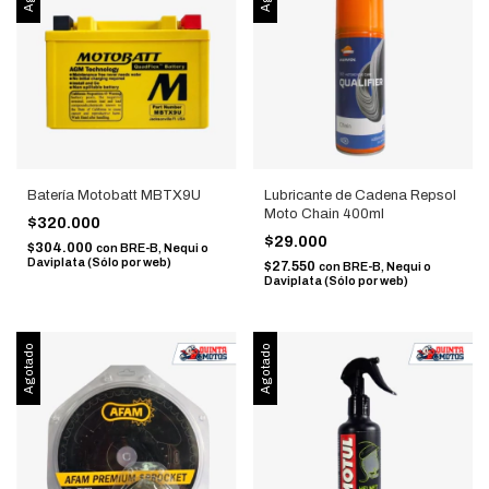
Batería Motobatt MBTX9U
Lubricante de Cadena Repsol
Moto Chain 400ml
$320.000
$29.000
$304.000
con
BRE-B, Nequi o
Daviplata (Sólo por web)
$27.550
con
BRE-B, Nequi o
Daviplata (Sólo por web)
Agotado
Agotado