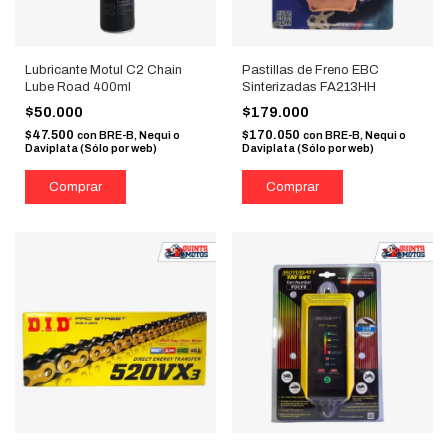
Lubricante Motul C2 Chain
Pastillas de Freno EBC
Lube Road 400ml
Sinterizadas FA213HH
$50.000
$179.000
$47.500
$170.050
con
BRE-B, Nequi o
con
BRE-B, Nequi o
Daviplata (Sólo por web)
Daviplata (Sólo por web)