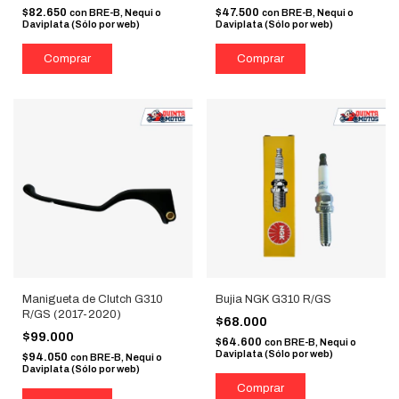
$82.650
$47.500
con
BRE-B, Nequi o
con
BRE-B, Nequi o
Daviplata (Sólo por web)
Daviplata (Sólo por web)
Manigueta de Clutch G310
Bujia NGK G310 R/GS
R/GS (2017-2020)
$68.000
$99.000
$64.600
con
BRE-B, Nequi o
Daviplata (Sólo por web)
$94.050
con
BRE-B, Nequi o
Daviplata (Sólo por web)