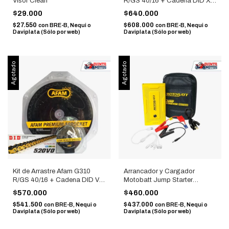
Visor Clean
R/GS 40/16 + Cadena DID X-
Ring 520 Dorada
$29.000
$640.000
$27.550
$608.000
con
BRE-B, Nequi o
con
BRE-B, Nequi o
Daviplata (Sólo por web)
Daviplata (Sólo por web)
Agotado
Agotado
Kit de Arrastre Afam G310
Arrancador y Cargador
R/GS 40/16 + Cadena DID VO
Motobatt Jump Starter
520 Dorada
MBJ7500B
$570.000
$460.000
$541.500
$437.000
con
BRE-B, Nequi o
con
BRE-B, Nequi o
Daviplata (Sólo por web)
Daviplata (Sólo por web)