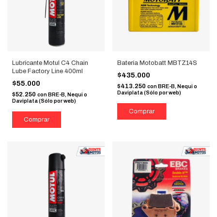
Lubricante Motul C4 Chain
Batería Motobatt MBTZ14S
Lube Factory Line 400ml
$435.000
$55.000
$413.250
con
BRE-B, Nequi o
Daviplata (Sólo por web)
$52.250
con
BRE-B, Nequi o
Daviplata (Sólo por web)