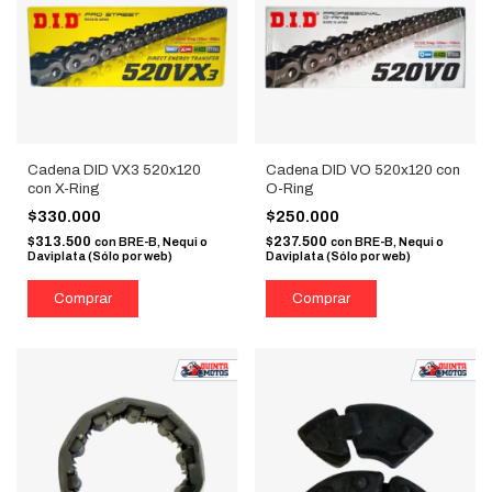
Cadena DID VX3 520x120
Cadena DID VO 520x120 con
con X-Ring
O-Ring
$330.000
$250.000
$313.500
$237.500
con
BRE-B, Nequi o
con
BRE-B, Nequi o
Daviplata (Sólo por web)
Daviplata (Sólo por web)