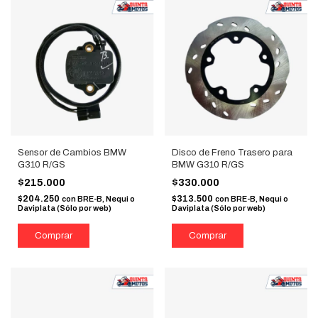
Sensor de Cambios BMW
Disco de Freno Trasero para
G310 R/GS
BMW G310 R/GS
$215.000
$330.000
$204.250
$313.500
con
BRE-B, Nequi o
con
BRE-B, Nequi o
Daviplata (Sólo por web)
Daviplata (Sólo por web)