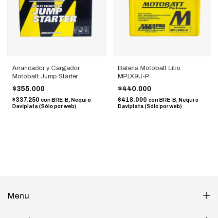
Arrancador y Cargador
Batería Motobatt Litio
Motobatt Jump Starter
MPLX9U-P
$355.000
$440.000
$337.250
$418.000
con
BRE-B, Nequi o
con
BRE-B, Nequi o
Daviplata (Sólo por web)
Daviplata (Sólo por web)
Menu