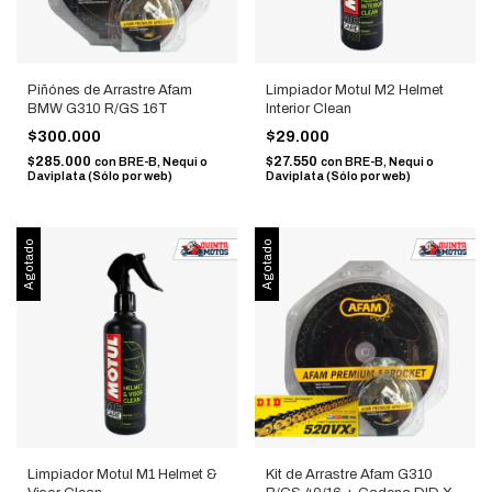
Piñónes de Arrastre Afam
Limpiador Motul M2 Helmet
BMW G310 R/GS 16T
Interior Clean
$300.000
$29.000
$285.000
$27.550
con
BRE-B, Nequi o
con
BRE-B, Nequi o
Daviplata (Sólo por web)
Daviplata (Sólo por web)
Agotado
Agotado
Limpiador Motul M1 Helmet &
Kit de Arrastre Afam G310