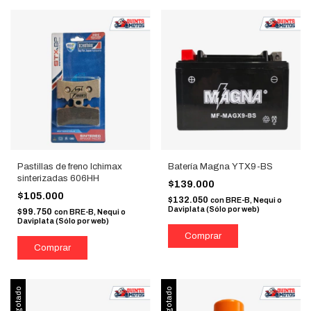
Pastillas de freno Ichimax
Batería Magna YTX9-BS
sinterizadas 606HH
$139.000
$105.000
$132.050
con
BRE-B, Nequi o
Daviplata (Sólo por web)
$99.750
con
BRE-B, Nequi o
Daviplata (Sólo por web)
Agotado
Agotado