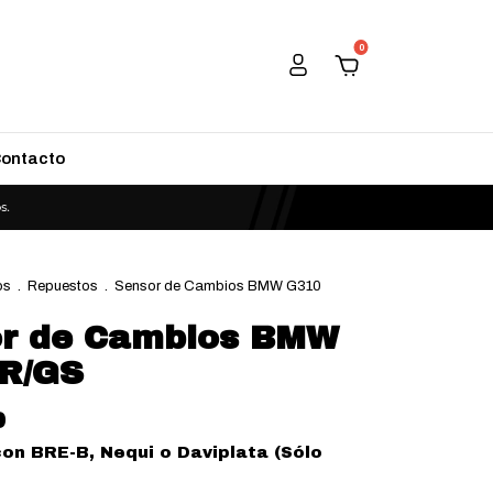
0
ontacto
os
.
Repuestos
.
Sensor de Cambios BMW G310
r de Cambios BMW
R/GS
0
con
BRE-B, Nequi o Daviplata (Sólo