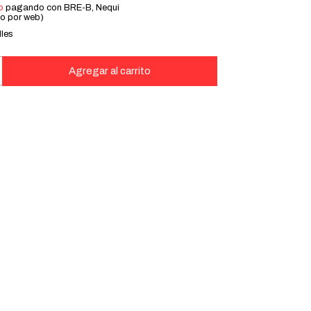
o
pagando con BRE-B, Nequi
lo por web)
lles