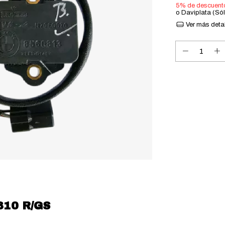
5% de descuent
o Daviplata (Só
Ver más deta
310 R/GS