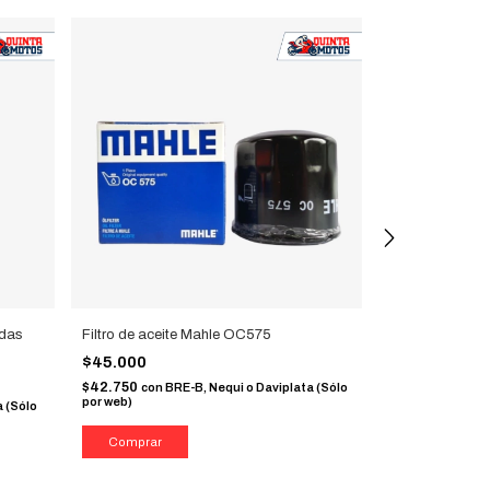
adas
Filtro de aceite Mahle OC575
Filtro de acei
F700GS / BM
$45.000
$85.000
$42.750
con
BRE-B, Nequi o Daviplata (Sólo
por web)
$80.750
a (Sólo
con
BRE
por web)