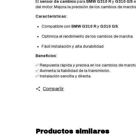
El
sensor de cambios
para
BMW G310 R
y
G310 GS
e
del motor. Mejora la precisión de los cambios de march
Características
:
Compatible con
BMW G310 R
y
G310 GS
.
Optimiza el rendimiento de los cambios de marcha.
Fácil instalación y alta durabilidad.
Beneficios
:
✅ Respuesta rápida y precisa en los cambios de march
✅ Aumenta la fiabilidad de la transmisión.
✅ Instalación sencilla y directa.
Compartir
Productos similares