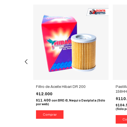
 sinterizadas
Filtro de Aceite Hibari DR 200
Pastil
158H
$12.000
$110
$11.400
con
BRE-B, Nequi o Daviplata (Sólo
por web)
$104.
 Daviplata (Sólo
(Sólo p