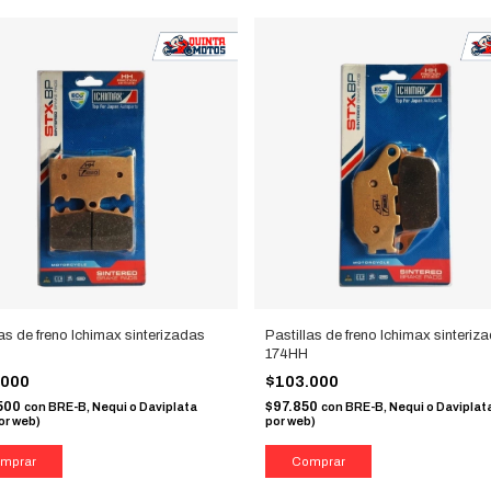
las de freno Ichimax sinterizadas
Pastillas de freno Ichimax sinteriz
H
174HH
.000
$103.000
500
$97.850
con
BRE-B, Nequi o Daviplata
con
BRE-B, Nequi o Daviplat
or web)
por web)