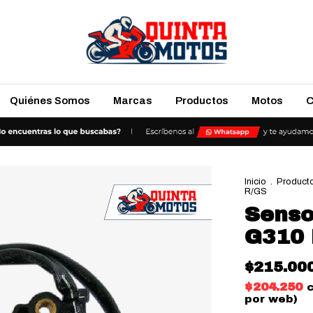
Quiénes Somos
Marcas
Productos
Motos
C
Inicio
.
Product
R/GS
Senso
G310 
$215.00
$204.250
por web)