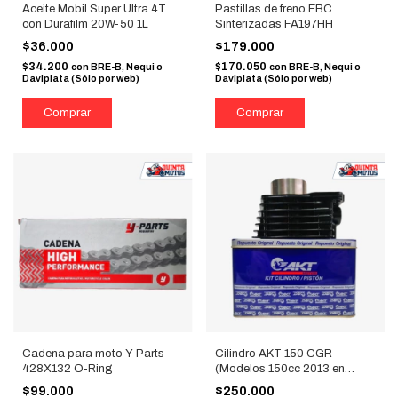
Aceite Mobil Super Ultra 4T
Pastillas de freno EBC
con Durafilm 20W-50 1L
Sinterizadas FA197HH
$36.000
$179.000
$34.200
$170.050
con
BRE-B, Nequi o
con
BRE-B, Nequi o
Daviplata (Sólo por web)
Daviplata (Sólo por web)
Cadena para moto Y-Parts
Cilindro AKT 150 CGR
428X132 O-Ring
(Modelos 150cc 2013 en
adelante)
$99.000
$250.000