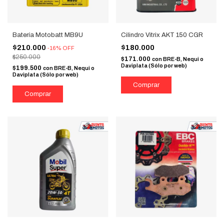
Batería Motobatt MB9U
Cilindro Vitrix AKT 150 CGR
$210.000
$180.000
-
16
%
OFF
$250.000
$171.000
con
BRE-B, Nequi o
Daviplata (Sólo por web)
$199.500
con
BRE-B, Nequi o
Daviplata (Sólo por web)