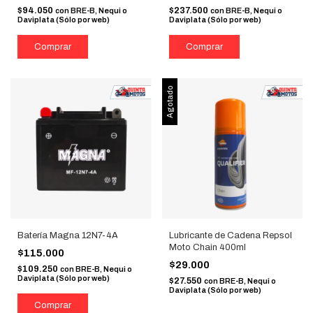
$94.050
$237.500
con
BRE-B, Nequi o
con
BRE-B, Nequi o
Daviplata (Sólo por web)
Daviplata (Sólo por web)
Agotado
Batería Magna 12N7-4A
Lubricante de Cadena Repsol
Moto Chain 400ml
$115.000
$29.000
$109.250
con
BRE-B, Nequi o
Daviplata (Sólo por web)
$27.550
con
BRE-B, Nequi o
Daviplata (Sólo por web)