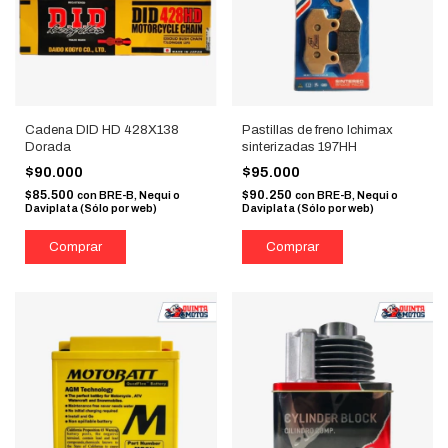
Cadena DID HD 428X138
Pastillas de freno Ichimax
Dorada
sinterizadas 197HH
$90.000
$95.000
$85.500
$90.250
con
BRE-B, Nequi o
con
BRE-B, Nequi o
Daviplata (Sólo por web)
Daviplata (Sólo por web)