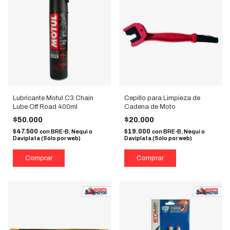
Lubricante Motul C3 Chain
Cepillo para Limpieza de
Lube Off Road 400ml
Cadena de Moto
$50.000
$20.000
$47.500
$19.000
con
BRE-B, Nequi o
con
BRE-B, Nequi o
Daviplata (Sólo por web)
Daviplata (Sólo por web)