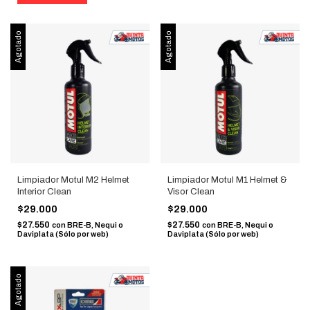
Agotado
Agotado
Limpiador Motul M2 Helmet
Limpiador Motul M1 Helmet &
Interior Clean
Visor Clean
$29.000
$29.000
$27.550
$27.550
con
BRE-B, Nequi o
con
BRE-B, Nequi o
Daviplata (Sólo por web)
Daviplata (Sólo por web)
Agotado