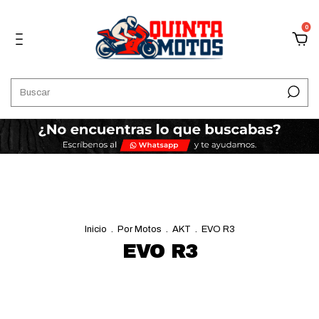
0
Inicio
.
Por Motos
.
AKT
.
EVO R3
EVO R3