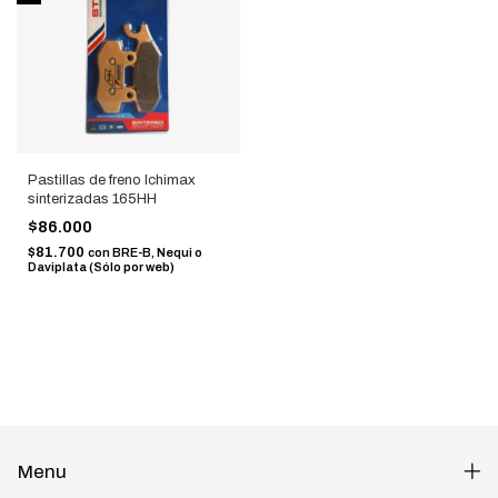
Pastillas de freno Ichimax
sinterizadas 165HH
$86.000
$81.700
con
BRE-B, Nequi o
Daviplata (Sólo por web)
Menu