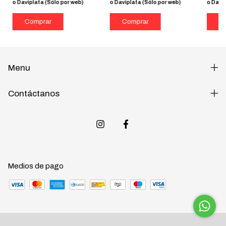
o Daviplata (Sólo por web)
o Daviplata (Sólo por web)
o Davip
Menu
Contáctanos
Medios de pago