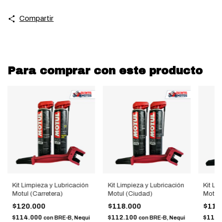
Compartir
Para comprar con este producto
Kit Limpieza y Lubricación
Kit Limpieza y Lubricación
Kit Li
Motul (Carretera)
Motul (Ciudad)
Motul 
$120.000
$118.000
$118
$114.000
$112.100
$112
con
BRE-B, Nequi
con
BRE-B, Nequi