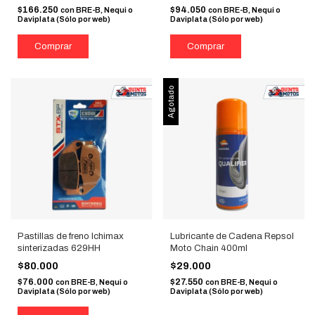
$166.250
$94.050
con
BRE-B, Nequi o
con
BRE-B, Nequi o
Daviplata (Sólo por web)
Daviplata (Sólo por web)
Agotado
Pastillas de freno Ichimax
Lubricante de Cadena Repsol
sinterizadas 629HH
Moto Chain 400ml
$80.000
$29.000
$76.000
$27.550
con
BRE-B, Nequi o
con
BRE-B, Nequi o
Daviplata (Sólo por web)
Daviplata (Sólo por web)