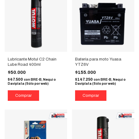
Lubricante Motul C2 Chain
Batería para moto Yuasa
Lube Road 400ml
YTZ6V
$50.000
$155.000
$47.500
$147.250
con
BRE-B, Nequi o
con
BRE-B, Nequi o
Daviplata (Sólo por web)
Daviplata (Sólo por web)