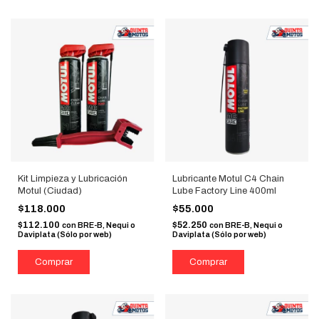
Kit Limpieza y Lubricación
Lubricante Motul C4 Chain
Motul (Ciudad)
Lube Factory Line 400ml
$118.000
$55.000
$112.100
$52.250
con
BRE-B, Nequi o
con
BRE-B, Nequi o
Daviplata (Sólo por web)
Daviplata (Sólo por web)