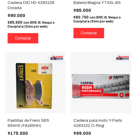
Cadena DID HD 428X138
Batería Magna YTX5L-BS
Dorada
$85.000
$90.000
$80.750
con
BRE-B, Nequi o
Daviplata (Sólo por web)
$85.500
con
BRE-B, Nequi o
Daviplata (Sólo por web)
Pastillas de Freno SBS
Cadena para moto Y-Parts
694HS (FA185HH)
428X132 O-Ring
$175.000
$99.000