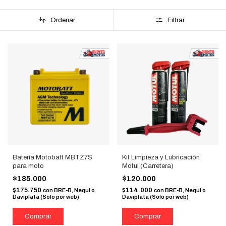
Ordenar
Filtrar
Batería Motobatt MBTZ7S
Kit Limpieza y Lubricación
para moto
Motul (Carretera)
$185.000
$120.000
$175.750
$114.000
con
BRE-B, Nequi o
con
BRE-B, Nequi o
Daviplata (Sólo por web)
Daviplata (Sólo por web)