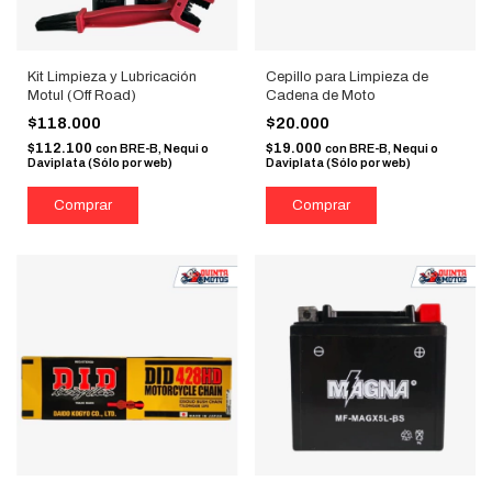
Kit Limpieza y Lubricación
Cepillo para Limpieza de
Motul (Off Road)
Cadena de Moto
$118.000
$20.000
$112.100
$19.000
con
BRE-B, Nequi o
con
BRE-B, Nequi o
Daviplata (Sólo por web)
Daviplata (Sólo por web)