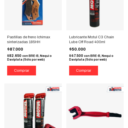
Pastillas de freno Ichimax
Lubricante Motul C3 Chain
sinterizadas 185HH
Lube Off Road 400ml
$87.000
$50.000
$82.650
$47.500
con
BRE-B, Nequi o
con
BRE-B, Nequi o
Daviplata (Sólo por web)
Daviplata (Sólo por web)