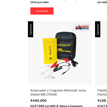
(Sólo por web)
por we
Agotado
Agotado
Arrancador y Cargador Motobatt Jump
Pastil
Starter MBJ7500B
FA25
$460.000
$155
$437.000
$147.
con
BRE-B, Nequi o Daviplata