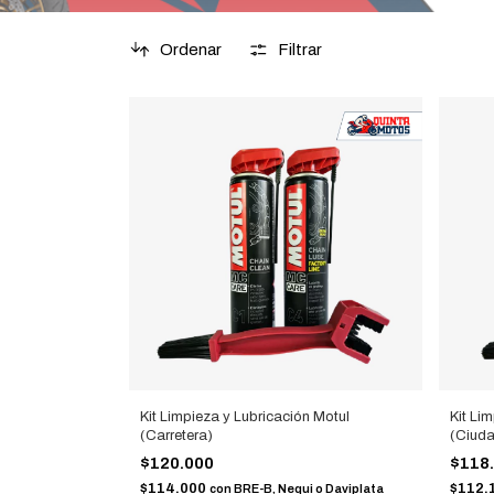
Ordenar
Filtrar
Kit Limpieza y Lubricación Motul
Kit Li
(Carretera)
(Ciud
$120.000
$118
$114.000
$112.
con
BRE-B, Nequi o Daviplata