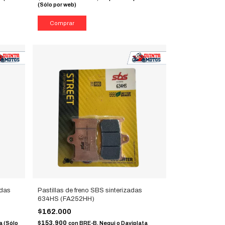
(Sólo por web)
adas
Pastillas de freno SBS sinterizadas
634HS (FA252HH)
$162.000
$153.900
a (Sólo
con
BRE-B, Nequi o Daviplata