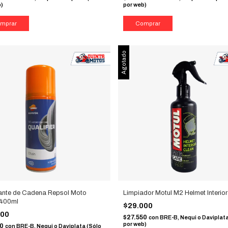
b)
por web)
Agotado
ante de Cadena Repsol Moto
Limpiador Motul M2 Helmet Interio
 400ml
$29.000
000
$27.550
con
BRE-B, Nequi o Daviplata
por web)
50
con
BRE-B, Nequi o Daviplata (Sólo