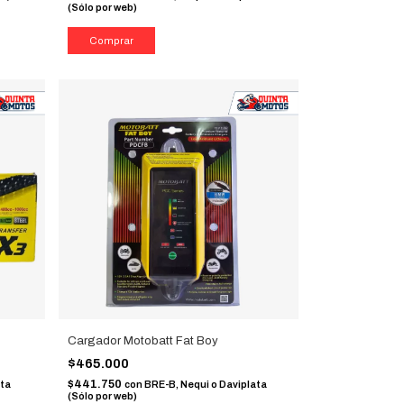
(Sólo por web)
Cargador Motobatt Fat Boy
$465.000
$441.750
ata
con
BRE-B, Nequi o Daviplata
(Sólo por web)