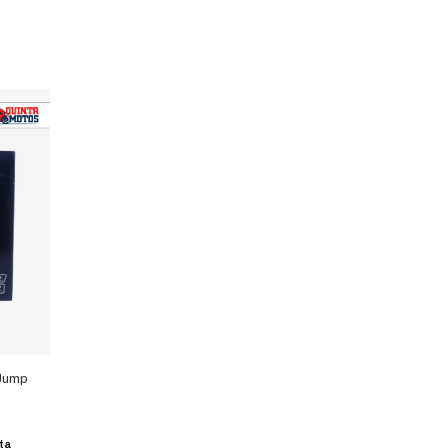
 Jump
ta