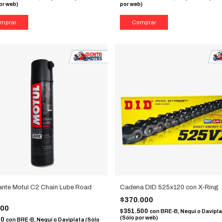
or web)
por web)
ante Motul C2 Chain Lube Road
Cadena DID 525x120 con X-Ring
$370.000
000
$351.500
con
BRE-B, Nequi o Davipl
(Sólo por web)
00
con
BRE-B, Nequi o Daviplata (Sólo