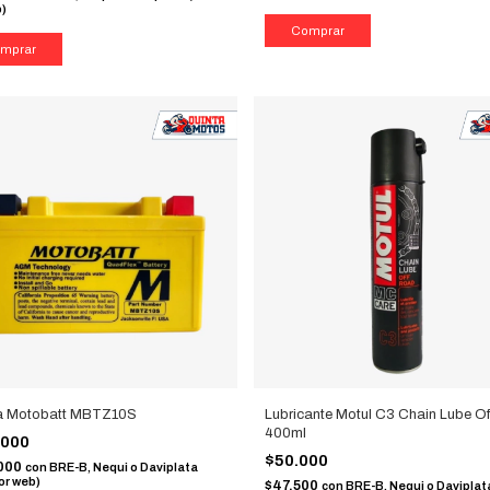
b)
ía Motobatt MBTZ10S
Lubricante Motul C3 Chain Lube O
400ml
.000
$50.000
000
con
BRE-B, Nequi o Daviplata
or web)
$47.500
con
BRE-B, Nequi o Daviplat