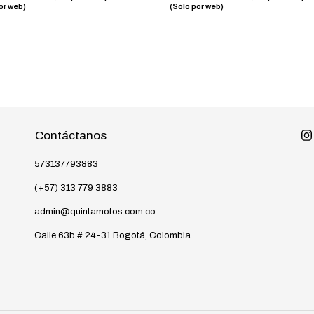
or web)
(Sólo por web)
Contáctanos
573137793883
(+57) 313 779 3883
admin@quintamotos.com.co
Calle 63b # 24-31 Bogotá, Colombia