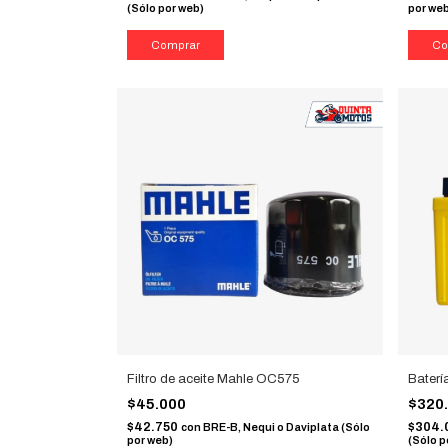
(Sólo por web)
por we
Filtro de aceite Mahle OC575
Bater
$45.000
$320
$42.750
$304.
con
BRE-B, Nequi o Daviplata (Sólo
por web)
(Sólo p