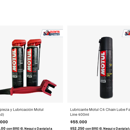
mpieza y Lubricación Motul
Lubricante Motul C4 Chain Lube F
ad)
Line 400ml
.000
$55.000
100
$52.250
con
BRE-B, Nequi o Daviplata
con
BRE-B, Nequi o Daviplat