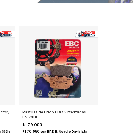
actory
Pastillas de Freno EBC Sinterizadas
FA174HH
$179.000
$170.050
a (Sólo
con
BRE-B, Nequi o Daviplata