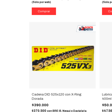
(Sólo por web)
(Sólo p
Cadena DID 525x120 con X-Ring
Lubric
Dorada
400ml
$390.000
$50.
$370.500
$47.5
con
BRE-B, Nequi o Daviplata