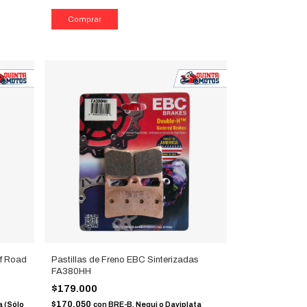
ff Road
Pastillas de Freno EBC Sinterizadas
FA380HH
$179.000
$170.050
a (Sólo
con
BRE-B, Nequi o Daviplata