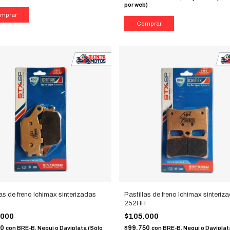
por web)
las de freno Ichimax sinterizadas
Pastillas de freno Ichimax sinteriz
252HH
.000
$105.000
50
$99.750
con
BRE-B, Nequi o Daviplata (Sólo
con
BRE-B, Nequi o Daviplat