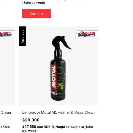
(Sólo por web)
Agotado
r Clean
Limpiador Motul M1 Helmet & Visor Clean
$29.000
$27.550
 (Sólo
con
BRE-B, Nequi o Daviplata (Sólo
por web)