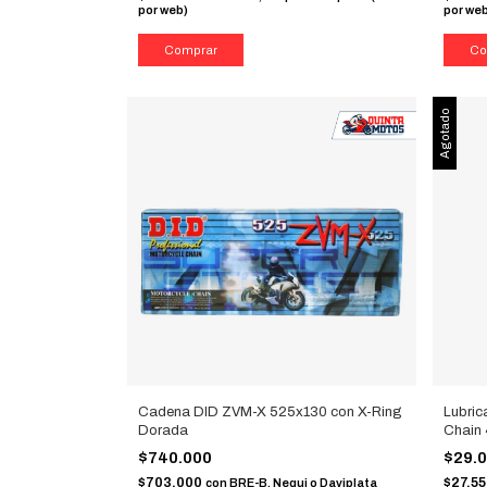
por web)
por we
Agotado
Cadena DID ZVM-X 525x130 con X-Ring
Lubric
Dorada
Chain
$740.000
$29.
$703.000
$27.5
con
BRE-B, Nequi o Daviplata