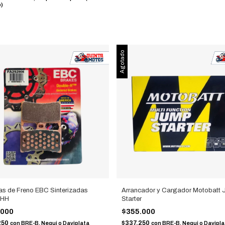
b)
Agotado
las de Freno EBC Sinterizadas
Arrancador y Cargador Motobatt
2HH
Starter
.000
$355.000
250
$337.250
con
BRE-B, Nequi o Daviplata
con
BRE-B, Nequi o Davipla