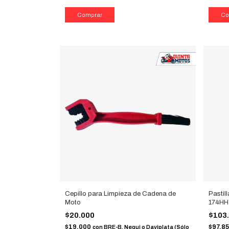
Cepillo para Limpieza de Cadena de
Pastil
Moto
174HH
$20.000
$103
$19.000
$97.8
con
BRE-B, Nequi o Daviplata (Sólo